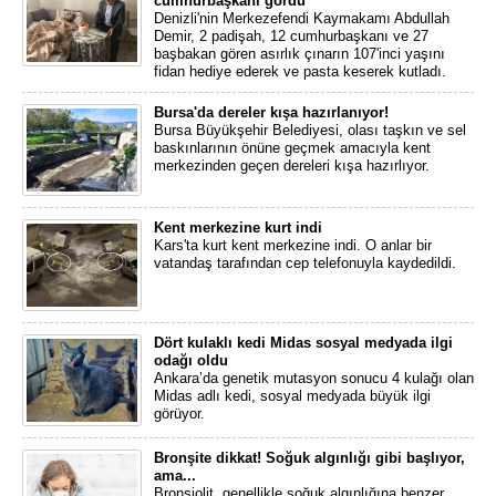
cumhurbaşkanı gördü
Denizli'nin Merkezefendi Kaymakamı Abdullah
Demir, 2 padişah, 12 cumhurbaşkanı ve 27
başbakan gören asırlık çınarın 107'inci yaşını
fidan hediye ederek ve pasta keserek kutladı.
Bursa'da dereler kışa hazırlanıyor!
Bursa Büyükşehir Belediyesi, olası taşkın ve sel
baskınlarının önüne geçmek amacıyla kent
merkezinden geçen dereleri kışa hazırlıyor.
Kent merkezine kurt indi
Kars'ta kurt kent merkezine indi. O anlar bir
vatandaş tarafından cep telefonuyla kaydedildi.
Dört kulaklı kedi Midas sosyal medyada ilgi
odağı oldu
Ankara’da genetik mutasyon sonucu 4 kulağı olan
Midas adlı kedi, sosyal medyada büyük ilgi
görüyor.
Bronşite dikkat! Soğuk algınlığı gibi başlıyor,
ama...
Bronşiolit, genellikle soğuk algınlığına benzer