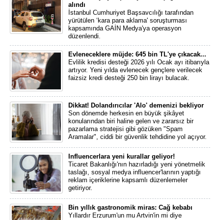
alındı
İstanbul Cumhuriyet Başsavcılığı tarafından
yürütülen ‘kara para aklama' soruşturması
kapsamında GAİN Medya'ya operasyon
düzenlendi.
Evleneceklere müjde: 645 bin TL'ye çıkacak...
Evlilik kredisi desteği 2026 yılı Ocak ayı itibarıyla
artıyor. Yeni yılda evlenecek gençlere verilecek
faizsiz kredi desteği 250 bin lirayı bulacak.
Dikkat! Dolandırıcılar 'Alo' demenizi bekliyor
Son dönemde herkesin en büyük şikâyet
konularından biri haline gelen ve zararsız bir
pazarlama stratejisi gibi gözüken "Spam
Aramalar", ciddi bir güvenlik tehdidine yol açıyor.
Influencerlara yeni kurallar geliyor!
Ticaret Bakanlığı'nın hazırladığı yeni yönetmelik
taslağı, sosyal medya influencer'larının yaptığı
reklam içeriklerine kapsamlı düzenlemeler
getiriyor.
Bin yıllık gastronomik miras: Cağ kebabı
Yıllardır Erzurum'un mu Artvin'in mi diye