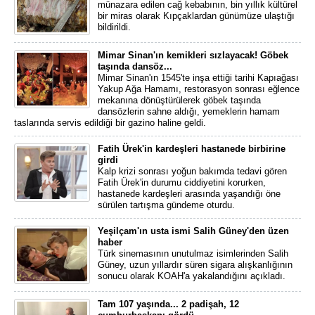
münazara edilen cağ kebabının, bin yıllık kültürel
bir miras olarak Kıpçaklardan günümüze ulaştığı
bildirildi.
Mimar Sinan'ın kemikleri sızlayacak! Göbek
taşında dansöz...
Mimar Sinan'ın 1545'te inşa ettiği tarihi Kapıağası
Yakup Ağa Hamamı, restorasyon sonrası eğlence
mekanına dönüştürülerek göbek taşında
dansözlerin sahne aldığı, yemeklerin hamam
taslarında servis edildiği bir gazino haline geldi.
Fatih Ürek'in kardeşleri hastanede birbirine
girdi
Kalp krizi sonrası yoğun bakımda tedavi gören
Fatih Ürek'in durumu ciddiyetini korurken,
hastanede kardeşleri arasında yaşandığı öne
sürülen tartışma gündeme oturdu.
Yeşilçam'ın usta ismi Salih Güney'den üzen
haber
Türk sinemasının unutulmaz isimlerinden Salih
Güney, uzun yıllardır süren sigara alışkanlığının
sonucu olarak KOAH'a yakalandığını açıkladı.
Tam 107 yaşında... 2 padişah, 12