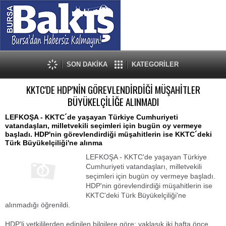
SON DAKİKA
KATEGORİLER
KKTC'DE HDP'NİN GÖREVLENDİRDİĞİ MÜŞAHİTLER
BÜYÜKELÇİLİĞE ALINMADI
LEFKOŞA - KKTC´de yaşayan Türkiye Cumhuriyeti
vatandaşları, milletvekili seçimleri için bugün oy vermeye
başladı. HDP'nin görevlendirdiği müşahitlerin ise KKTC´deki
Türk Büyükelçiliği'ne alınma
LEFKOŞA - KKTC'de yaşayan Türkiye
Cumhuriyeti vatandaşları, milletvekili
seçimleri için bugün oy vermeye başladı.
HDP'nin görevlendirdiği müşahitlerin ise
KKTC'deki Türk Büyükelçiliği'ne
alınmadığı öğrenildi.
HDP'li yetkililerden edinilen bilgilere göre; yaklaşık iki hafta önce