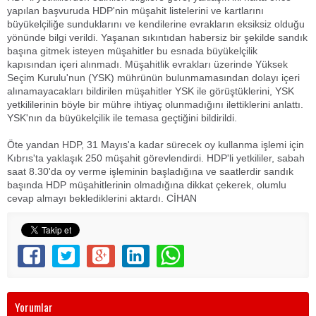
yapılan başvuruda HDP'nin müşahit listelerini ve kartlarını
büyükelçiliğe sunduklarını ve kendilerine evrakların eksiksiz olduğu
yönünde bilgi verildi. Yaşanan sıkıntıdan habersiz bir şekilde sandık
başına gitmek isteyen müşahitler bu esnada büyükelçilik
kapısından içeri alınmadı. Müşahitlik evrakları üzerinde Yüksek
Seçim Kurulu'nun (YSK) mührünün bulunmamasından dolayı içeri
alınamayacakları bildirilen müşahitler YSK ile görüştüklerini, YSK
yetkililerinin böyle bir mühre ihtiyaç olunmadığını ilettiklerini anlattı.
YSK'nın da büyükelçilik ile temasa geçtiğini bildirildi.
Öte yandan HDP, 31 Mayıs'a kadar sürecek oy kullanma işlemi için
Kıbrıs'ta yaklaşık 250 müşahit görevlendirdi. HDP'li yetkililer, sabah
saat 8.30'da oy verme işleminin başladığına ve saatlerdir sandık
başında HDP müşahitlerinin olmadığına dikkat çekerek, olumlu
cevap almayı beklediklerini aktardı. CİHAN
Yorumlar