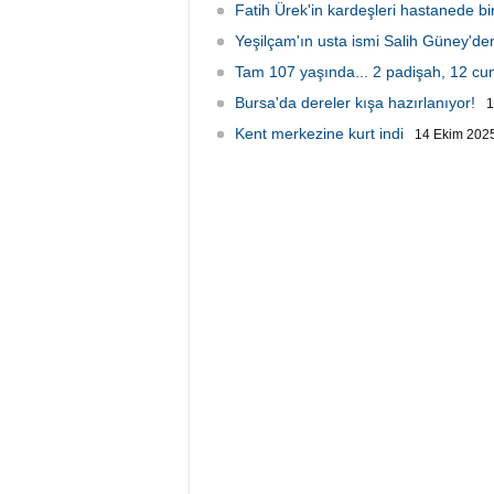
Fatih Ürek'in kardeşleri hastanede bir
Yeşilçam'ın usta ismi Salih Güney'd
Tam 107 yaşında... 2 padişah, 12 c
Bursa'da dereler kışa hazırlanıyor!
1
Kent merkezine kurt indi
14 Ekim 2025