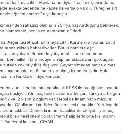
ete denk olacaktır. Mevlana ne diyor, 'Testinin içerisinde ne
e elde ayakta bedende ne kalpte ne varsa o vardır. Yüreğine zift
mekle ağız tatlanmaz." diye konuştu.
gezmesinden rahatsız olanların YSK'ya başvurduğunu belirterek,
an alamasınız, beni susturamazsınız." dedi
. Asgari ücret açık artırmaya çıktı. Kuru sıkı atıyorlar. Biri 3
ana tarafsızlıktan bahsediyorlar. Bütün partilere eşit
r aslan yatıyor. Benim de yatıyor tabii, ama ben bunu
ım. Ben milletin tarafındayım. Yapılan aldatmaları gördüğüm
e burada çok büyük iş düşüyor. Gayret olmadan netice olmaz.
en kaçmamıştır, en ön safta yer almış bir şehrimizdir. Hak
zır mı Kırıkkale." diye konuştu.
 Temmuz'un ilk haftasında yapılacak KPSS ile bu ağustos ayında
şası başlıyor. Yeni başkanlık sistemi artık şart Türkiye artık geri
 çektik ya. 2 kızım 2 oğlum var. Hepsi de imam hatip mezunu
yorlar. Oğullarımı istedikleri üniversiteyi almadılar. Yurtdışında
ralardan çıktılar. Demek ki imam hatipliler de okuyabiliyormuş.
ini bilen nesil istemiyorlar. İmam hatiplilerin orta kısımlarını
." ifadelerini kullandı. CİHAN