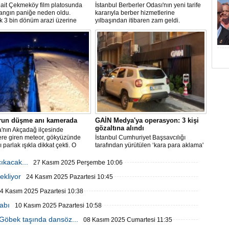
 ait Çekmeköy film platosunda
İstanbul Berberler Odası'nın yeni tarife
yangın paniğe neden oldu.
kararıyla berber hizmetlerine
k 3 bin dönüm arazi üzerine
yılbaşından itibaren zam geldi.
 platoda henüz belirlenemeyen
enle çıkan yangın sonrası
 çok sayıda itfaiye ekibi sevk
run düşme anı kamerada
GAİN Medya'ya operasyon: 3 kişi
gözaltına alındı
'nın Akçadağ ilçesinde
ere giren meteor, gökyüzünde
İstanbul Cumhuriyet Başsavcılığı
ı parlak ışıkla dikkat çekti. O
tarafından yürütülen ‘kara para aklama'
üvenlik kameralarına yansıdı.
soruşturması kapsamında GAİN
Medya'ya operasyon düzenlendi.
ıkacak...
27 Kasım 2025 Perşembe 10:06
ekliyor
24 Kasım 2025 Pazartesi 10:45
4 Kasım 2025 Pazartesi 10:38
abı
10 Kasım 2025 Pazartesi 10:58
 Göbek taşında dansöz...
08 Kasım 2025 Cumartesi 11:35