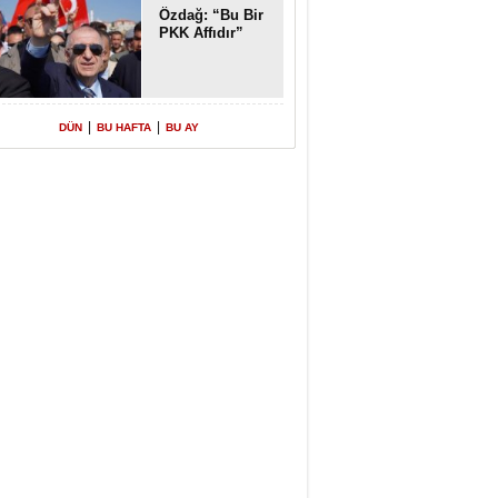
Özdağ: “Bu Bir
PKK Affıdır”
|
|
DÜN
BU HAFTA
BU AY