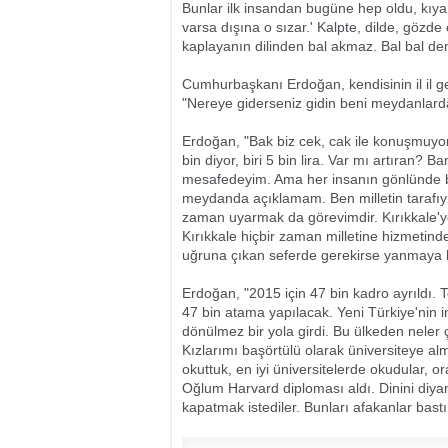
Bunlar ilk insandan bugüne hep oldu, kıyam
varsa dışına o sızar.' Kalpte, dilde, gözd
kaplayanın dilinden bal akmaz. Bal bal de
Cumhurbaşkanı Erdoğan, kendisinin il il 
"Nereye giderseniz gidin beni meydanlard
Erdoğan, "Bak biz cek, cak ile konuşmuyoruz
bin diyor, biri 5 bin lira. Var mı artıran? B
mesafedeyim. Ama her insanın gönlünde bi
meydanda açıklamam. Ben milletin tarafıy
zaman uyarmak da görevimdir. Kırıkkale'y
Kırıkkale hiçbir zaman milletine hizmetind
uğruna çıkan seferde gerekirse yanmaya ha
Erdoğan, "2015 için 47 bin kadro ayrıldı.
47 bin atama yapılacak. Yeni Türkiye'nin in
dönülmez bir yola girdi. Bu ülkeden neler
Kızlarımı başörtülü olarak üniversiteye almı
okuttuk, en iyi üniversitelerde okudular, o
Oğlum Harvard diploması aldı. Dinini diyanet
kapatmak istediler. Bunları afakanlar bastı