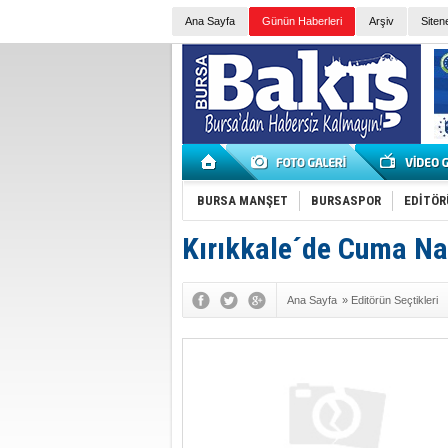
Ana Sayfa
Günün Haberleri
Arşiv
Siten
BURSA MANŞET
BURSASPOR
EDİTÖR
Kırıkkale´de Cuma Nam
Ana Sayfa
»
Editörün Seçtikleri