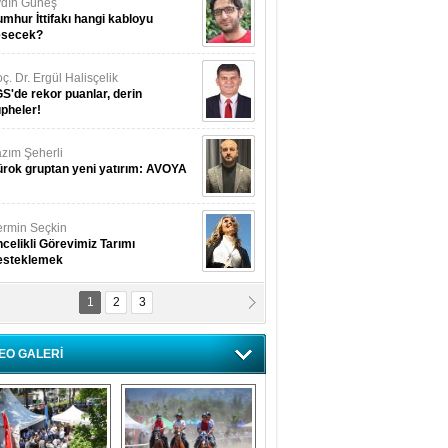
dın Güneş
mhur İttifakı hangi kabloyu
esecek?
ç. Dr. Ergül Halisçelik
S'de rekor puanlar, derin
pheler!
zım Şeherli
rok gruptan yeni yatırım: AVOYA
rmin Seçkin
celikli Görevimiz Tarımı
esteklemek
1
2
3
USUF BEREKET
kkat! Havalar ısınıyor!
EO GALERİ
lüfer Menekli Buzcular
z Hiç Kelebeklerin Sesini
uydunuz Mu?