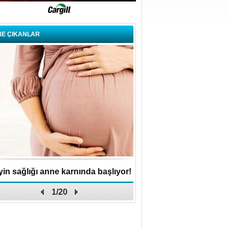
NE ÇIKANLAR
in sağlığı anne karnında başlıyor!
Küçük işletme, büyük 
1/20