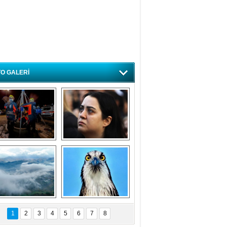
O GALERİ
ursa'da deprem 
Özlem ve minnetle 
atbikatı gerçeğini 
anıyoruz
aratmadı
Bursa'dan 
Balık Kartalı 
büyüleyen 
Bursa’da 
1
2
3
4
5
6
7
8
fotoğraflar
görüntülendi