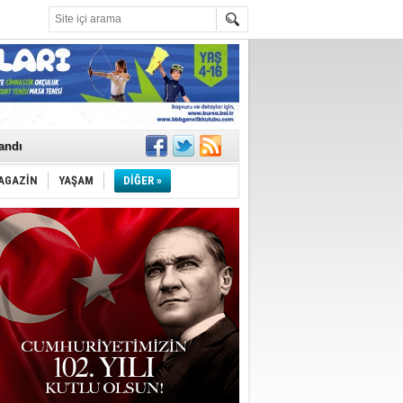
landı
AGAZİN
YAŞAM
DİĞER »