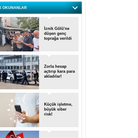
K OKUNANLAR
İznik Gölü'ne
düşen genç
toprağa verildi
Zorla hesap
açtırıp kara para
akladılar!
Küçük işletme,
büyük siber
risk!