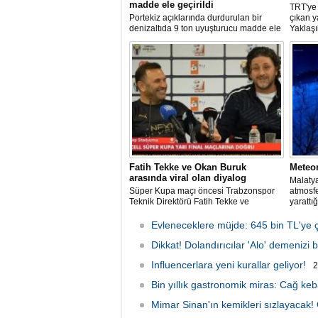
madde ele geçirildi
TRT'ye
Portekiz açıklarında durdurulan bir
çıkan 
denizaltıda 9 ton uyuşturucu madde ele
Yaklaşı
geçirilirken, ülke tarihinin en büyük
kurulu
uyuşturucu operasyonlarından biri
bir ned
olarak kayda geçen baskında 4 kişi
bölgeye
gözaltına alındı.
edildi.
Fatih Tekke ve Okan Buruk
Meteo
arasında viral olan diyalog
Malatya
Süper Kupa maçı öncesi Trabzonspor
atmosf
Teknik Direktörü Fatih Tekke ve
yarattığ
Galatasaray Teknik Direktörü Okan
anlar g
Buruk arasında kilo üzerinden geçen
Evleneceklere müjde: 645 bin TL'ye ç
esprili sohbet sosyal medyada gündem
oldu.
Dikkat! Dolandırıcılar 'Alo' demenizi b
Influencerlara yeni kurallar geliyor!
2
Bin yıllık gastronomik miras: Cağ keb
Mimar Sinan'ın kemikleri sızlayacak!