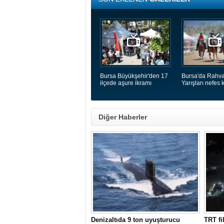
Bursa Büyükşehir'den 17
Bursa'da Rahva
ilçede aşure ikramı
Yarışları nefes k
Diğer Haberler
Denizaltıda 9 ton uyuşturucu
TRT fi