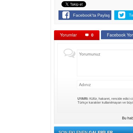
Facebook'ta Paylaş
T
Yorumlar
0
Facebook Yor
UYARI:
Küfür, hakaret, rencide edici cü
Türkçe karakter kullanılmayan ve büyü
Bu hab
SON EKLENEN
GALERİLER