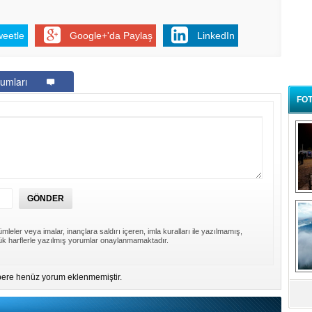
weetle
Google+'da Paylaş
LinkedIn
umları
FOT
B
t
mleler veya imalar, inançlara saldırı içeren, imla kuralları ile yazılmamış,
k harflerle yazılmış yorumlar onaylanmamaktadır.
ere henüz yorum eklenmemiştir.