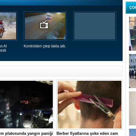
ÇO
n At
Kontrolden çıkıp takla attı.
esti
lm platosunda yangın paniği
Berber fiyatlarına şoke eden zam