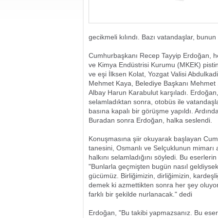
gecikmeli kılındı. Bazı vatandaşlar, bunun
Cumhurbaşkanı Recep Tayyip Erdoğan, hel
ve Kimya Endüstrisi Kurumu (MKEK) pistind
ve eşi İlksen Kolat, Yozgat Valisi Abdulkad
Mehmet Kaya, Belediye Başkanı Mehmet S
Albay Harun Karabulut karşıladı. Erdoğan,
selamladıktan sonra, otobüs ile vatandaşla
basına kapalı bir görüşme yapıldı. Ardından
Buradan sonra Erdoğan, halka seslendi.
Konuşmasına şiir okuyarak başlayan Cumh
tanesini, Osmanlı ve Selçuklunun mimarı a
halkını selamladığını söyledi. Bu eserle
"Bunlarla geçmişten bugün nasıl geldiyse
gücümüz. Birliğimizin, dirliğimizin, karde
demek ki azmettikten sonra her şey oluyor
farklı bir şekilde nurlanacak." dedi
Erdoğan, "Bu takibi yapmazsanız. Bu eser