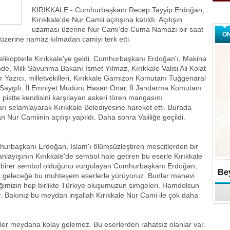
KIRIKKALE - Cumhurbaşkanı Recep Tayyip Erdoğan,
Kırıkkale'de Nur Camii açılışına katıldı. Açılışın
uzaması üzerine Nur Cami'de Cuma Namazı bir saat
Ö
 üzerine namaz kılmadan camiyi terk etti.
ikopterle Kırıkkale'ye geldi. Cumhurbaşkanı Erdoğan'ı, Makina
e, Milli Savunma Bakanı İsmet Yılmaz, Kırıkkale Valisi Ali Kolat
ir Yazıcı, milletvekilleri, Kırıkkale Garnizon Komutanı Tuğgenaral
aygılı, İl Emniyet Müdürü Hasan Onar, İl Jandarma Komutanı
 pistte kendisini karşılayan askeri tören mangasını
rı selamlayarak Kırıkkale Belediyesine hareket etti. Burada
 Nur Camiinin açılışı yapıldı. Daha sonra Valiliğe geçildi.
urbaşkanı Erdoğan, İslam'ı ölümsüzleştiren mescitlerden bir
nlayışının Kırıkkale'de sembol hale getiren bu eserle Kırıkkale
rin birer sembol olduğunu vurgulayan Cumhurbaşkanı Erdoğan,
Bey
k geleceğe bu muhteşem eserlerle yürüyoruz. Bunlar manevi
şliğimizin hep birlikte Türkiye oluşumuzun simgeleri. Hamdolsun
. Bakınız bu meydan inşallah Kırıkkale Nur Cami ile çok daha
ler meydana kolay gelemez. Bu eserlerden rahatsız olanlar var.