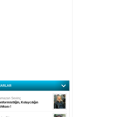
ZARLAR
amazan Sevinç
nformistliğin, Kolaycılığın
hikası !