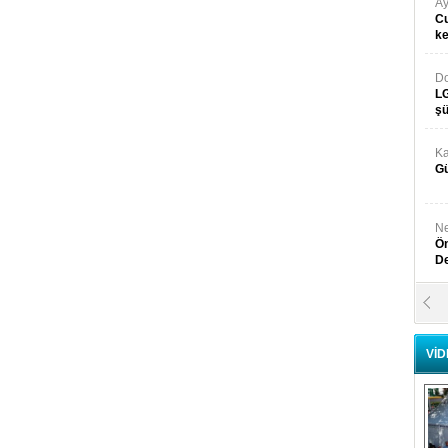
Ay
Cu
k
Do
LG
şü
Ka
Gü
Ne
Ön
D
Y
Di
VİD
Ni
Si
D