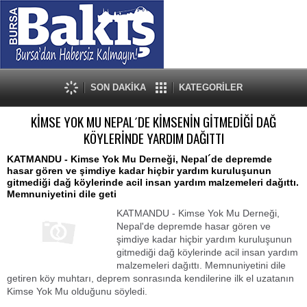
SON DAKİKA
KATEGORİLER
KİMSE YOK MU NEPAL´DE KİMSENİN GİTMEDİĞİ DAĞ
KÖYLERİNDE YARDIM DAĞITTI
KATMANDU - Kimse Yok Mu Derneği, Nepal´de depremde
hasar gören ve şimdiye kadar hiçbir yardım kuruluşunun
gitmediği dağ köylerinde acil insan yardım malzemeleri dağıttı.
Memnuniyetini dile geti
KATMANDU - Kimse Yok Mu Derneği,
Nepal'de depremde hasar gören ve
şimdiye kadar hiçbir yardım kuruluşunun
gitmediği dağ köylerinde acil insan yardım
malzemeleri dağıttı. Memnuniyetini dile
getiren köy muhtarı, deprem sonrasında kendilerine ilk el uzatanın
Kimse Yok Mu olduğunu söyledi.