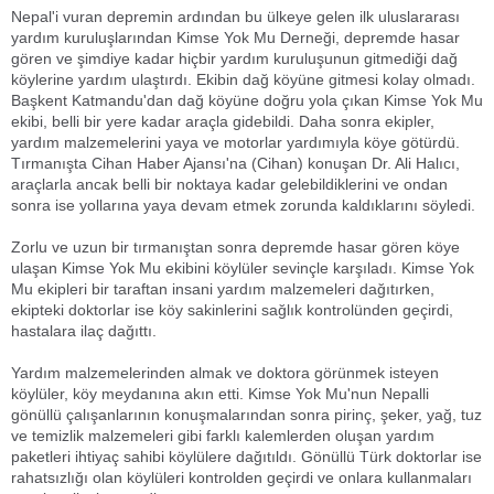
Nepal'i vuran depremin ardından bu ülkeye gelen ilk uluslararası
yardım kuruluşlarından Kimse Yok Mu Derneği, depremde hasar
gören ve şimdiye kadar hiçbir yardım kuruluşunun gitmediği dağ
köylerine yardım ulaştırdı. Ekibin dağ köyüne gitmesi kolay olmadı.
Başkent Katmandu'dan dağ köyüne doğru yola çıkan Kimse Yok Mu
ekibi, belli bir yere kadar araçla gidebildi. Daha sonra ekipler,
yardım malzemelerini yaya ve motorlar yardımıyla köye götürdü.
Tırmanışta Cihan Haber Ajansı'na (Cihan) konuşan Dr. Ali Halıcı,
araçlarla ancak belli bir noktaya kadar gelebildiklerini ve ondan
sonra ise yollarına yaya devam etmek zorunda kaldıklarını söyledi.
Zorlu ve uzun bir tırmanıştan sonra depremde hasar gören köye
ulaşan Kimse Yok Mu ekibini köylüler sevinçle karşıladı. Kimse Yok
Mu ekipleri bir taraftan insani yardım malzemeleri dağıtırken,
ekipteki doktorlar ise köy sakinlerini sağlık kontrolünden geçirdi,
hastalara ilaç dağıttı.
Yardım malzemelerinden almak ve doktora görünmek isteyen
köylüler, köy meydanına akın etti. Kimse Yok Mu'nun Nepalli
gönüllü çalışanlarının konuşmalarından sonra pirinç, şeker, yağ, tuz
ve temizlik malzemeleri gibi farklı kalemlerden oluşan yardım
paketleri ihtiyaç sahibi köylülere dağıtıldı. Gönüllü Türk doktorlar ise
rahatsızlığı olan köylüleri kontrolden geçirdi ve onlara kullanmaları