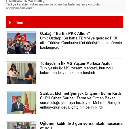
imla kuralları ile yazılmamış,
Türkçe karakter kullanılmayan ve büyük harflerle yazılmış yorumlar
onaylanmamaktadır.
Gündem
Özdağ: “Bu Bir PKK Affıdır”
Ümit Özdağ: “Bu hafta TBMM’ye gelecek PKK
affı, Türkiye Cumhuriyeti’ni dönüştürecek sürecin
başlangıcıdır”
Türkiye'nin İlk MS Yaşam Merkezi Açıldı
Türkiye'nin ilk MS Yaşam Merkezi, bütüncül
bakım modeliyle hizmete başladı
Sarıbal: Mehmet Şimşek Çiftçinin Belini Kırdı
CHP'li Orhan Sarıbal: Tarım ve Orman Bakanı
sorumluluğu yurttaşa bırakıyor; Mehmet Şimşek
enflasyonun değil, çiftçinin belini kırdı
Oğlunun katili ile 3 gün sonra nikâh masasına
oturdu