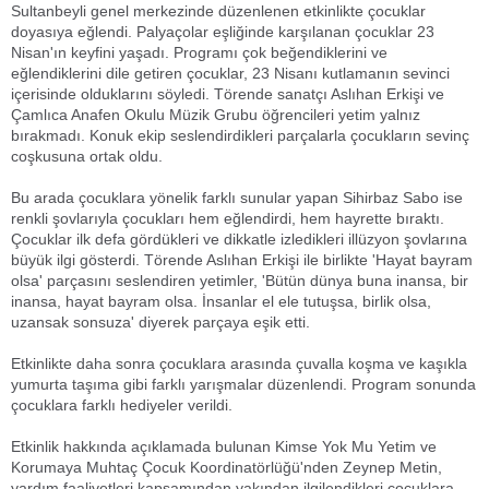
Sultanbeyli genel merkezinde düzenlenen etkinlikte çocuklar
doyasıya eğlendi. Palyaçolar eşliğinde karşılanan çocuklar 23
Nisan'ın keyfini yaşadı. Programı çok beğendiklerini ve
eğlendiklerini dile getiren çocuklar, 23 Nisanı kutlamanın sevinci
içerisinde olduklarını söyledi. Törende sanatçı Aslıhan Erkişi ve
Çamlıca Anafen Okulu Müzik Grubu öğrencileri yetim yalnız
bırakmadı. Konuk ekip seslendirdikleri parçalarla çocukların sevinç
coşkusuna ortak oldu.
Bu arada çocuklara yönelik farklı sunular yapan Sihirbaz Sabo ise
renkli şovlarıyla çocukları hem eğlendirdi, hem hayrette bıraktı.
Çocuklar ilk defa gördükleri ve dikkatle izledikleri illüzyon şovlarına
büyük ilgi gösterdi. Törende Aslıhan Erkişi ile birlikte 'Hayat bayram
olsa' parçasını seslendiren yetimler, 'Bütün dünya buna inansa, bir
inansa, hayat bayram olsa. İnsanlar el ele tutuşsa, birlik olsa,
uzansak sonsuza' diyerek parçaya eşik etti.
Etkinlikte daha sonra çocuklara arasında çuvalla koşma ve kaşıkla
yumurta taşıma gibi farklı yarışmalar düzenlendi. Program sonunda
çocuklara farklı hediyeler verildi.
Etkinlik hakkında açıklamada bulunan Kimse Yok Mu Yetim ve
Korumaya Muhtaç Çocuk Koordinatörlüğü'nden Zeynep Metin,
yardım faaliyetleri kapsamından yakından ilgilendikleri çocuklara