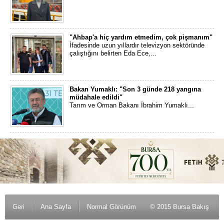
"Ahbap'a hiç yardım etmedim, çok pişmanım"
İfadesinde uzun yıllardır televizyon sektöründe
çalıştığını belirten Eda Ece,...
Bakan Yumaklı: "Son 3 günde 218 yangına
müdahale edildi"
Tarım ve Orman Bakanı İbrahim Yumaklı...
Geri
Ana Sayfa
Normal Görünüm
© 2015 Bursa Bakış