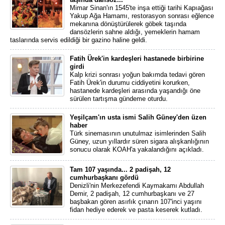
Mimar Sinan'ın 1545'te inşa ettiği tarihi Kapıağası
Yakup Ağa Hamamı, restorasyon sonrası eğlence
mekanına dönüştürülerek göbek taşında
dansözlerin sahne aldığı, yemeklerin hamam
taslarında servis edildiği bir gazino haline geldi.
Fatih Ürek'in kardeşleri hastanede birbirine
girdi
Kalp krizi sonrası yoğun bakımda tedavi gören
Fatih Ürek'in durumu ciddiyetini korurken,
hastanede kardeşleri arasında yaşandığı öne
sürülen tartışma gündeme oturdu.
Yeşilçam'ın usta ismi Salih Güney'den üzen
haber
Türk sinemasının unutulmaz isimlerinden Salih
Güney, uzun yıllardır süren sigara alışkanlığının
sonucu olarak KOAH'a yakalandığını açıkladı.
Tam 107 yaşında... 2 padişah, 12
cumhurbaşkanı gördü
Denizli'nin Merkezefendi Kaymakamı Abdullah
Demir, 2 padişah, 12 cumhurbaşkanı ve 27
başbakan gören asırlık çınarın 107'inci yaşını
fidan hediye ederek ve pasta keserek kutladı.