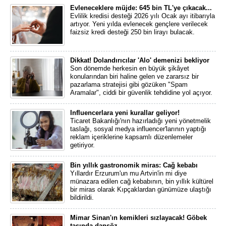
Evleneceklere müjde: 645 bin TL'ye çıkacak...
Evlilik kredisi desteği 2026 yılı Ocak ayı itibarıyla
artıyor. Yeni yılda evlenecek gençlere verilecek
faizsiz kredi desteği 250 bin lirayı bulacak.
Dikkat! Dolandırıcılar 'Alo' demenizi bekliyor
Son dönemde herkesin en büyük şikâyet
konularından biri haline gelen ve zararsız bir
pazarlama stratejisi gibi gözüken "Spam
Aramalar", ciddi bir güvenlik tehdidine yol açıyor.
Influencerlara yeni kurallar geliyor!
Ticaret Bakanlığı'nın hazırladığı yeni yönetmelik
taslağı, sosyal medya influencer'larının yaptığı
reklam içeriklerine kapsamlı düzenlemeler
getiriyor.
Bin yıllık gastronomik miras: Cağ kebabı
Yıllardır Erzurum'un mu Artvin'in mi diye
münazara edilen cağ kebabının, bin yıllık kültürel
bir miras olarak Kıpçaklardan günümüze ulaştığı
bildirildi.
Mimar Sinan'ın kemikleri sızlayacak! Göbek
taşında dansöz...