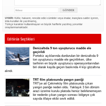
UYARI:
Küfür, hakaret, rencide edici cümleler veya imalar, inançlara saldırı içeren,
imla kuralları ile yazılmamış,
Türkçe karakter kullanılmayan ve büyük harflerle yazılmış yorumlar
onaylanmamaktadır.
Editörün Seçtikleri
Denizaltıda 9 ton uyuşturucu madde ele
geçirildi
Portekiz açıklarında durdurulan bir denizaltıda 9
ton uyuşturucu madde ele geçirilirken, ülke
tarihinin en büyük uyuşturucu operasyonlarından
biri olarak kayda geçen baskında 4 kişi gözaltına
alındı.
TRT film platosunda yangın paniği
TRT'ye ait Çekmeköy film platosunda çıkan
yangın paniğe neden oldu. Yaklaşık 3 bin dönüm
arazi üzerine kurulu platoda henüz belirlenemeyen
bir nedenle çıkan yangın sonrası bölgeye çok
sayıda itfaiye ekibi sevk edildi.