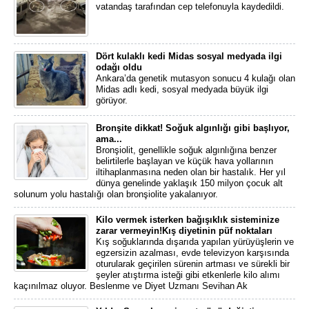
vatandaş tarafından cep telefonuyla kaydedildi.
Dört kulaklı kedi Midas sosyal medyada ilgi
odağı oldu
Ankara’da genetik mutasyon sonucu 4 kulağı olan
Midas adlı kedi, sosyal medyada büyük ilgi
görüyor.
Bronşite dikkat! Soğuk algınlığı gibi başlıyor,
ama...
Bronşiolit, genellikle soğuk algınlığına benzer
belirtilerle başlayan ve küçük hava yollarının
iltihaplanmasına neden olan bir hastalık. Her yıl
dünya genelinde yaklaşık 150 milyon çocuk alt
solunum yolu hastalığı olan bronşiolite yakalanıyor.
Kilo vermek isterken bağışıklık sisteminize
zarar vermeyin!Kış diyetinin püf noktaları
Kış soğuklarında dışarıda yapılan yürüyüşlerin ve
egzersizin azalması, evde televizyon karşısında
oturularak geçirilen sürenin artması ve sürekli bir
şeyler atıştırma isteği gibi etkenlerle kilo alımı
kaçınılmaz oluyor. Beslenme ve Diyet Uzmanı Sevihan Ak