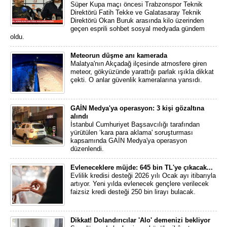
Süper Kupa maçı öncesi Trabzonspor Teknik
Direktörü Fatih Tekke ve Galatasaray Teknik
Direktörü Okan Buruk arasında kilo üzerinden
geçen esprili sohbet sosyal medyada gündem
oldu.
Meteorun düşme anı kamerada
Malatya'nın Akçadağ ilçesinde atmosfere giren
meteor, gökyüzünde yarattığı parlak ışıkla dikkat
çekti. O anlar güvenlik kameralarına yansıdı.
GAİN Medya'ya operasyon: 3 kişi gözaltına
alındı
İstanbul Cumhuriyet Başsavcılığı tarafından
yürütülen ‘kara para aklama' soruşturması
kapsamında GAİN Medya'ya operasyon
düzenlendi.
Evleneceklere müjde: 645 bin TL'ye çıkacak...
Evlilik kredisi desteği 2026 yılı Ocak ayı itibarıyla
artıyor. Yeni yılda evlenecek gençlere verilecek
faizsiz kredi desteği 250 bin lirayı bulacak.
Dikkat! Dolandırıcılar 'Alo' demenizi bekliyor