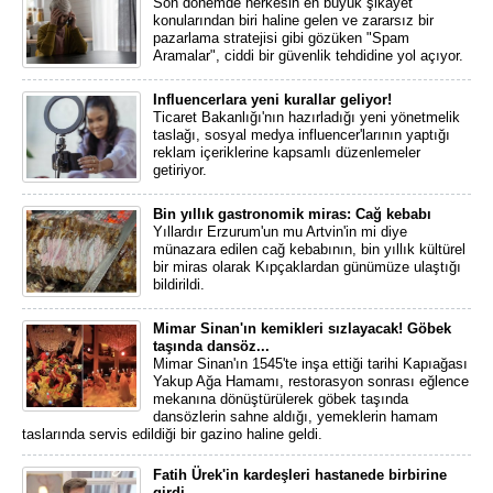
Son dönemde herkesin en büyük şikâyet
konularından biri haline gelen ve zararsız bir
pazarlama stratejisi gibi gözüken "Spam
Aramalar", ciddi bir güvenlik tehdidine yol açıyor.
Influencerlara yeni kurallar geliyor!
Ticaret Bakanlığı'nın hazırladığı yeni yönetmelik
taslağı, sosyal medya influencer'larının yaptığı
reklam içeriklerine kapsamlı düzenlemeler
getiriyor.
Bin yıllık gastronomik miras: Cağ kebabı
Yıllardır Erzurum'un mu Artvin'in mi diye
münazara edilen cağ kebabının, bin yıllık kültürel
bir miras olarak Kıpçaklardan günümüze ulaştığı
bildirildi.
Mimar Sinan'ın kemikleri sızlayacak! Göbek
taşında dansöz...
Mimar Sinan'ın 1545'te inşa ettiği tarihi Kapıağası
Yakup Ağa Hamamı, restorasyon sonrası eğlence
mekanına dönüştürülerek göbek taşında
dansözlerin sahne aldığı, yemeklerin hamam
taslarında servis edildiği bir gazino haline geldi.
Fatih Ürek'in kardeşleri hastanede birbirine
girdi