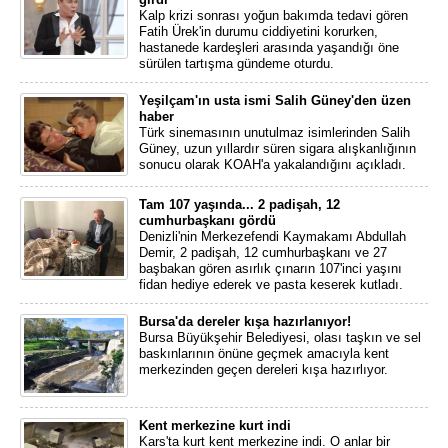
Kalp krizi sonrası yoğun bakımda tedavi gören
Fatih Ürek'in durumu ciddiyetini korurken,
hastanede kardeşleri arasında yaşandığı öne
sürülen tartışma gündeme oturdu.
Yeşilçam'ın usta ismi Salih Güney'den üzen
haber
Türk sinemasının unutulmaz isimlerinden Salih
Güney, uzun yıllardır süren sigara alışkanlığının
sonucu olarak KOAH'a yakalandığını açıkladı.
Tam 107 yaşında... 2 padişah, 12
cumhurbaşkanı gördü
Denizli'nin Merkezefendi Kaymakamı Abdullah
Demir, 2 padişah, 12 cumhurbaşkanı ve 27
başbakan gören asırlık çınarın 107'inci yaşını
fidan hediye ederek ve pasta keserek kutladı.
Bursa'da dereler kışa hazırlanıyor!
Bursa Büyükşehir Belediyesi, olası taşkın ve sel
baskınlarının önüne geçmek amacıyla kent
merkezinden geçen dereleri kışa hazırlıyor.
Kent merkezine kurt indi
Kars'ta kurt kent merkezine indi. O anlar bir