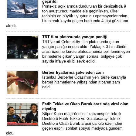
geçirildi
Portekiz açıklarında durdurulan bir denizaltıda 9
ton uyuşturucu madde ele geçirilirken, ülke
tarihinin en büyük uyuşturucu operasyonlarından
biri olarak kayda geçen baskında 4 kişi gözaltına
alındı.
TRT film platosunda yangın paniği
TRT'ye ait Çekmeköy film platosunda çıkan
yangın paniğe neden oldu. Yaklaşık 3 bin dönüm
arazi üzerine kurulu platoda henüz belirlenemeyen
bir nedenle çıkan yangın sonrası bölgeye çok
sayıda itfaiye ekibi sevk edildi.
Berber fiyatlarına şoke eden zam
İstanbul Berberler Odası'nın yeni tarife kararıyla
berber hizmetlerine yılbaşından itibaren zam
geldi.
Fatih Tekke ve Okan Buruk arasında viral olan
diyalog
Süper Kupa maçı öncesi Trabzonspor Teknik
Direktörü Fatih Tekke ve Galatasaray Teknik
Direktörü Okan Buruk arasında kilo üzerinden
geçen esprili sohbet sosyal medyada gündem
oldu.