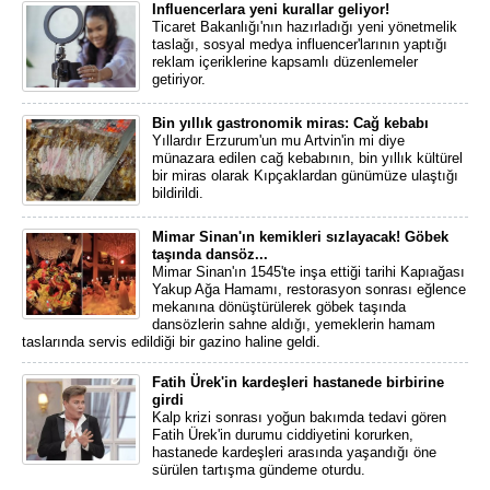
Influencerlara yeni kurallar geliyor!
Ticaret Bakanlığı'nın hazırladığı yeni yönetmelik
taslağı, sosyal medya influencer'larının yaptığı
reklam içeriklerine kapsamlı düzenlemeler
getiriyor.
Bin yıllık gastronomik miras: Cağ kebabı
Yıllardır Erzurum'un mu Artvin'in mi diye
münazara edilen cağ kebabının, bin yıllık kültürel
bir miras olarak Kıpçaklardan günümüze ulaştığı
bildirildi.
Mimar Sinan'ın kemikleri sızlayacak! Göbek
taşında dansöz...
Mimar Sinan'ın 1545'te inşa ettiği tarihi Kapıağası
Yakup Ağa Hamamı, restorasyon sonrası eğlence
mekanına dönüştürülerek göbek taşında
dansözlerin sahne aldığı, yemeklerin hamam
taslarında servis edildiği bir gazino haline geldi.
Fatih Ürek'in kardeşleri hastanede birbirine
girdi
Kalp krizi sonrası yoğun bakımda tedavi gören
Fatih Ürek'in durumu ciddiyetini korurken,
hastanede kardeşleri arasında yaşandığı öne
sürülen tartışma gündeme oturdu.