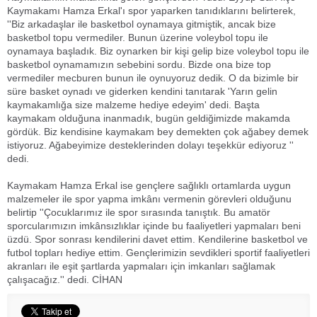
Kaymakamı Hamza Erkal'ı spor yaparken tanıdıklarını belirterek,
''Biz arkadaşlar ile basketbol oynamaya gitmiştik, ancak bize
basketbol topu vermediler. Bunun üzerine voleybol topu ile
oynamaya başladık. Biz oynarken bir kişi gelip bize voleybol topu ile
basketbol oynamamızın sebebini sordu. Bizde ona bize top
vermediler mecburen bunun ile oynuyoruz dedik. O da bizimle bir
süre basket oynadı ve giderken kendini tanıtarak 'Yarın gelin
kaymakamlığa size malzeme hediye edeyim' dedi. Başta
kaymakam olduğuna inanmadık, bugün geldiğimizde makamda
gördük. Biz kendisine kaymakam bey demekten çok ağabey demek
istiyoruz. Ağabeyimize desteklerinden dolayı teşekkür ediyoruz ''
dedi.
Kaymakam Hamza Erkal ise gençlere sağlıklı ortamlarda uygun
malzemeler ile spor yapma imkânı vermenin görevleri olduğunu
belirtip ''Çocuklarımız ile spor sırasında tanıştık. Bu amatör
sporcularımızın imkânsızlıklar içinde bu faaliyetleri yapmaları beni
üzdü. Spor sonrası kendilerini davet ettim. Kendilerine basketbol ve
futbol topları hediye ettim. Gençlerimizin sevdikleri sportif faaliyetleri
akranları ile eşit şartlarda yapmaları için imkanları sağlamak
çalışacağız.'' dedi. CİHAN