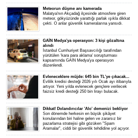
Meteorun düşme anı kamerada
Malatya'nın Akçadağ ilçesinde atmosfere giren
meteor, gökyüzünde yarattığı parlak ışıkla dikkat
çekti. O anlar güvenlik kameralarına yansıdı.
GAİN Medya'ya operasyon: 3 kişi gözaltına
alındı
İstanbul Cumhuriyet Başsavcılığı tarafından
yürütülen ‘kara para aklama' soruşturması
kapsamında GAİN Medya'ya operasyon
düzenlendi.
Evleneceklere müjde: 645 bin TL'ye çıkacak...
Evlilik kredisi desteği 2026 yılı Ocak ayı itibarıyla
artıyor. Yeni yılda evlenecek gençlere verilecek
faizsiz kredi desteği 250 bin lirayı bulacak.
Dikkat! Dolandırıcılar 'Alo' demenizi bekliyor
Son dönemde herkesin en büyük şikâyet
konularından biri haline gelen ve zararsız bir
pazarlama stratejisi gibi gözüken "Spam
Aramalar", ciddi bir güvenlik tehdidine yol açıyor.