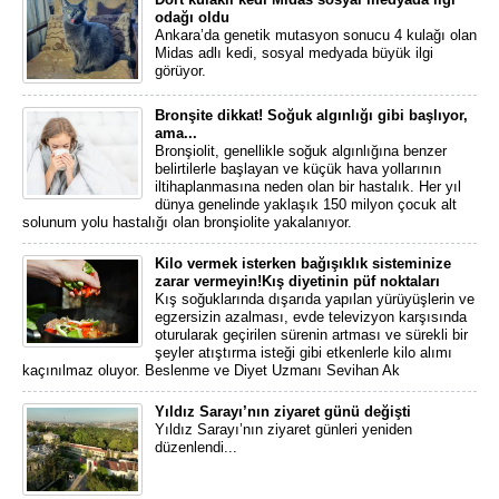
odağı oldu
Ankara’da genetik mutasyon sonucu 4 kulağı olan
Midas adlı kedi, sosyal medyada büyük ilgi
görüyor.
Bronşite dikkat! Soğuk algınlığı gibi başlıyor,
ama...
Bronşiolit, genellikle soğuk algınlığına benzer
belirtilerle başlayan ve küçük hava yollarının
iltihaplanmasına neden olan bir hastalık. Her yıl
dünya genelinde yaklaşık 150 milyon çocuk alt
solunum yolu hastalığı olan bronşiolite yakalanıyor.
Kilo vermek isterken bağışıklık sisteminize
zarar vermeyin!Kış diyetinin püf noktaları
Kış soğuklarında dışarıda yapılan yürüyüşlerin ve
egzersizin azalması, evde televizyon karşısında
oturularak geçirilen sürenin artması ve sürekli bir
şeyler atıştırma isteği gibi etkenlerle kilo alımı
kaçınılmaz oluyor. Beslenme ve Diyet Uzmanı Sevihan Ak
Yıldız Sarayı’nın ziyaret günü değişti
Yıldız Sarayı’nın ziyaret günleri yeniden
düzenlendi...