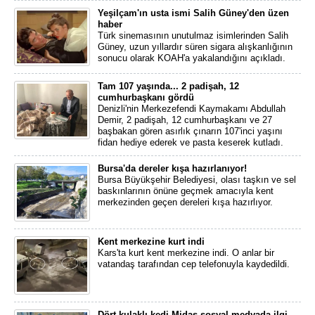
Yeşilçam'ın usta ismi Salih Güney'den üzen
haber
Türk sinemasının unutulmaz isimlerinden Salih
Güney, uzun yıllardır süren sigara alışkanlığının
sonucu olarak KOAH'a yakalandığını açıkladı.
Tam 107 yaşında... 2 padişah, 12
cumhurbaşkanı gördü
Denizli'nin Merkezefendi Kaymakamı Abdullah
Demir, 2 padişah, 12 cumhurbaşkanı ve 27
başbakan gören asırlık çınarın 107'inci yaşını
fidan hediye ederek ve pasta keserek kutladı.
Bursa'da dereler kışa hazırlanıyor!
Bursa Büyükşehir Belediyesi, olası taşkın ve sel
baskınlarının önüne geçmek amacıyla kent
merkezinden geçen dereleri kışa hazırlıyor.
Kent merkezine kurt indi
Kars'ta kurt kent merkezine indi. O anlar bir
vatandaş tarafından cep telefonuyla kaydedildi.
Dört kulaklı kedi Midas sosyal medyada ilgi