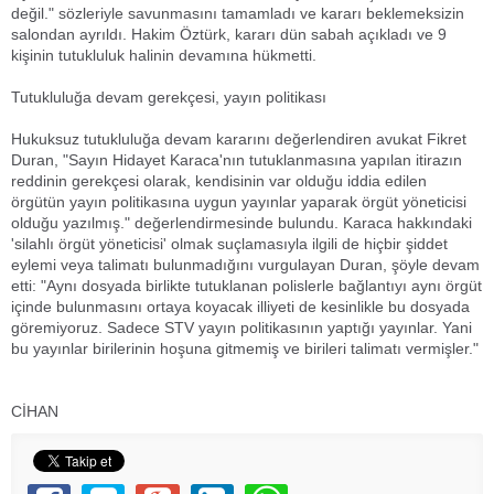
değil." sözleriyle savunmasını tamamladı ve kararı beklemeksizin
salondan ayrıldı. Hakim Öztürk, kararı dün sabah açıkladı ve 9
kişinin tutukluluk halinin devamına hükmetti.
Tutukluluğa devam gerekçesi, yayın politikası
Hukuksuz tutukluluğa devam kararını değerlendiren avukat Fikret
Duran, "Sayın Hidayet Karaca'nın tutuklanmasına yapılan itirazın
reddinin gerekçesi olarak, kendisinin var olduğu iddia edilen
örgütün yayın politikasına uygun yayınlar yaparak örgüt yöneticisi
olduğu yazılmış." değerlendirmesinde bulundu. Karaca hakkındaki
'silahlı örgüt yöneticisi' olmak suçlamasıyla ilgili de hiçbir şiddet
eylemi veya talimatı bulunmadığını vurgulayan Duran, şöyle devam
etti: "Aynı dosyada birlikte tutuklanan polislerle bağlantıyı aynı örgüt
içinde bulunmasını ortaya koyacak illiyeti de kesinlikle bu dosyada
göremiyoruz. Sadece STV yayın politikasının yaptığı yayınlar. Yani
bu yayınlar birilerinin hoşuna gitmemiş ve birileri talimatı vermişler."
CİHAN