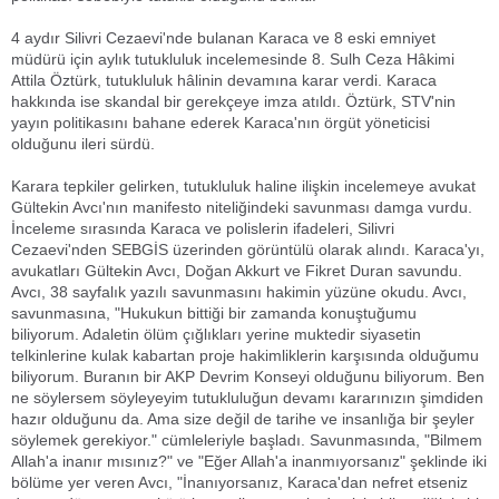
4 aydır Silivri Cezaevi'nde bulanan Karaca ve 8 eski emniyet
müdürü için aylık tutukluluk incelemesinde 8. Sulh Ceza Hâkimi
Attila Öztürk, tutukluluk hâlinin devamına karar verdi. Karaca
hakkında ise skandal bir gerekçeye imza atıldı. Öztürk, STV'nin
yayın politikasını bahane ederek Karaca'nın örgüt yöneticisi
olduğunu ileri sürdü.
Karara tepkiler gelirken, tutukluluk haline ilişkin incelemeye avukat
Gültekin Avcı'nın manifesto niteliğindeki savunması damga vurdu.
İnceleme sırasında Karaca ve polislerin ifadeleri, Silivri
Cezaevi'nden SEBGİS üzerinden görüntülü olarak alındı. Karaca'yı,
avukatları Gültekin Avcı, Doğan Akkurt ve Fikret Duran savundu.
Avcı, 38 sayfalık yazılı savunmasını hakimin yüzüne okudu. Avcı,
savunmasına, "Hukukun bittiği bir zamanda konuştuğumu
biliyorum. Adaletin ölüm çığlıkları yerine muktedir siyasetin
telkinlerine kulak kabartan proje hakimliklerin karşısında olduğumu
biliyorum. Buranın bir AKP Devrim Konseyi olduğunu biliyorum. Ben
ne söylersem söyleyeyim tutukluluğun devamı kararınızın şimdiden
hazır olduğunu da. Ama size değil de tarihe ve insanlığa bir şeyler
söylemek gerekiyor." cümleleriyle başladı. Savunmasında, "Bilmem
Allah'a inanır mısınız?" ve "Eğer Allah'a inanmıyorsanız" şeklinde iki
bölüme yer veren Avcı, "İnanıyorsanız, Karaca'dan nefret etseniz