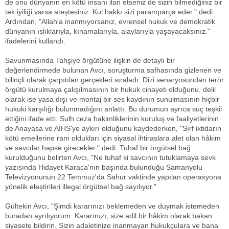
de onu dünyanın en kötü insanı ilan etseniz de sizin bilmediğiniz bir
tek iyiliği varsa ateştesiniz. Kul hakkı sizi paramparça eder." dedi.
Ardından, "Allah'a inanmıyorsanız, evrensel hukuk ve demokratik
dünyanın ıslıklarıyla, kınamalarıyla, alaylarıyla yaşayacaksınız."
ifadelerini kullandı.
Savunmasında Tahşiye örgütüne ilişkin de detaylı bir
değerlendirmede bulunan Avcı, soruşturma safhasında gizlenen ve
bilinçli olarak çarpıtılan gerçekleri sıraladı. Dizi senaryosundan terör
örgütü kurulmaya çalışılmasının bir hukuk cinayeti olduğunu, delil
olarak ise yasa dışı ve montaj bir ses kaydının sunulmasının hiçbir
hukuki karşılığı bulunmadığını anlattı. Bu durumun ayrıca suç teşkil
ettiğini ifade etti. Sulh ceza hakimliklerinin kuruluş ve faaliyetlerinin
de Anayasa ve AİHS'ye aykırı olduğunu kaydederken, "Sırf iktidarın
kötü emellerine ram oldukları için siyasal ihtiraslara alet olan hâkim
ve savcılar hapse girecekler." dedi. Tuhaf bir örgütsel bağ
kurulduğunu belirten Avcı, "Ne tuhaf ki savcının tutuklamaya sevk
yazısında Hidayet Karaca'nın başında bulunduğu Samanyolu
Televizyonunun 22 Temmuz'da Sahur vaktinde yapılan operasyona
yönelik eleştirileri illegal örgütsel bağ sayılıyor."
Gültekin Avcı, "Şimdi kararınızı beklemeden ve duymak istemeden
buradan ayrılıyorum. Kararınızı, size adil bir hâkim olarak bakan
siyasete bildirin. Sizin adaletinize inanmayan hukukçulara ve bana