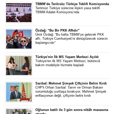
TBMM’de Terörsüz Türkiye Teklifi Komisyonda
Terörsüz Türkiye sürecine ilişkin yasa teklifi
TBMM Adalet Komisyonu’nda
Özdağ: “Bu Bir PKK Affıdır”
Ümit Özdağ: “Bu hafta TBMM’ye gelecek PKK
affı, Türkiye Cumhuriyeti’ni dönüştürecek sürecin
başlangıcıdır”
Türkiye'nin İlk MS Yaşam Merkezi Açıldı
Türkiye'nin ilk MS Yaşam Merkezi, bütüncül
bakım modeliyle hizmete başladı
Sarıbal: Mehmet Şimşek Çiftçinin Belini Kırdı
CHP'li Orhan Sarıbal: Tarım ve Orman Bakanı
sorumluluğu yurttaşa bırakıyor; Mehmet Şimşek
enflasyonun değil, çiftçinin belini kırdı
Oğlunun katili ile 3 gün sonra nikâh masasına
oturdu