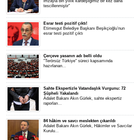
imzayla bin yıllık kardeşliğimiz bir kez daha
tescillenmiştir"
Esrar testi pozitif çıktı!
Etimesgut Belediye Başkanı Beşikçioğlu’nun
esrar testi pozitif çıktı
Çerçeve yasanın adı belli oldu
"Terörsüz Türkiye" süreci kapsamında
hazırlanan...
Sahte Ekspertizle Vatandaşlık Vurgunu: 72
Şüpheli Yakalandı
Adalet Bakanı Akın Gürlek, sahte ekspertiz
raporları...
84 hâkim ve savcı meslekten çıkarıldı
Adalet Bakanı Akın Gürlek, Hâkimler ve Savcılar
Kurulu...