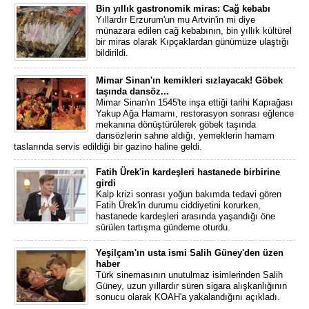
Bin yıllık gastronomik miras: Cağ kebabı
Yıllardır Erzurum'un mu Artvin'in mi diye
münazara edilen cağ kebabının, bin yıllık kültürel
bir miras olarak Kıpçaklardan günümüze ulaştığı
bildirildi.
Mimar Sinan'ın kemikleri sızlayacak! Göbek
taşında dansöz...
Mimar Sinan'ın 1545'te inşa ettiği tarihi Kapıağası
Yakup Ağa Hamamı, restorasyon sonrası eğlence
mekanına dönüştürülerek göbek taşında
dansözlerin sahne aldığı, yemeklerin hamam
taslarında servis edildiği bir gazino haline geldi.
Fatih Ürek'in kardeşleri hastanede birbirine
girdi
Kalp krizi sonrası yoğun bakımda tedavi gören
Fatih Ürek'in durumu ciddiyetini korurken,
hastanede kardeşleri arasında yaşandığı öne
sürülen tartışma gündeme oturdu.
Yeşilçam'ın usta ismi Salih Güney'den üzen
haber
Türk sinemasının unutulmaz isimlerinden Salih
Güney, uzun yıllardır süren sigara alışkanlığının
sonucu olarak KOAH'a yakalandığını açıkladı.