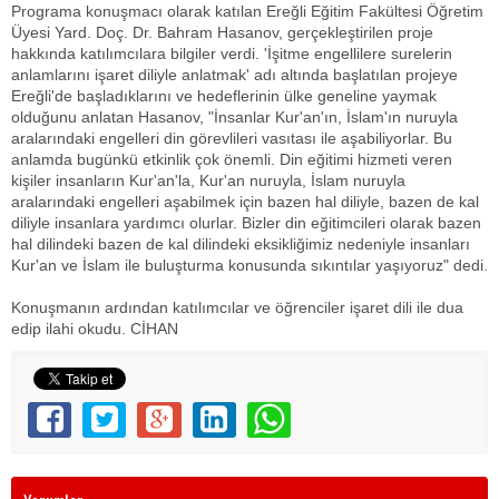
Programa konuşmacı olarak katılan Ereğli Eğitim Fakültesi Öğretim
Üyesi Yard. Doç. Dr. Bahram Hasanov, gerçekleştirilen proje
hakkında katılımcılara bilgiler verdi. 'İşitme engellilere surelerin
anlamlarını işaret diliyle anlatmak' adı altında başlatılan projeye
Ereğli'de başladıklarını ve hedeflerinin ülke geneline yaymak
olduğunu anlatan Hasanov, "İnsanlar Kur'an'ın, İslam'ın nuruyla
aralarındaki engelleri din görevlileri vasıtası ile aşabiliyorlar. Bu
anlamda bugünkü etkinlik çok önemli. Din eğitimi hizmeti veren
kişiler insanların Kur'an'la, Kur'an nuruyla, İslam nuruyla
aralarındaki engelleri aşabilmek için bazen hal diliyle, bazen de kal
diliyle insanlara yardımcı olurlar. Bizler din eğitimcileri olarak bazen
hal dilindeki bazen de kal dilindeki eksikliğimiz nedeniyle insanları
Kur'an ve İslam ile buluşturma konusunda sıkıntılar yaşıyoruz" dedi.
Konuşmanın ardından katılımcılar ve öğrenciler işaret dili ile dua
edip ilahi okudu. CİHAN