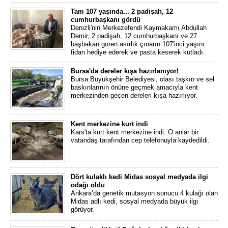
Tam 107 yaşında... 2 padişah, 12
cumhurbaşkanı gördü
Denizli'nin Merkezefendi Kaymakamı Abdullah
Demir, 2 padişah, 12 cumhurbaşkanı ve 27
başbakan gören asırlık çınarın 107'inci yaşını
fidan hediye ederek ve pasta keserek kutladı.
Bursa'da dereler kışa hazırlanıyor!
Bursa Büyükşehir Belediyesi, olası taşkın ve sel
baskınlarının önüne geçmek amacıyla kent
merkezinden geçen dereleri kışa hazırlıyor.
Kent merkezine kurt indi
Kars'ta kurt kent merkezine indi. O anlar bir
vatandaş tarafından cep telefonuyla kaydedildi.
Dört kulaklı kedi Midas sosyal medyada ilgi
odağı oldu
Ankara’da genetik mutasyon sonucu 4 kulağı olan
Midas adlı kedi, sosyal medyada büyük ilgi
görüyor.