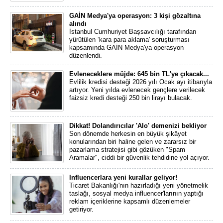
GAİN Medya'ya operasyon: 3 kişi gözaltına
alındı
İstanbul Cumhuriyet Başsavcılığı tarafından
yürütülen ‘kara para aklama' soruşturması
kapsamında GAİN Medya'ya operasyon
düzenlendi.
Evleneceklere müjde: 645 bin TL'ye çıkacak...
Evlilik kredisi desteği 2026 yılı Ocak ayı itibarıyla
artıyor. Yeni yılda evlenecek gençlere verilecek
faizsiz kredi desteği 250 bin lirayı bulacak.
Dikkat! Dolandırıcılar 'Alo' demenizi bekliyor
Son dönemde herkesin en büyük şikâyet
konularından biri haline gelen ve zararsız bir
pazarlama stratejisi gibi gözüken "Spam
Aramalar", ciddi bir güvenlik tehdidine yol açıyor.
Influencerlara yeni kurallar geliyor!
Ticaret Bakanlığı'nın hazırladığı yeni yönetmelik
taslağı, sosyal medya influencer'larının yaptığı
reklam içeriklerine kapsamlı düzenlemeler
getiriyor.