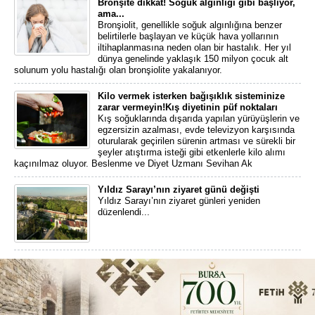
Bronşite dikkat! Soğuk algınlığı gibi başlıyor,
ama...
Bronşiolit, genellikle soğuk algınlığına benzer
belirtilerle başlayan ve küçük hava yollarının
iltihaplanmasına neden olan bir hastalık. Her yıl
dünya genelinde yaklaşık 150 milyon çocuk alt
solunum yolu hastalığı olan bronşiolite yakalanıyor.
Kilo vermek isterken bağışıklık sisteminize
zarar vermeyin!Kış diyetinin püf noktaları
Kış soğuklarında dışarıda yapılan yürüyüşlerin ve
egzersizin azalması, evde televizyon karşısında
oturularak geçirilen sürenin artması ve sürekli bir
şeyler atıştırma isteği gibi etkenlerle kilo alımı
kaçınılmaz oluyor. Beslenme ve Diyet Uzmanı Sevihan Ak
Yıldız Sarayı’nın ziyaret günü değişti
Yıldız Sarayı’nın ziyaret günleri yeniden
düzenlendi...