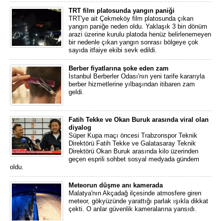
TRT film platosunda yangın paniği
TRT'ye ait Çekmeköy film platosunda çıkan
yangın paniğe neden oldu. Yaklaşık 3 bin dönüm
arazi üzerine kurulu platoda henüz belirlenemeyen
bir nedenle çıkan yangın sonrası bölgeye çok
sayıda itfaiye ekibi sevk edildi.
Berber fiyatlarına şoke eden zam
İstanbul Berberler Odası'nın yeni tarife kararıyla
berber hizmetlerine yılbaşından itibaren zam
geldi.
Fatih Tekke ve Okan Buruk arasında viral olan
diyalog
Süper Kupa maçı öncesi Trabzonspor Teknik
Direktörü Fatih Tekke ve Galatasaray Teknik
Direktörü Okan Buruk arasında kilo üzerinden
geçen esprili sohbet sosyal medyada gündem
oldu.
Meteorun düşme anı kamerada
Malatya'nın Akçadağ ilçesinde atmosfere giren
meteor, gökyüzünde yarattığı parlak ışıkla dikkat
çekti. O anlar güvenlik kameralarına yansıdı.