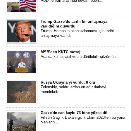
ABD ile İran arasında devam eden...
Trump Gazze’de tarihi bir anlaşmaya
varıldığını duyurdu
Trump: Hamas'ın silahsızlanması için tarihi
anlaşmaya varıldı
MSB’den KKTC mesajı
Ada’da kalıcı, adil ve sürdürülebilir çözümün...
Rusya Ukrayna’yı vurdu: 8 ölü
Zelenskiy, saldırılardan en ağır darbeyi
memleketi...
Gazze'de can kaybı 73 bine yükseldi!
Filistin Sağlık Bakanlığı, 7 Ekim 2023'ten bu yana
ölenlerin...