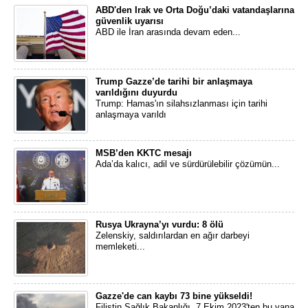
ABD'den Irak ve Orta Doğu’daki vatandaşlarına
güvenlik uyarısı
ABD ile İran arasında devam eden...
Trump Gazze’de tarihi bir anlaşmaya
varıldığını duyurdu
Trump: Hamas'ın silahsızlanması için tarihi
anlaşmaya varıldı
MSB’den KKTC mesajı
Ada’da kalıcı, adil ve sürdürülebilir çözümün...
Rusya Ukrayna’yı vurdu: 8 ölü
Zelenskiy, saldırılardan en ağır darbeyi
memleketi...
Gazze'de can kaybı 73 bine yükseldi!
Filistin Sağlık Bakanlığı, 7 Ekim 2023'ten bu yana