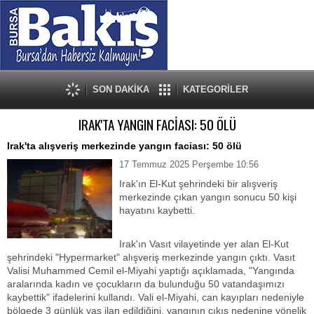
SON DAKİKA
KATEGORİLER
IRAK'TA YANGIN FACİASI: 50 ÖLÜ
Irak'ta alışveriş merkezinde yangın faciası: 50 ölü
17 Temmuz 2025 Perşembe 10:56
Irak'ın El-Kut şehrindeki bir alışveriş
merkezinde çıkan yangın sonucu 50 kişi
hayatını kaybetti.
Irak'ın Vasıt vilayetinde yer alan El-Kut
şehrindeki "Hypermarket" alışveriş merkezinde yangın çıktı. Vasıt
Valisi Muhammed Cemil el-Miyahi yaptığı açıklamada, "Yangında
aralarında kadın ve çocukların da bulunduğu 50 vatandaşımızı
kaybettik" ifadelerini kullandı. Vali el-Miyahi, can kayıpları nedeniyle
bölgede 3 günlük yas ilan edildiğini, yangının çıkış nedenine yönelik