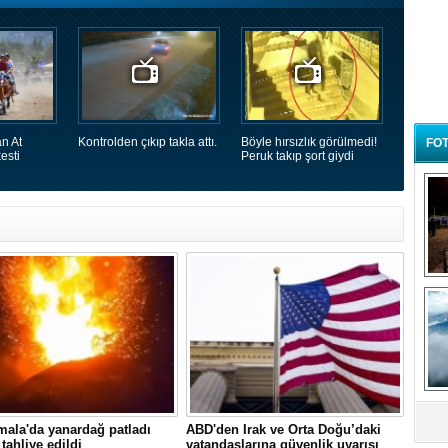
n At
Kontrolden çıkıp takla attı.
Böyle hırsızlık görülmedi!
FOT
esti
Peruk takıp şort giydi
B
t
ala'da yanardağ patladı
ABD'den Irak ve Orta Doğu’daki
 tahliye edildi
vatandaşlarına güvenlik uyarısı