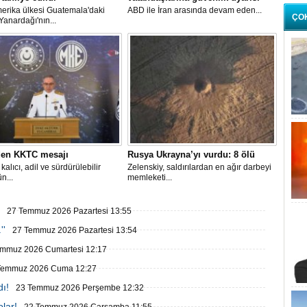
erika ülkesi Guatemala'daki
ABD ile İran arasında devam eden...
ÇO
anardağı'nın...
en KKTC mesajı
Rusya Ukrayna’yı vurdu: 8 ölü
kalıcı, adil ve sürdürülebilir
Zelenskiy, saldırılardan en ağır darbeyi
n...
memleketi...
27 Temmuz 2026 Pazartesi 13:55
''
27 Temmuz 2026 Pazartesi 13:54
emmuz 2026 Cumartesi 12:17
Temmuz 2026 Cuma 12:27
ı!
23 Temmuz 2026 Perşembe 12:32
olar!