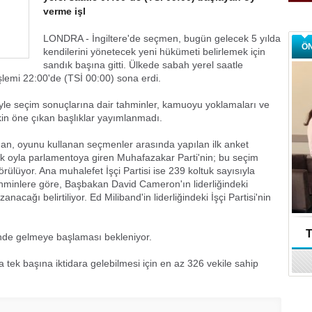
verme işl
LONDRA - İngiltere'de seçmen, bugün gelecek 5 yılda
Ö
kendilerini yönetecek yeni hükümeti belirlemek için
sandık başına gitti. Ülkede sabah yerel saatle
lemi 22:00'de (TSİ 00:00) sona erdi.
le seçim sonuçlarına dair tahminler, kamuoyu yoklamaları ve
şkin öne çıkan başlıklar yayımlanmadı.
an, oyunu kullanan seçmenler arasında yapılan ilk anket
k oyla parlamentoya giren Muhafazakar Parti'nin; bu seçim
lüyor. Ana muhalefet İşçi Partisi ise 239 koltuk sayısıyla
tahminlere göre, Başbakan David Cameron'ın liderliğindeki
cağı belirtiliyor. Ed Miliband'in liderliğindeki İşçi Partisi'nin
T
çinde gelmeye başlaması bekleniyor.
da tek başına iktidara gelebilmesi için en az 326 vekile sahip