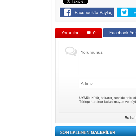
Facebook'ta Paylaş
T
Yorumlar
0
Facebook Yor
UYARI:
Küfür, hakaret, rencide edici cü
Türkçe karakter kullanılmayan ve büyü
Bu hab
SON EKLENEN
GALERİLER