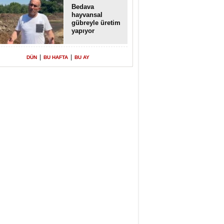
Bedava
hayvansal
gübreyle üretim
yapıyor
|
|
DÜN
BU HAFTA
BU AY