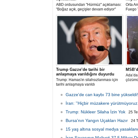
ABD ordusundan "Hürmüz" açıklaması:
Orta Am
"Boğaz açık, geçişler devam ediyor"
Fuego Y
Trump Gazze’de tarihi bir
MSB’d
anlaşmaya varıldığını duyurdu
Ada’da 
Trump: Hamas'ın silahsızlanması için
çözümü
tarihi anlaşmaya varıldı
Gazze'de can kaybı 73 bine yükseldi!
İran: ''Hiçbir müzakere yürütmüyoruz.
Trump: Nükleer Silaha İzin Yok
25 T
Bursa'nın Yangın Uçakları Hazır
24 
15 yaş altına sosyal medya yasakland
İran Savaşının Maliyeti 37,5 Milyar D