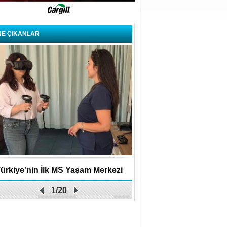
NE ÇIKANLAR
ürkiye'nin İlk MS Yaşam Merkezi
Uygulamalar yerini y
1/20
Açıldı
bırakıyor