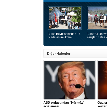
Bursa Büyükşehir'den 17
Bursa'da Rahva
ilçede aşure ikramı
Yarışları nefes k
Diğer Haberler
ABD ordusundan "Hürmüz"
Guatem
açıklaması
köyler