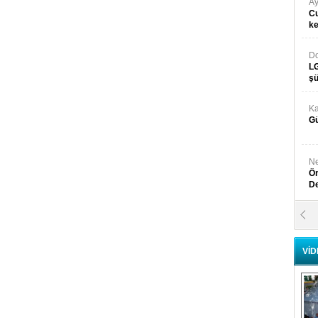
Ay
Cu
k
Do
LG
şü
Ka
Gü
Ne
Ön
D
Y
Di
VİD
Ni
Si
D