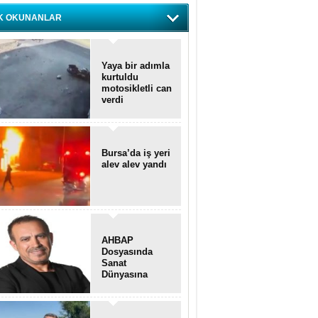
K OKUNANLAR
Yaya bir adımla
kurtuldu
motosikletli can
verdi
Bursa’da iş yeri
alev alev yandı
AHBAP
Dosyasında
Sanat
Dünyasına
Uzanan
Transferler