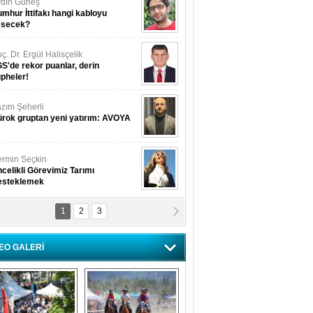
dın Güneş
mhur İttifakı hangi kabloyu
esecek?
ç. Dr. Ergül Halisçelik
S'de rekor puanlar, derin
pheler!
zım Şeherli
rok gruptan yeni yatırım: AVOYA
rmin Seçkin
celikli Görevimiz Tarımı
esteklemek
1
2
3
USUF BEREKET
kkat! Havalar ısınıyor!
EO GALERİ
lüfer Menekli Buzcular
z Hiç Kelebeklerin Sesini
uydunuz Mu?