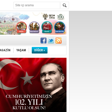
!
''
AGAZİN
YAŞAM
DİĞER »
ler