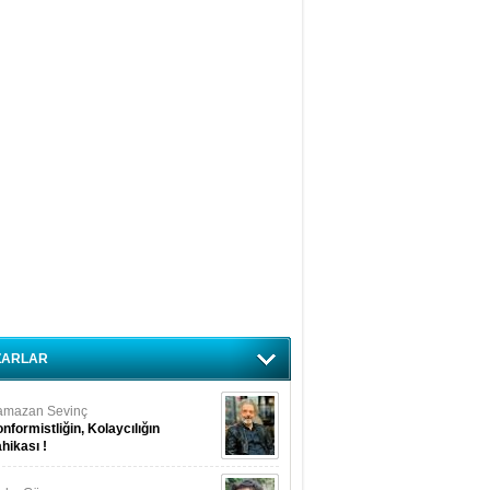
ZARLAR
amazan Sevinç
nformistliğin, Kolaycılığın
hikası !