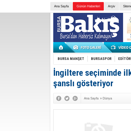
Ana Sayfa
Günün Haberleri
Arşiv
Siten
BURSA MANŞET
BURSASPOR
EDİTÖR
İngiltere seçiminde i
şanslı gösteriyor
Ana Sayfa
»
Dünya