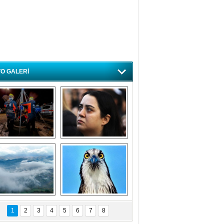
O GALERİ
ursa'da deprem 
Özlem ve minnetle 
atbikatı gerçeğini 
anıyoruz
aratmadı
Bursa'dan 
Balık Kartalı 
büyüleyen 
Bursa’da 
1
2
3
4
5
6
7
8
fotoğraflar
görüntülendi