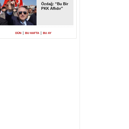
Özdağ: “Bu Bir
PKK Affıdır”
|
|
DÜN
BU HAFTA
BU AY