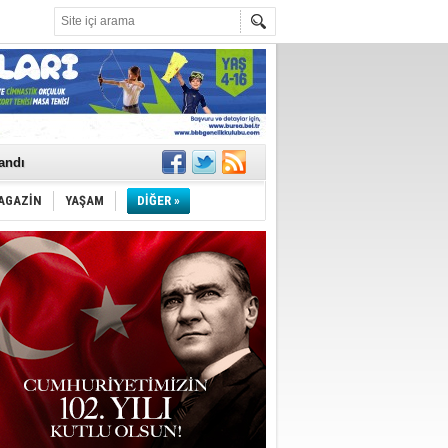
landı
AGAZİN
YAŞAM
DİĞER »