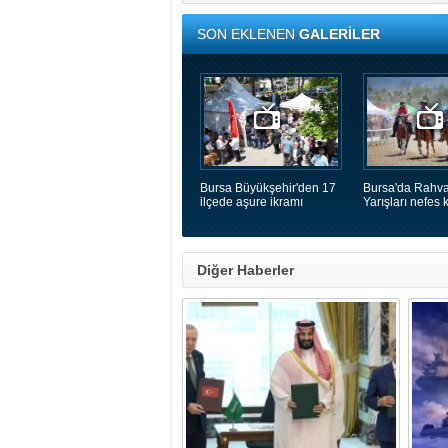
SON EKLENEN
GALERİLER
Bursa Büyükşehir'den 17
Bursa'da Rahva
ilçede aşure ikramı
Yarışları nefes k
Diğer Haberler