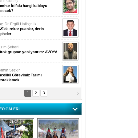
dın Güneş
mhur İttifakı hangi kabloyu
esecek?
ç. Dr. Ergül Halisçelik
S'de rekor puanlar, derin
pheler!
zım Şeherli
rok gruptan yeni yatırım: AVOYA
rmin Seçkin
celikli Görevimiz Tarımı
esteklemek
1
2
3
USUF BEREKET
kkat! Havalar ısınıyor!
EO GALERİ
lüfer Menekli Buzcular
z Hiç Kelebeklerin Sesini
uydunuz Mu?