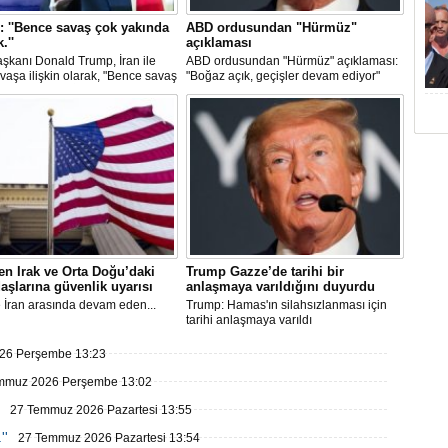
 ''Bence savaş çok yakında
ABD ordusundan "Hürmüz"
.''
açıklaması
şkanı Donald Trump, İran ile
ABD ordusundan "Hürmüz" açıklaması:
vaşa ilişkin olarak, "Bence savaş
"Boğaz açık, geçişler devam ediyor"
ında bitecek, İran'ın daha fazla
bileceğini sanmıyorum" dedi
n Irak ve Orta Doğu’daki
Trump Gazze’de tarihi bir
aşlarına güvenlik uyarısı
anlaşmaya varıldığını duyurdu
 İran arasında devam eden...
Trump: Hamas'ın silahsızlanması için
tarihi anlaşmaya varıldı
26 Perşembe 13:23
mmuz 2026 Perşembe 13:02
27 Temmuz 2026 Pazartesi 13:55
''
27 Temmuz 2026 Pazartesi 13:54