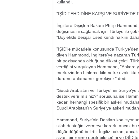
kullandı.
"IŞİD TEHDİDİNE KARŞI VE SURİYE'DE 
İngiltere Dışişleri Bakanı Philip Hammond,
değişmesini sağlamak için Türkiye ile çok 
"Böylelikle Beşşar Esed kendi halkını da
"IŞİD'le mücadele konusunda Türkiye'den 
diyen Hammond, İngiltere'ye nazaran Türki
bir pozisyonda olduğuna dikkat çekti. Tür
verdiğini vurgulayan Hammond, "Ankara yön
merkezinden binlerce kilometre uzaklıkta 
durumu anlamamız gerekiyor." dedi.
"Suudi Arabistan ve Türkiye'nin Suriye'ye 
destek verir misiniz?" sorusuna ise Hammo
kadar, herhangi spesifik bir askeri müda
Suudi Arabistan'ın Suriye'ye askeri müdahal
Hammond, Suriye'nin Dostları koalisyonunda
silah desteğini vermeye kararlı, ancak bu
düşündüğünü belirtti. İngiliz bakan, ancak
siyasi bir rejime geçilebileceğini ve IŞİD t