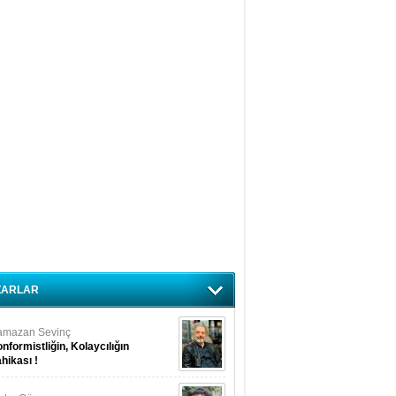
ZARLAR
amazan Sevinç
nformistliğin, Kolaycılığın
hikası !