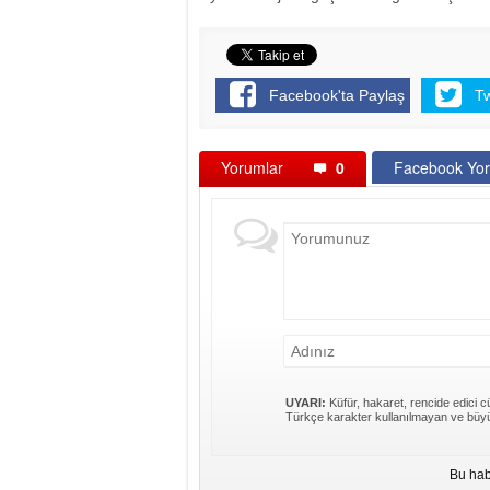
Facebook'ta Paylaş
T
Yorumlar
0
Facebook Yor
UYARI:
Küfür, hakaret, rencide edici cü
Türkçe karakter kullanılmayan ve büyü
Bu hab