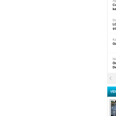
Ay
Cu
k
Do
LG
şü
Ka
Gü
Ne
Ön
D
Y
Di
VİD
Ni
Si
D