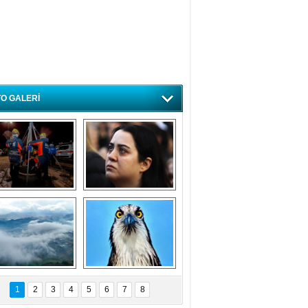
O GALERİ
ursa'da deprem 
Özlem ve minnetle 
atbikatı gerçeğini 
anıyoruz
aratmadı
Bursa'dan 
Balık Kartalı 
büyüleyen 
Bursa’da 
1
2
3
4
5
6
7
8
fotoğraflar
görüntülendi