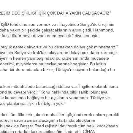
REJİM DEĞİŞİKLİĞİ İÇİN ÇOK DAHA YAKIN ÇALIŞACAĞIZ"
 IŞİD tehdidine son vermek ve nihayetinde Suriye'deki rejimin
daha yakın bir şekilde çalışacaklarının altını çizdi. Hammond,
ha fazla öldürmeye devam edemeyecek." diye konuştu.
büyük destek alıyoruz ve bu destekten dolayı çok minnettarız."
ye'nin Suriye ve Irak'taki olaylardan dolayı çok daha karmaşık
kiye'nin hemen yanı başındaki bu krizle sınırında mücadele
etimi, milyonlarca mülteciye barınak sağlıyor. Bu krizin
rahat bir durumda olan bizler, Türkiye'nin içinde bulunduğu bu
askeri müdahalede bulunacağı iddiası var. İngiltere olarak buna
nd şu cevabı verdi: "Konu hakkında bilgi sahibi oluncaya
hale konusunda bağlayıcı bir açıklama yapamam. Türkiye ve
e planlarına ilişkin bir bilgim yok."
ki tüm ülkelerin; ılımlı muhalifleri güçlendirerek onlara gerekli
 sürecin uzun zaman alacağının farkında olduklarını
 bu şekilde Beşşar Esed rejimini devirerek tüm halkı kucaklayan
ehdidinin ortadan kaldırılabileceğini ifade etti. CİHAN