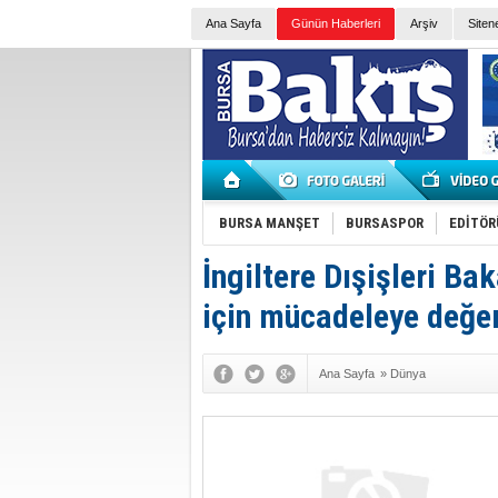
Ana Sayfa
Günün Haberleri
Arşiv
Siten
BURSA MANŞET
BURSASPOR
EDİTÖR
İngiltere Dışişleri B
için mücadeleye değe
Ana Sayfa
»
Dünya