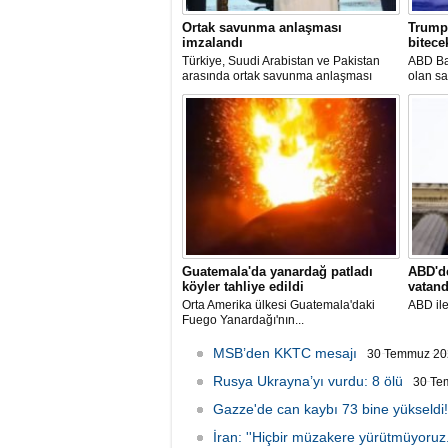
Ortak savunma anlaşması
Trump:
imzalandı
bitecek
Türkiye, Suudi Arabistan ve Pakistan
ABD Ba
arasında ortak savunma anlaşması
olan sa
imzalandı
çok yak
dayana
Guatemala'da yanardağ patladı
ABD'de
köyler tahliye edildi
vatand
Orta Amerika ülkesi Guatemala'daki
ABD ile
Fuego Yanardağı'nın...
MSB’den KKTC mesajı
30 Temmuz 20
Rusya Ukrayna’yı vurdu: 8 ölü
30 Te
Gazze'de can kaybı 73 bine yükseldi!
İran: ''Hiçbir müzakere yürütmüyoruz.