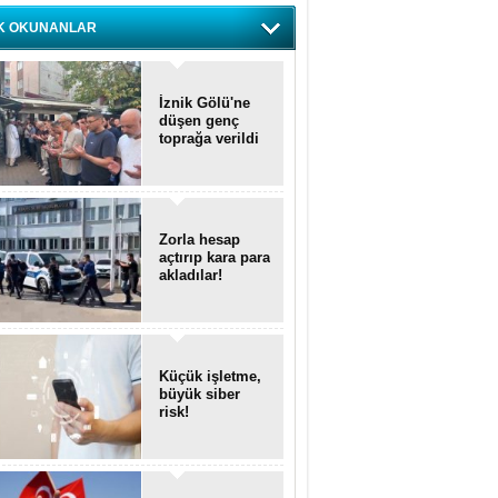
K OKUNANLAR
İznik Gölü'ne
düşen genç
toprağa verildi
Zorla hesap
açtırıp kara para
akladılar!
Küçük işletme,
büyük siber
risk!