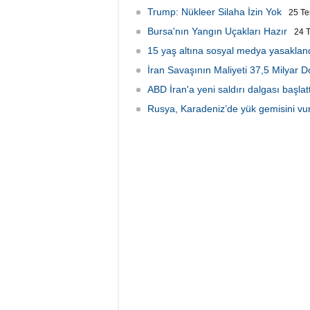
Trump: Nükleer Silaha İzin Yok
25 T
Bursa'nın Yangın Uçakları Hazır
24 
15 yaş altına sosyal medya yasakland
İran Savaşının Maliyeti 37,5 Milyar D
ABD İran'a yeni saldırı dalgası başlatt
Rusya, Karadeniz’de yük gemisini vu