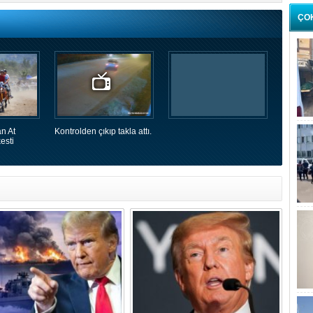
ÇO
n At
Kontrolden çıkıp takla attı.
esti