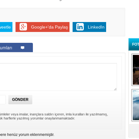
weetle
Google+'da Paylaş
LinkedIn
FOT
umları
B
t
mleler veya imalar, inançlara saldırı içeren, imla kuralları ile yazılmamış,
k harflerle yazılmış yorumlar onaylanmamaktadır.
ere henüz yorum eklenmemiştir.