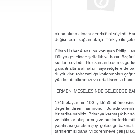
altına altına alması gerektiğini söyledi. 
değişmesini sağlamak için Türkiye ile çok d
Cihan Haber Ajansı'na konuşan Philip Ham
Dünya genelinde şeffaflık ve basın özgür
şunları söyledi: "Her zaman basın özgürl
garanti altına almaları, siyasetçilere d
duydukları rahatsızlığa katlanmaları çağr
yüzden dostlarımızı ve ortaklarımızı bas
"ERMENİ MESELESİNDE GELECEĞE BA
1915 olaylarının 100. yıldönümü öncesinde
değerlendiren Hammond, "Burada önemli o
bir tarihe sahibiz. Britanya karmaşık bir 
ve ihtilaflar oluşturmuş ve bunlar farklı mil
yapılması gereken şey, geleceğe bakmak. G
tarihlerimizi daha iyi öğrenmeye çalışarak,