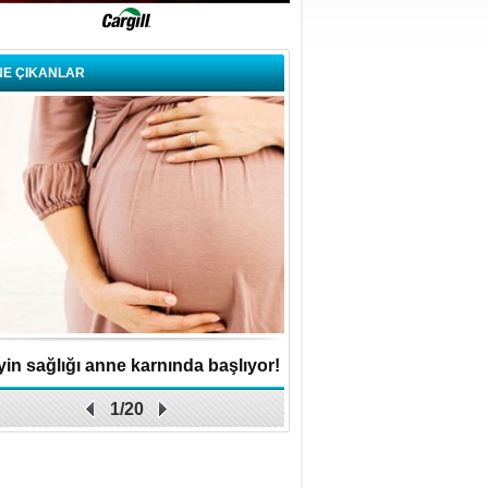
NE ÇIKANLAR
in sağlığı anne karnında başlıyor!
Küçük işletme, büyük 
1/20