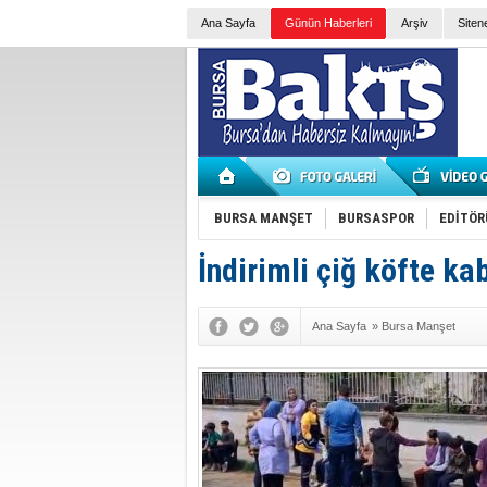
Ana Sayfa
Günün Haberleri
Arşiv
Siten
BURSA MANŞET
BURSASPOR
EDİTÖR
İndirimli çiğ köfte k
Ana Sayfa
»
Bursa Manşet