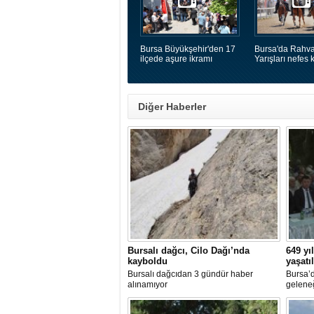
Bursa Büyükşehir'den 17
Bursa'da Rahva
ilçede aşure ikramı
Yarışları nefes k
Diğer Haberler
Bursalı dağcı, Cilo Dağı’nda
649 yı
kayboldu
yaşatı
Bursalı dağcıdan 3 gündür haber
Bursa’d
alınamıyor
geleneğ