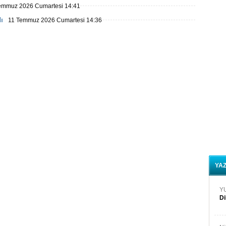
R
emmuz 2026 Cumartesi 14:41
Ko
Şa
ı
11 Temmuz 2026 Cumartesi 14:36
Ay
Cu
k
Do
LG
şü
Ka
Gü
Ne
Ön
YA
D
Y
Di