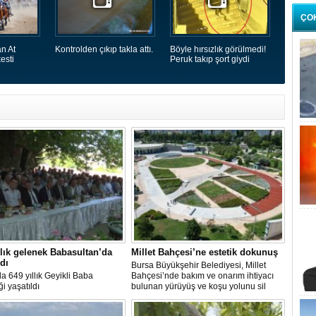
ÇO
n At
Kontrolden çıkıp takla attı.
Böyle hırsızlık görülmedi!
esti
Peruk takıp şort giydi
llık gelenek Babasultan’da
Millet Bahçesi’ne estetik dokunuş
ldı
Bursa Büyükşehir Belediyesi, Millet
a 649 yıllık Geyikli Baba
Bahçesi’nde bakım ve onarım ihtiyacı
i yaşatıldı
bulunan yürüyüş ve koşu yolunu sil
baştan yeniliyor.