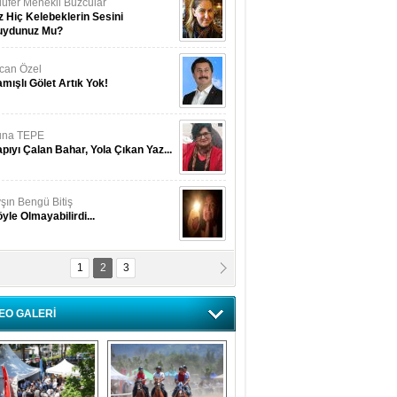
lüfer Menekli Buzcular
z Hiç Kelebeklerin Sesini
uydunuz Mu?
can Özel
mışlı Gölet Artık Yok!
una TEPE
pıyı Çalan Bahar, Yola Çıkan Yaz...
şın Bengü Bitiş
yle Olmayabilirdi...
1
2
3
zgün Güneş
rsa'da tarih katledildi!
EO GALERİ