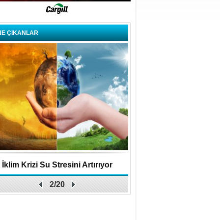
NE ÇIKANLAR
İklim Krizi Su Stresini Artırıyor
Satrançta Büyükşeh
2/20