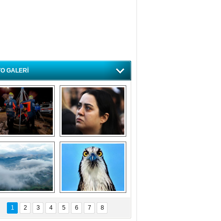
O GALERİ
ursa'da deprem 
Özlem ve minnetle 
atbikatı gerçeğini 
anıyoruz
aratmadı
Bursa'dan 
Balık Kartalı 
büyüleyen 
Bursa’da 
1
2
3
4
5
6
7
8
fotoğraflar
görüntülendi