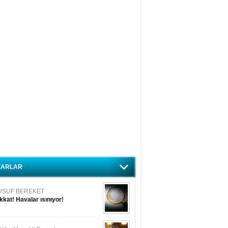
amazan Sevinç
nformistliğin, Kolaycılığın
hikası !
dın Güneş
mhur İttifakı hangi kabloyu
esecek?
ç. Dr. Ergül Halisçelik
S'de rekor puanlar, derin
pheler!
zım Şeherli
rok gruptan yeni yatırım: AVOYA
rmin Seçkin
celikli Görevimiz Tarımı
ZARLAR
esteklemek
USUF BEREKET
kkat! Havalar ısınıyor!