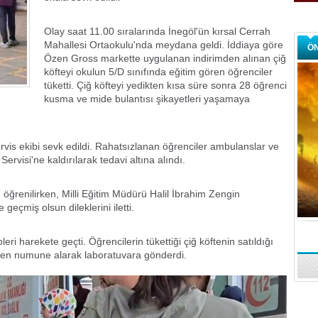
Olay saat 11.00 sıralarında İnegöl'ün kırsal Cerrah
Mahallesi Ortaokulu'nda meydana geldi. İddiaya göre
Ö
Özen Gross markette uygulanan indirimden alınan çiğ
köfteyi okulun 5/D sınıfında eğitim gören öğrenciler
tüketti. Çiğ köfteyi yedikten kısa süre sonra 28 öğrenci
kusma ve mide bulantısı şikayetleri yaşamaya
rvis ekibi sevk edildi. Rahatsızlanan öğrenciler ambulanslar ve
Servisi'ne kaldırılarak tedavi altına alındı.
 öğrenilirken, Milli Eğitim Müdürü Halil İbrahim Zengin
geçmiş olsun dileklerini iletti.
Yağmur sonrası denize girerken
ri harekete geçti. Öğrencilerin tükettiği çiğ köftenin satıldığı
den numune alarak laboratuvara gönderdi.
dikkat