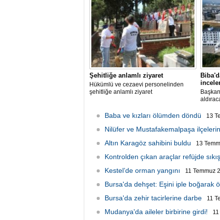
Şehitliğe anlamlı ziyaret
Biba'd
incel
Hükümlü ve cezaevi personelinden
şehitliğe anlamlı ziyaret
Başkan 
aldırac
Baba ve kızları ölümden döndü
13 T
Nilüfer ve Mustafakemalpaşa ilçelerin
Altın Karagöz sahibini buldu
13 Temmu
Kontrolden çıkan araçlar refüjde sıkış
Kestel’de orman yangını
11 Temmuz 2
Bursa'da dehşet: Eşini iple boğarak 
Bursa'da zehir tacirlerine darbe
11 T
Mudanya'da aileler birbirine girdi!
11