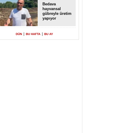
Bedava
hayvansal
gübreyle üretim
yapıyor
|
|
DÜN
BU HAFTA
BU AY