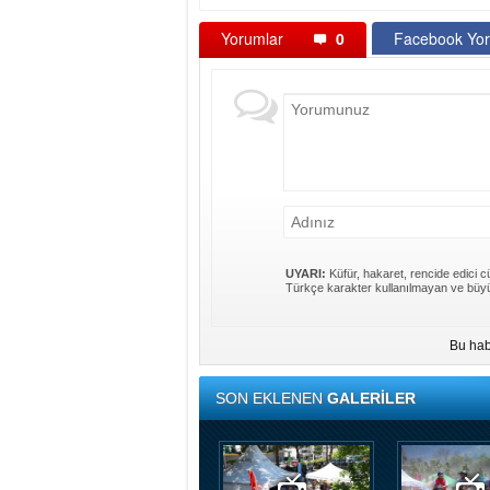
Yorumlar
0
Facebook Yor
UYARI:
Küfür, hakaret, rencide edici cü
Türkçe karakter kullanılmayan ve büyü
Bu hab
SON EKLENEN
GALERİLER