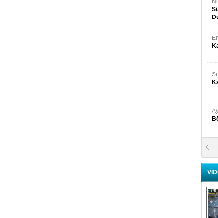
Ni
Si
D
Er
Ka
S
Ka
Ay
Bö
Ö
Bu
VİD