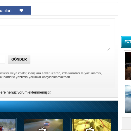
umları
FOT
mleler veya imalar, inançlara saldırı içeren, imla kuralları ile yazılmamış,
k harflerle yazılmış yorumlar onaylanmamaktadır.
B
t
ere henüz yorum eklenmemiştir.