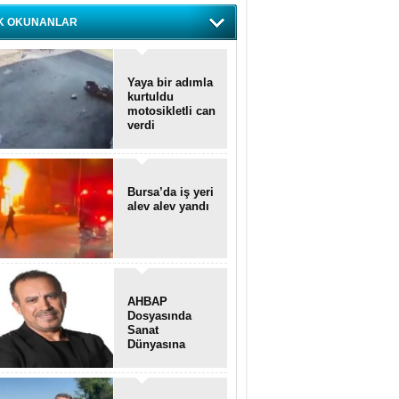
K OKUNANLAR
Yaya bir adımla
kurtuldu
motosikletli can
verdi
Bursa’da iş yeri
alev alev yandı
AHBAP
Dosyasında
Sanat
Dünyasına
Uzanan
Transferler