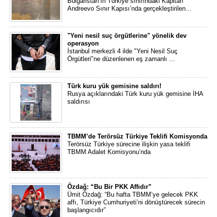
Bulgaristan’ın Türkiye sınırındaki Kapitan
Andreevo Sınır Kapısı’nda gerçekleştirilen...
"Yeni nesil suç örgütlerine" yönelik dev
operasyon
İstanbul merkezli 4 ilde "Yeni Nesil Suç
Örgütleri"ne düzenlenen eş zamanlı ...
Türk kuru yük gemisine saldırı!
Rusya açıklarındaki Türk kuru yük gemisine İHA
saldırısı
TBMM’de Terörsüz Türkiye Teklifi Komisyonda
Terörsüz Türkiye sürecine ilişkin yasa teklifi
TBMM Adalet Komisyonu’nda
Özdağ: “Bu Bir PKK Affıdır”
Ümit Özdağ: “Bu hafta TBMM’ye gelecek PKK
affı, Türkiye Cumhuriyeti’ni dönüştürecek sürecin
başlangıcıdır”