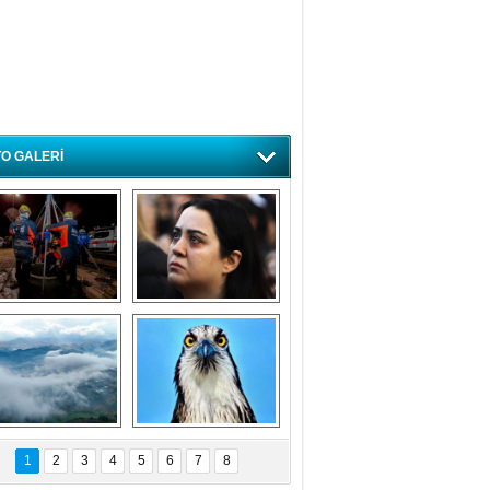
O GALERİ
ursa'da deprem 
Özlem ve minnetle 
atbikatı gerçeğini 
anıyoruz
aratmadı
Bursa'dan 
Balık Kartalı 
büyüleyen 
Bursa’da 
1
2
3
4
5
6
7
8
fotoğraflar
görüntülendi