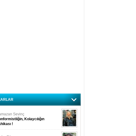
ZARLAR
amazan Sevinç
nformistliğin, Kolaycılığın
hikası !