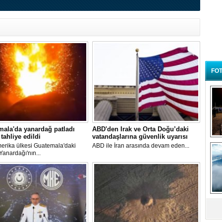
FOT
ala'da yanardağ patladı
ABD'den Irak ve Orta Doğu’daki
 tahliye edildi
vatandaşlarına güvenlik uyarısı
B
erika ülkesi Guatemala'daki
ABD ile İran arasında devam eden...
t
anardağı'nın...