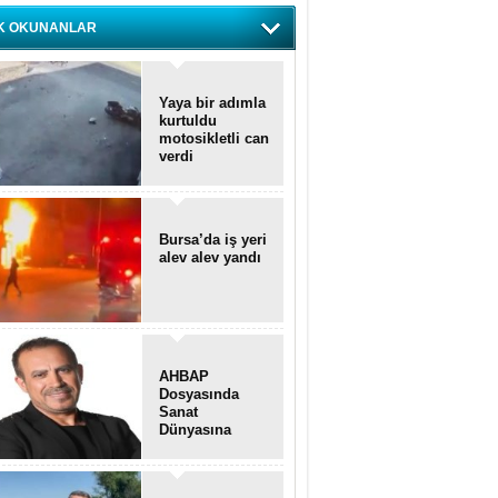
K OKUNANLAR
Yaya bir adımla
kurtuldu
motosikletli can
verdi
Bursa’da iş yeri
alev alev yandı
AHBAP
Dosyasında
Sanat
Dünyasına
Uzanan
Transferler