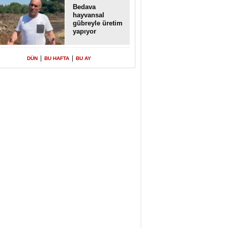
Bedava
hayvansal
gübreyle üretim
yapıyor
|
|
DÜN
BU HAFTA
BU AY