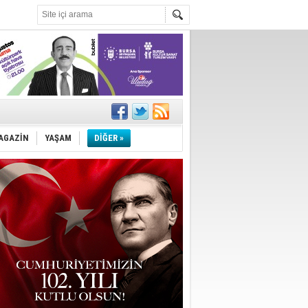
!
''
AGAZİN
YAŞAM
DİĞER »
lini kırdı.''
ler