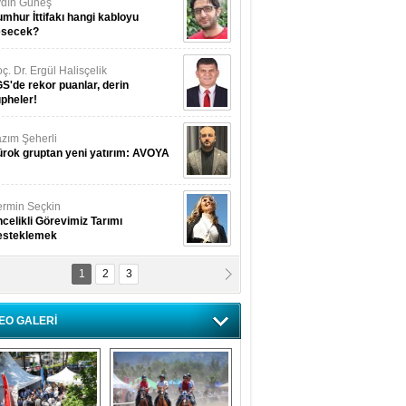
dın Güneş
mhur İttifakı hangi kabloyu
esecek?
ç. Dr. Ergül Halisçelik
S'de rekor puanlar, derin
pheler!
zım Şeherli
rok gruptan yeni yatırım: AVOYA
rmin Seçkin
celikli Görevimiz Tarımı
esteklemek
1
2
3
USUF BEREKET
kkat! Havalar ısınıyor!
EO GALERİ
lüfer Menekli Buzcular
z Hiç Kelebeklerin Sesini
uydunuz Mu?