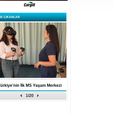
NE ÇIKANLAR
ürkiye'nin İlk MS Yaşam Merkezi
Uygulamalar yerini y
1/20
Açıldı
bırakıyor