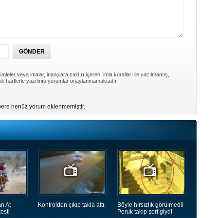
mleler veya imalar, inançlara saldırı içeren, imla kuralları ile yazılmamış,
k harflerle yazılmış yorumlar onaylanmamaktadır.
ere henüz yorum eklenmemiştir.
n At
Kontrolden çıkıp takla attı.
Böyle hırsızlık görülmedi!
esti
Peruk takıp şort giydi