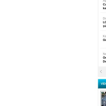
Ay
Cu
k
Do
LG
şü
Ka
Gü
Ne
Ön
D
Y
Di
VİD
Ni
Si
D