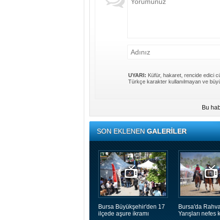
UYARI:
Küfür, hakaret, rencide edici cü
Türkçe karakter kullanılmayan ve büyü
Bu hab
SON EKLENEN
GALERİLER
Bursa Büyükşehir'den 17
Bursa'da Rahva
ilçede aşure ikramı
Yarışları nefes k