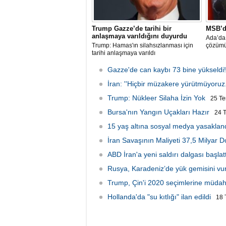
Trump Gazze’de tarihi bir
MSB’d
anlaşmaya varıldığını duyurdu
Ada’da 
Trump: Hamas'ın silahsızlanması için
çözümü
tarihi anlaşmaya varıldı
Gazze'de can kaybı 73 bine yükseldi!
İran: ''Hiçbir müzakere yürütmüyoruz.
Trump: Nükleer Silaha İzin Yok
25 T
Bursa'nın Yangın Uçakları Hazır
24 
15 yaş altına sosyal medya yasakland
İran Savaşının Maliyeti 37,5 Milyar D
ABD İran'a yeni saldırı dalgası başlatt
Rusya, Karadeniz’de yük gemisini vu
Trump, Çin'i 2020 seçimlerine müdah
Hollanda'da "su kıtlığı" ilan edildi
18 