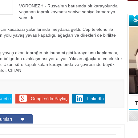
VORONEZH - Rusya'nın batısında bir karayolunda
yaşanan toprak kayması saniye saniye kameraya
yansıdı.
Ö
çni kasabası yakınlarında meydana geldi. Cep telefonu ile
ın yolu yavaş yavaş kapadığı, ağaçları ve direkleri de birlikte
ş yavaş akan toprağın bir tsunami gibi karayolunu kaplaması,
de bölgeden uzaklaşması yer alıyor. Yıkılan ağaçların ve elektrik
iyor. Uzun süre kapalı kalan karayolunda ve çevresinde büyük
ildi. CİHAN
weetle
Google+'da Paylaş
LinkedIn
T
umları