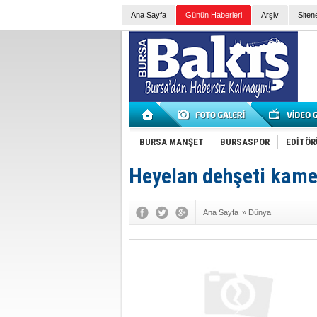
Ana Sayfa
Günün Haberleri
Arşiv
Siten
BURSA MANŞET
BURSASPOR
EDİTÖR
Heyelan dehşeti kam
Ana Sayfa
»
Dünya