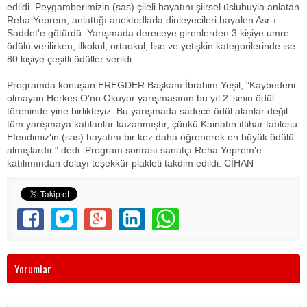
edildi. Peygamberimizin (sas) çileli hayatını şiirsel üslubuyla anlatan
Reha Yeprem, anlattığı anektodlarla dinleyecileri hayalen Asr-ı
Saddet'e götürdü. Yarışmada dereceye girenlerden 3 kişiye umre
ödülü verilirken; ilkokul, ortaokul, lise ve yetişkin kategorilerinde ise
80 kişiye çeşitli ödüller verildi.
Programda konuşan EREGDER Başkanı İbrahim Yeşil, "Kaybedeni
olmayan Herkes O'nu Okuyor yarışmasının bu yıl 2.'sinin ödül
töreninde yine birlikteyiz. Bu yarışmada sadece ödül alanlar değil
tüm yarışmaya katılanlar kazanmıştır, çünkü Kainatın iftihar tablosu
Efendimiz'in (sas) hayatını bir kez daha öğrenerek en büyük ödülü
almışlardır." dedi. Program sonrası sanatçı Reha Yeprem'e
katılımından dolayı teşekkür plakleti takdim edildi. CİHAN
Yorumlar