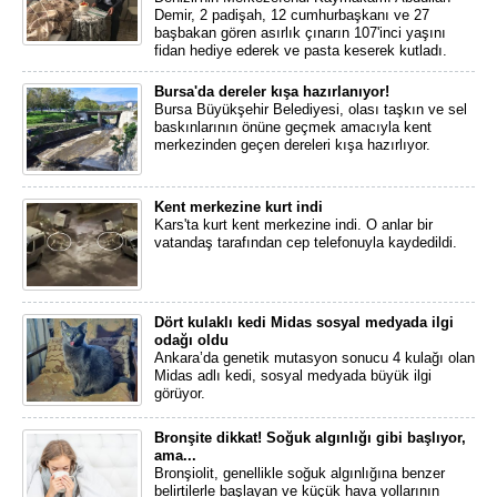
Demir, 2 padişah, 12 cumhurbaşkanı ve 27
başbakan gören asırlık çınarın 107'inci yaşını
fidan hediye ederek ve pasta keserek kutladı.
Bursa'da dereler kışa hazırlanıyor!
Bursa Büyükşehir Belediyesi, olası taşkın ve sel
baskınlarının önüne geçmek amacıyla kent
merkezinden geçen dereleri kışa hazırlıyor.
Kent merkezine kurt indi
Kars'ta kurt kent merkezine indi. O anlar bir
vatandaş tarafından cep telefonuyla kaydedildi.
Dört kulaklı kedi Midas sosyal medyada ilgi
odağı oldu
Ankara’da genetik mutasyon sonucu 4 kulağı olan
Midas adlı kedi, sosyal medyada büyük ilgi
görüyor.
Bronşite dikkat! Soğuk algınlığı gibi başlıyor,
ama...
Bronşiolit, genellikle soğuk algınlığına benzer
belirtilerle başlayan ve küçük hava yollarının