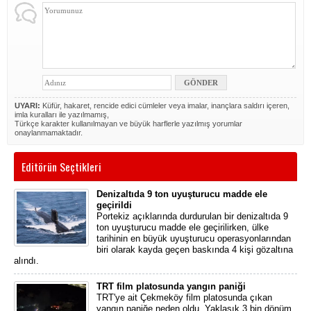
UYARI:
Küfür, hakaret, rencide edici cümleler veya imalar, inançlara saldırı içeren,
imla kuralları ile yazılmamış,
Türkçe karakter kullanılmayan ve büyük harflerle yazılmış yorumlar
onaylanmamaktadır.
Editörün Seçtikleri
Denizaltıda 9 ton uyuşturucu madde ele
geçirildi
Portekiz açıklarında durdurulan bir denizaltıda 9
ton uyuşturucu madde ele geçirilirken, ülke
tarihinin en büyük uyuşturucu operasyonlarından
biri olarak kayda geçen baskında 4 kişi gözaltına
alındı.
TRT film platosunda yangın paniği
TRT'ye ait Çekmeköy film platosunda çıkan
yangın paniğe neden oldu. Yaklaşık 3 bin dönüm