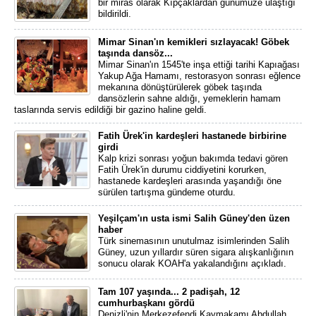
bir miras olarak Kıpçaklardan günümüze ulaştığı
bildirildi.
Mimar Sinan'ın kemikleri sızlayacak! Göbek
taşında dansöz...
Mimar Sinan'ın 1545'te inşa ettiği tarihi Kapıağası
Yakup Ağa Hamamı, restorasyon sonrası eğlence
mekanına dönüştürülerek göbek taşında
dansözlerin sahne aldığı, yemeklerin hamam
taslarında servis edildiği bir gazino haline geldi.
Fatih Ürek'in kardeşleri hastanede birbirine
girdi
Kalp krizi sonrası yoğun bakımda tedavi gören
Fatih Ürek'in durumu ciddiyetini korurken,
hastanede kardeşleri arasında yaşandığı öne
sürülen tartışma gündeme oturdu.
Yeşilçam'ın usta ismi Salih Güney'den üzen
haber
Türk sinemasının unutulmaz isimlerinden Salih
Güney, uzun yıllardır süren sigara alışkanlığının
sonucu olarak KOAH'a yakalandığını açıkladı.
Tam 107 yaşında... 2 padişah, 12
cumhurbaşkanı gördü
Denizli'nin Merkezefendi Kaymakamı Abdullah