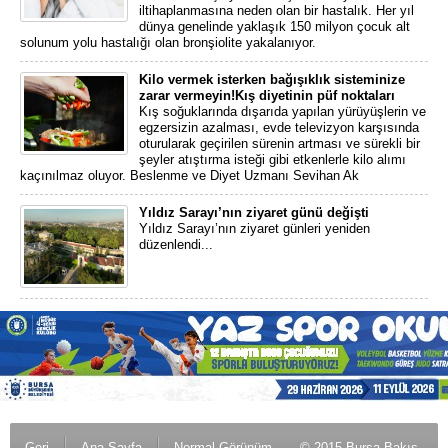
iltihaplanmasına neden olan bir hastalık. Her yıl
dünya genelinde yaklaşık 150 milyon çocuk alt
solunum yolu hastalığı olan bronşiolite yakalanıyor.
Kilo vermek isterken bağışıklık sisteminize
zarar vermeyin!Kış diyetinin püf noktaları
Kış soğuklarında dışarıda yapılan yürüyüşlerin ve
egzersizin azalması, evde televizyon karşısında
oturularak geçirilen sürenin artması ve sürekli bir
şeyler atıştırma isteği gibi etkenlerle kilo alımı
kaçınılmaz oluyor. Beslenme ve Diyet Uzmanı Sevihan Ak
Yıldız Sarayı’nın ziyaret günü değişti
Yıldız Sarayı’nın ziyaret günleri yeniden
düzenlendi...
Geri
Ana Sayfa
Normal Görünüm
© 2015 Bursa Bakış