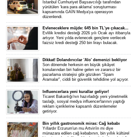
İstanbul Cumhuriyet Başsavcılığı tarafından
yürütülen ‘kara para aklama' soruşturması
kapsamında GAİN Medya'ya operasyon
düzenlendi.
Evleneceklere müjde: 645 bin TL'ye çıkacak...
Evlilik kredisi desteği 2026 yılı Ocak ayı itibarıyla
artıyor. Yeni yılda evlenecek gençlere verilecek
faizsiz kredi desteği 250 bin lirayı bulacak.
Dikkat! Dolandırıcılar 'Alo' demenizi bekliyor
Son dönemde herkesin en büyük şikâyet
konularından biri haline gelen ve zararsız bir
pazarlama stratejisi gibi gözüken "Spam
Aramalar", ciddi bir güvenlik tehdidine yol açıyor.
Influencerlara yeni kurallar geliyor!
Ticaret Bakanlığı'nın hazırladığı yeni yönetmelik
taslağı, sosyal medya influencer'larının yaptığı
reklam içeriklerine kapsamlı düzenlemeler
getiriyor.
Bin yıllık gastronomik miras: Cağ kebabı
Yıllardır Erzurum'un mu Artvin'in mi diye
münazara edilen cağ kebabının, bin yıllık kültürel