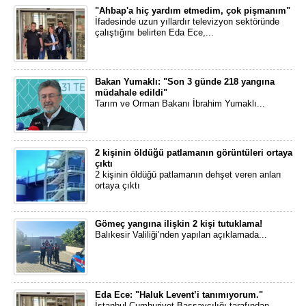
"Ahbap'a hiç yardım etmedim, çok pişmanım"
İfadesinde uzun yıllardır televizyon sektöründe
çalıştığını belirten Eda Ece,...
Bakan Yumaklı: "Son 3 günde 218 yangına
müdahale edildi"
Tarım ve Orman Bakanı İbrahim Yumaklı...
2 kişinin öldüğü patlamanın görüntüleri ortaya
çıktı
2 kişinin öldüğü patlamanın dehşet veren anları
ortaya çıktı
Gömeç yangına ilişkin 2 kişi tutuklama!
Balıkesir Valiliği’nden yapılan açıklamada...
Eda Ece: "Haluk Levent’i tanımıyorum."
İstanbul Cumhuriyet Başsavcılığı tarafından