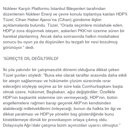
Nükleer Karşıtı Platformu İstanbul Bileşenleri tarafından
düzenlenen Nükleer Enerji ve çevre konulu toplantıya katılan HDP'li
Tüzel, Cihan Haber Ajansı'na (Cihan) gündeme ilişkin
açıklamalarda bulundu. Tüzel, "Orada seçimlere müdahale eden,
HDP'yi zora düşürmek isteyen, askerleri PKK'nin üzerine süren bir
harekat planlanmış. Ancak daha sonrasında halkın müdahalesi
sonucu bu oyun ya da düşünülen bu tezgah bir nevi bozulmuş
görünüyor." dedi.
'SÜREÇTE DİL DEĞİLTİRİLDİ'
İki yıla yakındır bir çatışmasızlık dönemi olduğuna dikkat çeken
Tüzel şunları söyledi: "Buna eke olarak taraflar arasında daha etkili
bir ateşin sağlanması ve hükümetin çözüm sürecinde ısrar
edeceğini söyleyip seçime az bir süre kala Cumhurbaşkanı başta
olmak üzere, hükümet, Başbakan, ağız değiştirdiler. Özellikle
HDP'nin başkanlık sistemine izin vermeyeceği, HDP'nin, bütün
engellemelere rağmen barajı geçerek AKP'nin kendisinden
alabileceği milletvekillerini önleyeceği, bunun da halkta bir ilgi ve
dikkat yaratması ve HDP'ye yönelim baş gösterdiğinde bunu
kösteklemeye dönük bir provokasyon ortaya çıkmış oldu.
Dolayısıyla Ağrı'daki çatışma bizim açımızdan uyarıcı olmuştur."