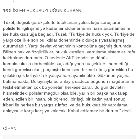
'POLİSLER HUKUSUZLUĞUN KURBANI'
Tüzel, değişik gerekçelerle tutuklanan yolsuzluğu soruşturan
polislerle ilgili şimdiye kadar bir iddianamenin hazırlanamamasını
ise hukuksuzluğa bağladı. Tüzel, "Türkiye'de hukuk yok. Türkiye'de
yargı özellikle son bu iktidar döneminde oldukça siyasallaşmış
durumdadır. Yargı devlet yönetiminin kontrolüne geçmiş durumda.
Bilinen hak ve özgürlükler, hukuk kuralları, yargılama sistemleri rafa
kaldırılmış durumda. O nedenle AKP kendisine dönük
komploculukla darbecilikle suçladığı yada bu şekilde itham ettiği
kendi görevlisi olan, geçmişte kendisine hizmet etmiş görevlileri bu
şekilde çok kolaylıkla kıyasıya harcayabilmekte. Gözünün yaşına
bakmamakta. Dolayısıyla bu anlayış sadece bugünün mağdurlarını
teşkil etmekten çok bu yönetim herkese zarar. Bu gün devletin
hizmetindeki polisler mağdur olsa bile, yarın bir başka hak talep
eden, ezilen bir insan, bir öğrenci, bir işçi, bir kadın yani sonuç
itibari ile herkes bu yargısız infaz, ya da hukuksuz bir yargılama
anlayışı le karşı karşıya kalacak. Kabul edilemez bir durum." dedi.
CİHAN