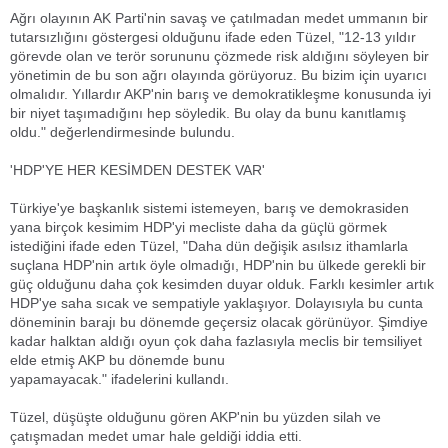
Ağrı olayının AK Parti'nin savaş ve çatılmadan medet ummanın bir
tutarsızlığını göstergesi olduğunu ifade eden Tüzel, "12-13 yıldır
görevde olan ve terör sorununu çözmede risk aldığını söyleyen bir
yönetimin de bu son ağrı olayında görüyoruz. Bu bizim için uyarıcı
olmalıdır. Yıllardır AKP'nin barış ve demokratikleşme konusunda iyi
bir niyet taşımadığını hep söyledik. Bu olay da bunu kanıtlamış
oldu." değerlendirmesinde bulundu.
'HDP'YE HER KESİMDEN DESTEK VAR'
Türkiye'ye başkanlık sistemi istemeyen, barış ve demokrasiden
yana birçok kesimim HDP'yi mecliste daha da güçlü görmek
istediğini ifade eden Tüzel, "Daha dün değişik asılsız ithamlarla
suçlana HDP'nin artık öyle olmadığı, HDP'nin bu ülkede gerekli bir
güç olduğunu daha çok kesimden duyar olduk. Farklı kesimler artık
HDP'ye saha sıcak ve sempatiyle yaklaşıyor. Dolayısıyla bu cunta
döneminin barajı bu dönemde geçersiz olacak görünüyor. Şimdiye
kadar halktan aldığı oyun çok daha fazlasıyla meclis bir temsiliyet
elde etmiş AKP bu dönemde bunu
yapamayacak." ifadelerini kullandı.
Tüzel, düşüşte olduğunu gören AKP'nin bu yüzden silah ve
çatışmadan medet umar hale geldiği iddia etti.