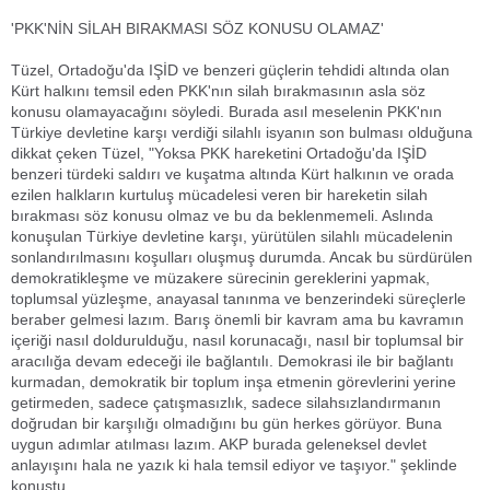
'PKK'NİN SİLAH BIRAKMASI SÖZ KONUSU OLAMAZ'
Tüzel, Ortadoğu'da IŞİD ve benzeri güçlerin tehdidi altında olan
Kürt halkını temsil eden PKK'nın silah bırakmasının asla söz
konusu olamayacağını söyledi. Burada asıl meselenin PKK'nın
Türkiye devletine karşı verdiği silahlı isyanın son bulması olduğuna
dikkat çeken Tüzel, "Yoksa PKK hareketini Ortadoğu'da IŞİD
benzeri türdeki saldırı ve kuşatma altında Kürt halkının ve orada
ezilen halkların kurtuluş mücadelesi veren bir hareketin silah
bırakması söz konusu olmaz ve bu da beklenmemeli. Aslında
konuşulan Türkiye devletine karşı, yürütülen silahlı mücadelenin
sonlandırılmasını koşulları oluşmuş durumda. Ancak bu sürdürülen
demokratikleşme ve müzakere sürecinin gereklerini yapmak,
toplumsal yüzleşme, anayasal tanınma ve benzerindeki süreçlerle
beraber gelmesi lazım. Barış önemli bir kavram ama bu kavramın
içeriği nasıl doldurulduğu, nasıl korunacağı, nasıl bir toplumsal bir
aracılığa devam edeceği ile bağlantılı. Demokrasi ile bir bağlantı
kurmadan, demokratik bir toplum inşa etmenin görevlerini yerine
getirmeden, sadece çatışmasızlık, sadece silahsızlandırmanın
doğrudan bir karşılığı olmadığını bu gün herkes görüyor. Buna
uygun adımlar atılması lazım. AKP burada geleneksel devlet
anlayışını hala ne yazık ki hala temsil ediyor ve taşıyor." şeklinde
konuştu.