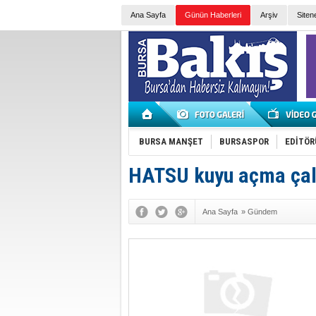
Ana Sayfa
Günün Haberleri
Arşiv
Siten
BURSA MANŞET
BURSASPOR
EDİTÖR
HATSU kuyu açma çalı
Ana Sayfa
»
Gündem