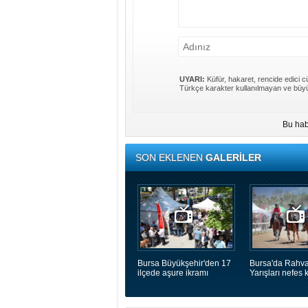
UYARI:
Küfür, hakaret, rencide edici cü
Türkçe karakter kullanılmayan ve büyü
Bu hab
SON EKLENEN
GALERİLER
Bursa Büyükşehir'den 17
Bursa'da Rahva
ilçede aşure ikramı
Yarışları nefes k