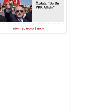
Özdağ: “Bu Bir
PKK Affıdır”
|
|
DÜN
BU HAFTA
BU AY