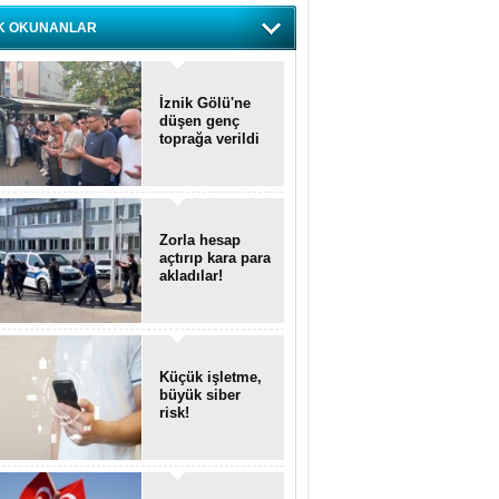
K OKUNANLAR
İznik Gölü'ne
düşen genç
toprağa verildi
Zorla hesap
açtırıp kara para
akladılar!
Küçük işletme,
büyük siber
risk!