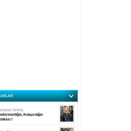
ZARLAR
amazan Sevinç
nformistliğin, Kolaycılığın
hikası !