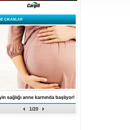
NE ÇIKANLAR
in sağlığı anne karnında başlıyor!
Küçük işletme, büyük 
1/20