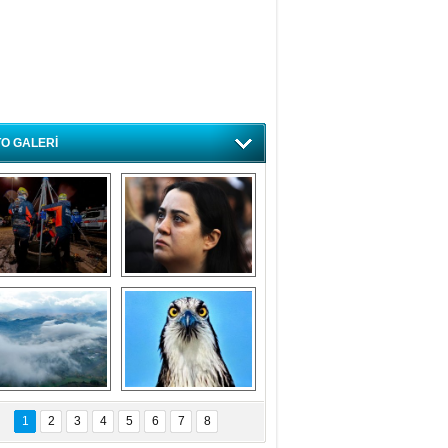
O GALERİ
ursa'da deprem 
Özlem ve minnetle 
atbikatı gerçeğini 
anıyoruz
aratmadı
Bursa'dan 
Balık Kartalı 
büyüleyen 
Bursa’da 
1
2
3
4
5
6
7
8
fotoğraflar
görüntülendi