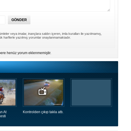
mleler veya imalar, inançlara saldırı içeren, imla kuralları ile yazılmamış,
k harflerle yazılmış yorumlar onaylanmamaktadır.
ere henüz yorum eklenmemiştir.
n At
Kontrolden çıkıp takla attı.
esti