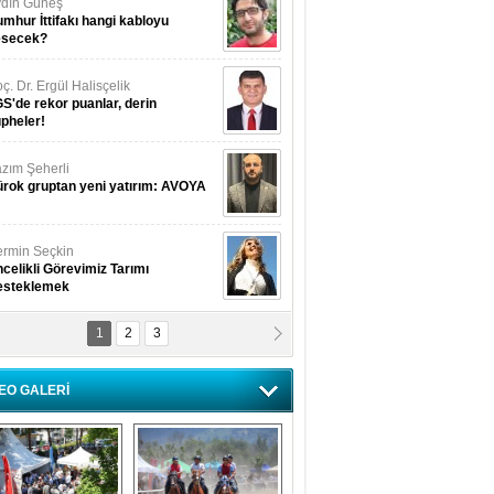
dın Güneş
mhur İttifakı hangi kabloyu
esecek?
ç. Dr. Ergül Halisçelik
S'de rekor puanlar, derin
pheler!
zım Şeherli
rok gruptan yeni yatırım: AVOYA
rmin Seçkin
celikli Görevimiz Tarımı
esteklemek
1
2
3
USUF BEREKET
kkat! Havalar ısınıyor!
EO GALERİ
lüfer Menekli Buzcular
z Hiç Kelebeklerin Sesini
uydunuz Mu?