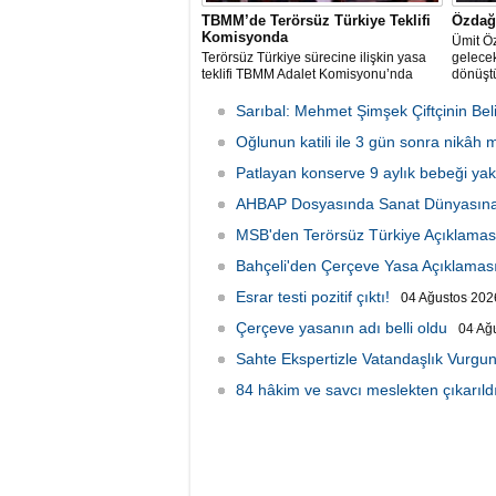
TBMM’de Terörsüz Türkiye Teklifi
Özdağ:
Komisyonda
Ümit Ö
Terörsüz Türkiye sürecine ilişkin yasa
gelecek
teklifi TBMM Adalet Komisyonu’nda
dönüştü
Sarıbal: Mehmet Şimşek Çiftçinin Beli
Oğlunun katili ile 3 gün sonra nikâh
Patlayan konserve 9 aylık bebeği yakt
AHBAP Dosyasında Sanat Dünyasına
MSB'den Terörsüz Türkiye Açıklamas
Bahçeli'den Çerçeve Yasa Açıklamas
Esrar testi pozitif çıktı!
04 Ağustos 2026
Çerçeve yasanın adı belli oldu
04 Ağ
Sahte Ekspertizle Vatandaşlık Vurgun
84 hâkim ve savcı meslekten çıkarıld