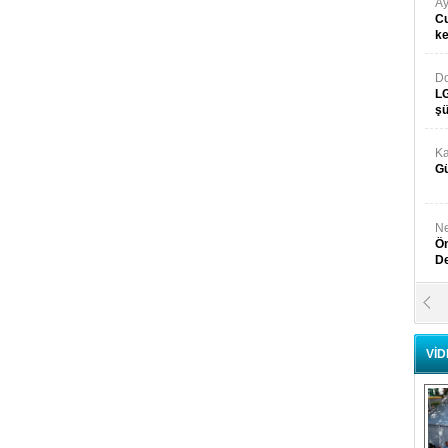
Ay
Cu
k
Do
LG
şü
Ka
Gü
Ne
Ön
D
Y
Di
VİD
Ni
Si
D