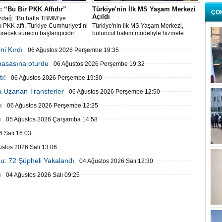
 “Bu Bir PKK Affıdır”
Türkiye'nin İlk MS Yaşam Merkezi
ÇO
Açıldı
zdağ: “Bu hafta TBMM’ye
 PKK affı, Türkiye Cumhuriyeti’ni
Türkiye'nin ilk MS Yaşam Merkezi,
recek sürecin başlangıcıdır”
bütüncül bakım modeliyle hizmete
başladı
ni Kırdı
06 Ağustos 2026 Perşembe 19:35
 masasına oturdu
06 Ağustos 2026 Perşembe 19:32
ı!
06 Ağustos 2026 Perşembe 19:30
 Uzanan Transferler
06 Ağustos 2026 Perşembe 12:50
ı
06 Ağustos 2026 Perşembe 12:25
ı
05 Ağustos 2026 Çarşamba 14:58
 Salı 16:03
ustos 2026 Salı 13:06
u: 72 Şüpheli Yakalandı
04 Ağustos 2026 Salı 12:30
ı
04 Ağustos 2026 Salı 09:25