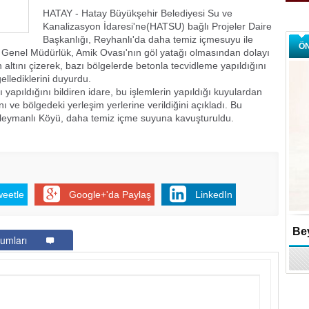
HATAY - Hatay Büyükşehir Belediyesi Su ve
Kanalizasyon İdaresi'ne(HATSU) bağlı Projeler Daire
Başkanlığı, Reyhanlı'da daha temiz içmesuyu ile
Ö
. Genel Müdürlük, Amik Ovası'nın göl yatağı olmasından dolayı
altını çizerek, bazı bölgelerde betonla tecvidleme yapıldığını
ellediklerini duyurdu.
yapıldığını bildiren idare, bu işlemlerin yapıldığı kuyulardan
ı ve bölgedeki yerleşim yerlerine verildiğini açıkladı. Bu
leymanlı Köyü, daha temiz içme suyuna kavuşturuldu.
weetle
Google+'da Paylaş
LinkedIn
Bey
umları