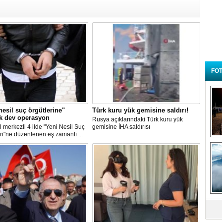
FOT
nesil suç örgütlerine"
Türk kuru yük gemisine saldırı!
k dev operasyon
Rusya açıklarındaki Türk kuru yük
l merkezli 4 ilde "Yeni Nesil Suç
gemisine İHA saldırısı
ri"ne düzenlenen eş zamanlı ...
B
t