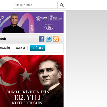
landı
AGAZİN
YAŞAM
DİĞER »