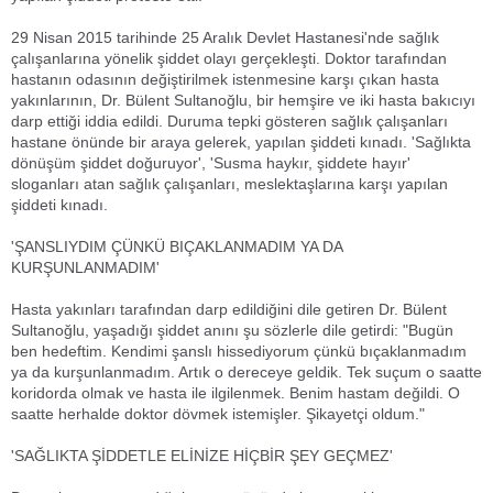
29 Nisan 2015 tarihinde 25 Aralık Devlet Hastanesi'nde sağlık
çalışanlarına yönelik şiddet olayı gerçekleşti. Doktor tarafından
hastanın odasının değiştirilmek istenmesine karşı çıkan hasta
yakınlarının, Dr. Bülent Sultanoğlu, bir hemşire ve iki hasta bakıcıyı
darp ettiği iddia edildi. Duruma tepki gösteren sağlık çalışanları
hastane önünde bir araya gelerek, yapılan şiddeti kınadı. 'Sağlıkta
dönüşüm şiddet doğuruyor', 'Susma haykır, şiddete hayır'
sloganları atan sağlık çalışanları, meslektaşlarına karşı yapılan
şiddeti kınadı.
'ŞANSLIYDIM ÇÜNKÜ BIÇAKLANMADIM YA DA
KURŞUNLANMADIM'
Hasta yakınları tarafından darp edildiğini dile getiren Dr. Bülent
Sultanoğlu, yaşadığı şiddet anını şu sözlerle dile getirdi: "Bugün
ben hedeftim. Kendimi şanslı hissediyorum çünkü bıçaklanmadım
ya da kurşunlanmadım. Artık o dereceye geldik. Tek suçum o saatte
koridorda olmak ve hasta ile ilgilenmek. Benim hastam değildi. O
saatte herhalde doktor dövmek istemişler. Şikayetçi oldum."
'SAĞLIKTA ŞİDDETLE ELİNİZE HİÇBİR ŞEY GEÇMEZ'