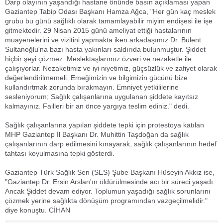
Darp olayının yaşandığı hastane önünde basın açıklaması yapan
Gaziantep Tabip Odası Başkanı Hamza Ağca, "Her gün kaç meslek
grubu bu günü sağlıklı olarak tamamlayabilir miyim endişesi ile işe
gitmektedir. 29 Nisan 2015 günü ameliyat ettiği hastalarının
muayenelerini ve vizitini yapmakta iken arkadaşımız Dr. Bülent
Sultanoğlu'na bazı hasta yakınları saldırıda bulunmuştur. Şiddet
hiçbir şeyi çözmez. Meslektaşlarımız özveri ve nezaketle ile
çalışıyorlar. Nezaketimiz ve iyi niyetimiz, güçsüzlük ve zafiyet olarak
değerlendirilmemeli. Emeğimizin ve bilgimizin gücünü bize
kullandırtmak zorunda bırakmayın. Emniyet yetkililerine
sesleniyorum; Sağlık çalışanlarına uygulanan şiddete kayıtsız
kalmayınız. Failleri bir an önce yargıya teslim ediniz." dedi.
Sağlık çalışanlarına yapılan şiddete tepki için protestoya katılan
MHP Gaziantep İl Başkanı Dr. Muhittin Taşdoğan da sağlık
çalışanlarının darp edilmesini kınayarak, sağlık çalışanlarının hedef
tahtası koyulmasına tepki gösterdi.
Gaziantep Türk Sağlık Sen (SES) Şube Başkanı Hüseyin Akkız ise,
"Gaziantep Dr. Ersin Arslan'ın öldürülmesinde acı bir süreci yaşadı.
Ancak Şiddet devam ediyor. Toplumun yaşadığı sağlık sorunlarını
çözmek yerine sağlıkta dönüşüm programından vazgeçilmelidir."
diye konuştu. CİHAN