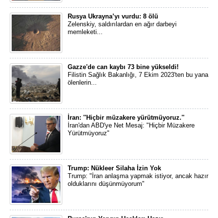
Rusya Ukrayna’yı vurdu: 8 ölü
Zelenskiy, saldırılardan en ağır darbeyi
memleketi...
Gazze'de can kaybı 73 bine yükseldi!
Filistin Sağlık Bakanlığı, 7 Ekim 2023'ten bu yana
ölenlerin...
İran: ''Hiçbir müzakere yürütmüyoruz.''
İran'dan ABD'ye Net Mesaj: "Hiçbir Müzakere
Yürütmüyoruz"
Trump: Nükleer Silaha İzin Yok
Trump: "İran anlaşma yapmak istiyor, ancak hazır
olduklarını düşünmüyorum"