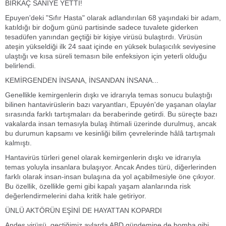
BİRKAÇ SANİYE YETTİ!
Epuyen'deki "Sıfır Hasta" olarak adlandırılan 68 yaşındaki bir adam,
katıldığı bir doğum günü partisinde sadece tuvalete giderken
tesadüfen yanından geçtiği bir kişiye virüsü bulaştırdı. Virüsün
ateşin yükseldiği ilk 24 saat içinde en yüksek bulaşıcılık seviyesine
ulaştığı ve kısa süreli temasın bile enfeksiyon için yeterli olduğu
belirlendi.
KEMİRGENDEN İNSANA, İNSANDAN İNSANA...
Genellikle kemirgenlerin dışkı ve idrarıyla temas sonucu bulaştığı
bilinen hantavirüslerin bazı varyantları, Epuyén'de yaşanan olaylar
sırasında farklı tartışmaları da beraberinde getirdi. Bu süreçte bazı
vakalarda insan temasıyla bulaş ihtimali üzerinde durulmuş, ancak
bu durumun kapsamı ve kesinliği bilim çevrelerinde hâlâ tartışmalı
kalmıştı.
Hantavirüs türleri genel olarak kemirgenlerin dışkı ve idrarıyla
temas yoluyla insanlara bulaşıyor. Ancak Andes türü, diğerlerinden
farklı olarak insan-insan bulaşına da yol açabilmesiyle öne çıkıyor.
Bu özellik, özellikle gemi gibi kapalı yaşam alanlarında risk
değerlendirmelerini daha kritik hale getiriyor.
ÜNLÜ AKTÖRÜN EŞİNİ DE HAYATTAN KOPARDI
Andes virüsü, geçtiğimiz aylarda ABD gündemine de bomba gibi