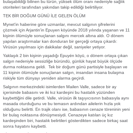
bulaşabildiği bilinen bu türün, yüksek ölüm oranı nedeniyle sağlık
otoriteleri tarafından yakından takip edildiği belirtiliyor.
TEK BİR DOĞUM GÜNÜ İLE GELEN ÖLÜM
Mynet'in haberine göre uzmanlar, mevcut salgının şifrelerini
çözmek için Arjantin'in Epuyen köyünde 2018 yılında yaşanan ve 11
kişinin ölümüyle sonuçlanan salgını mercek altına aldı. O dönem
yapılan araştırmalar kan donduran bir gerçeği ortaya çıkardı:
Virüsün yayılması için dakikalar değil, saniyeler yetiyor.
Yaklaşık 2 bin kişinin yaşadığı Epuyén köyü, o dönem ortaya çıkan
salgın nedeniyle sessizliğe büründü, günlük hayat büyük ölçüde
durma noktasına geldi. Tek bir doğum günü partisiyle başlayan ve
11 kişinin ölümüyle sonuçlanan salgın, insandan insana bulaşma
riskiyle tüm dünyayı yeniden alarma geçirdi.
Salgının merkezindeki isimlerden Mailen Valle, sadece bir ay
içerisinde babasını ve iki kız kardeşini bu hastalık yüzünden
kaybettiğini dile getirdi. Valle, virüsün ilk taşıyıcısının babasıyla aynı
masada oturduğunu ve bu temasın ardından ailelerin hızla yok
olduğunu belirtti. En trajik olanı ise, babasının cenaze töreninin yeni
bir bulaş noktasına dönüşmesiydi. Cenazeye katılan üç kız
kardeşinden biri, hastalık belirtileri gösterdikten sadece birkaç saat
sonra hayatını kaybetti.