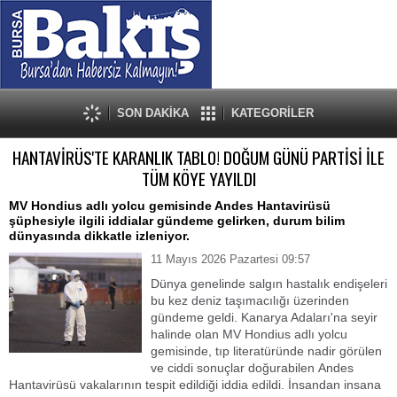
SON DAKİKA
KATEGORİLER
HANTAVİRÜS'TE KARANLIK TABLO! DOĞUM GÜNÜ PARTİSİ İLE
TÜM KÖYE YAYILDI
MV Hondius adlı yolcu gemisinde Andes Hantavirüsü
şüphesiyle ilgili iddialar gündeme gelirken, durum bilim
dünyasında dikkatle izleniyor.
11 Mayıs 2026 Pazartesi 09:57
Dünya genelinde salgın hastalık endişeleri
bu kez deniz taşımacılığı üzerinden
gündeme geldi. Kanarya Adaları'na seyir
halinde olan MV Hondius adlı yolcu
gemisinde, tıp literatüründe nadir görülen
ve ciddi sonuçlar doğurabilen Andes
Hantavirüsü vakalarının tespit edildiği iddia edildi. İnsandan insana