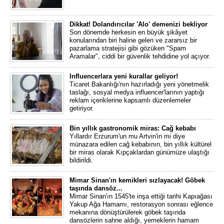
Dikkat! Dolandırıcılar 'Alo' demenizi bekliyor
Son dönemde herkesin en büyük şikâyet
konularından biri haline gelen ve zararsız bir
pazarlama stratejisi gibi gözüken "Spam
Aramalar", ciddi bir güvenlik tehdidine yol açıyor.
Influencerlara yeni kurallar geliyor!
Ticaret Bakanlığı'nın hazırladığı yeni yönetmelik
taslağı, sosyal medya influencer'larının yaptığı
reklam içeriklerine kapsamlı düzenlemeler
getiriyor.
Bin yıllık gastronomik miras: Cağ kebabı
Yıllardır Erzurum'un mu Artvin'in mi diye
münazara edilen cağ kebabının, bin yıllık kültürel
bir miras olarak Kıpçaklardan günümüze ulaştığı
bildirildi.
Mimar Sinan'ın kemikleri sızlayacak! Göbek
taşında dansöz...
Mimar Sinan'ın 1545'te inşa ettiği tarihi Kapıağası
Yakup Ağa Hamamı, restorasyon sonrası eğlence
mekanına dönüştürülerek göbek taşında
dansözlerin sahne aldığı, yemeklerin hamam