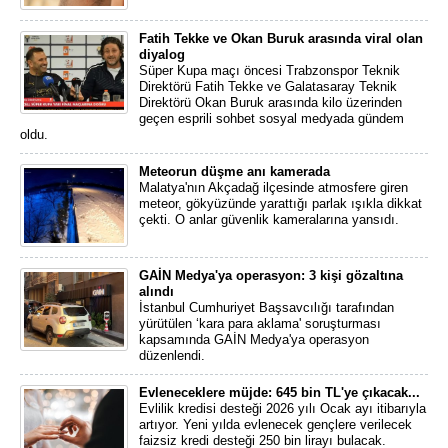
Fatih Tekke ve Okan Buruk arasında viral olan
diyalog
Süper Kupa maçı öncesi Trabzonspor Teknik
Direktörü Fatih Tekke ve Galatasaray Teknik
Direktörü Okan Buruk arasında kilo üzerinden
geçen esprili sohbet sosyal medyada gündem
oldu.
Meteorun düşme anı kamerada
Malatya'nın Akçadağ ilçesinde atmosfere giren
meteor, gökyüzünde yarattığı parlak ışıkla dikkat
çekti. O anlar güvenlik kameralarına yansıdı.
GAİN Medya'ya operasyon: 3 kişi gözaltına
alındı
İstanbul Cumhuriyet Başsavcılığı tarafından
yürütülen ‘kara para aklama' soruşturması
kapsamında GAİN Medya'ya operasyon
düzenlendi.
Evleneceklere müjde: 645 bin TL'ye çıkacak...
Evlilik kredisi desteği 2026 yılı Ocak ayı itibarıyla
artıyor. Yeni yılda evlenecek gençlere verilecek
faizsiz kredi desteği 250 bin lirayı bulacak.