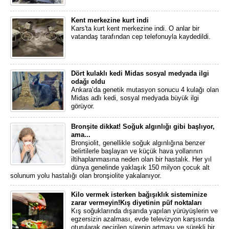
Kent merkezine kurt indi
Kars'ta kurt kent merkezine indi. O anlar bir
vatandaş tarafından cep telefonuyla kaydedildi.
Dört kulaklı kedi Midas sosyal medyada ilgi
odağı oldu
Ankara’da genetik mutasyon sonucu 4 kulağı olan
Midas adlı kedi, sosyal medyada büyük ilgi
görüyor.
Bronşite dikkat! Soğuk algınlığı gibi başlıyor,
ama...
Bronşiolit, genellikle soğuk algınlığına benzer
belirtilerle başlayan ve küçük hava yollarının
iltihaplanmasına neden olan bir hastalık. Her yıl
dünya genelinde yaklaşık 150 milyon çocuk alt
solunum yolu hastalığı olan bronşiolite yakalanıyor.
Kilo vermek isterken bağışıklık sisteminize
zarar vermeyin!Kış diyetinin püf noktaları
Kış soğuklarında dışarıda yapılan yürüyüşlerin ve
egzersizin azalması, evde televizyon karşısında
oturularak geçirilen sürenin artması ve sürekli bir