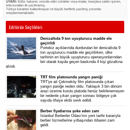
UYARI:
Küfür, hakaret, rencide edici cümleler veya imalar, inançlara saldırı içeren,
imla kuralları ile yazılmamış,
Türkçe karakter kullanılmayan ve büyük harflerle yazılmış yorumlar
onaylanmamaktadır.
Editörün Seçtikleri
Denizaltıda 9 ton uyuşturucu madde ele
geçirildi
Portekiz açıklarında durdurulan bir denizaltıda 9
ton uyuşturucu madde ele geçirilirken, ülke
tarihinin en büyük uyuşturucu operasyonlarından
biri olarak kayda geçen baskında 4 kişi gözaltına
alındı.
TRT film platosunda yangın paniği
TRT'ye ait Çekmeköy film platosunda çıkan
yangın paniğe neden oldu. Yaklaşık 3 bin dönüm
arazi üzerine kurulu platoda henüz belirlenemeyen
bir nedenle çıkan yangın sonrası bölgeye çok
sayıda itfaiye ekibi sevk edildi.
Berber fiyatlarına şoke eden zam
İstanbul Berberler Odası'nın yeni tarife kararıyla
berber hizmetlerine yılbaşından itibaren zam
geldi.