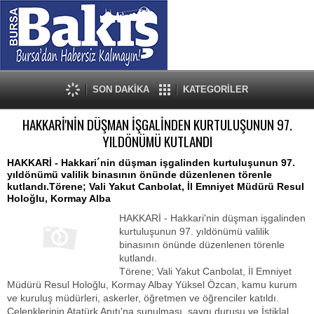
SON DAKİKA
KATEGORİLER
HAKKARİ'NİN DÜŞMAN İŞGALİNDEN KURTULUŞUNUN 97.
YILDÖNÜMÜ KUTLANDI
HAKKARİ - Hakkari´nin düşman işgalinden kurtuluşunun 97.
yıldönümü valilik binasının önünde düzenlenen törenle
kutlandı.Törene; Vali Yakut Canbolat, İl Emniyet Müdürü Resul
Holoğlu, Kormay Alba
HAKKARİ - Hakkari'nin düşman işgalinden
kurtuluşunun 97. yıldönümü valilik
binasının önünde düzenlenen törenle
kutlandı.
Törene; Vali Yakut Canbolat, İl Emniyet
Müdürü Resul Holoğlu, Kormay Albay Yüksel Özcan, kamu kurum
ve kuruluş müdürleri, askerler, öğretmen ve öğrenciler katıldı.
Çelenklerinin Atatürk Anıtı'na sunulması, saygı duruşu ve İstiklal