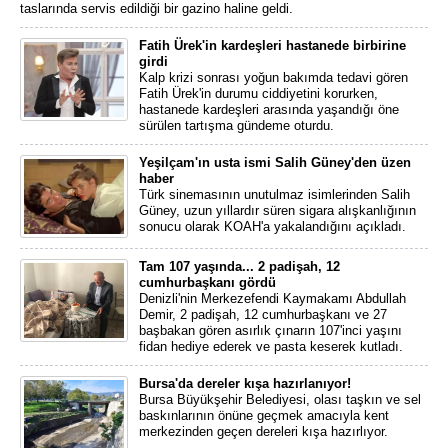
taslarında servis edildiği bir gazino haline geldi.
Fatih Ürek'in kardeşleri hastanede birbirine
girdi
Kalp krizi sonrası yoğun bakımda tedavi gören
Fatih Ürek'in durumu ciddiyetini korurken,
hastanede kardeşleri arasında yaşandığı öne
sürülen tartışma gündeme oturdu.
Yeşilçam'ın usta ismi Salih Güney'den üzen
haber
Türk sinemasının unutulmaz isimlerinden Salih
Güney, uzun yıllardır süren sigara alışkanlığının
sonucu olarak KOAH'a yakalandığını açıkladı.
Tam 107 yaşında... 2 padişah, 12
cumhurbaşkanı gördü
Denizli'nin Merkezefendi Kaymakamı Abdullah
Demir, 2 padişah, 12 cumhurbaşkanı ve 27
başbakan gören asırlık çınarın 107'inci yaşını
fidan hediye ederek ve pasta keserek kutladı.
Bursa'da dereler kışa hazırlanıyor!
Bursa Büyükşehir Belediyesi, olası taşkın ve sel
baskınlarının önüne geçmek amacıyla kent
merkezinden geçen dereleri kışa hazırlıyor.