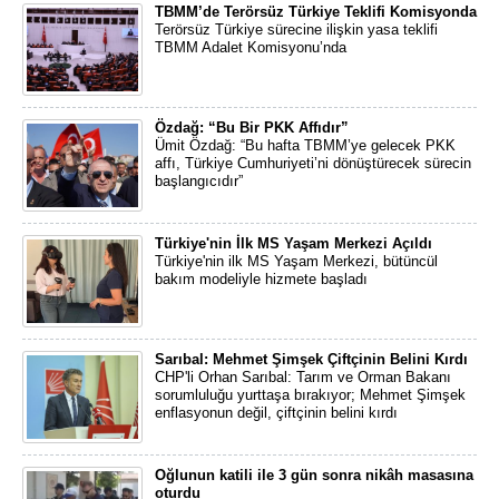
TBMM’de Terörsüz Türkiye Teklifi Komisyonda
Terörsüz Türkiye sürecine ilişkin yasa teklifi
TBMM Adalet Komisyonu’nda
Özdağ: “Bu Bir PKK Affıdır”
Ümit Özdağ: “Bu hafta TBMM’ye gelecek PKK
affı, Türkiye Cumhuriyeti’ni dönüştürecek sürecin
başlangıcıdır”
Türkiye'nin İlk MS Yaşam Merkezi Açıldı
Türkiye'nin ilk MS Yaşam Merkezi, bütüncül
bakım modeliyle hizmete başladı
Sarıbal: Mehmet Şimşek Çiftçinin Belini Kırdı
CHP'li Orhan Sarıbal: Tarım ve Orman Bakanı
sorumluluğu yurttaşa bırakıyor; Mehmet Şimşek
enflasyonun değil, çiftçinin belini kırdı
Oğlunun katili ile 3 gün sonra nikâh masasına
oturdu