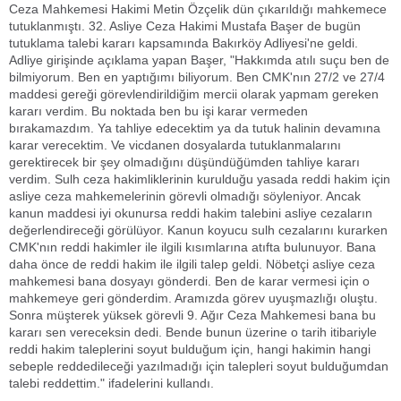
Ceza Mahkemesi Hakimi Metin Özçelik dün çıkarıldığı mahkemece
tutuklanmıştı. 32. Asliye Ceza Hakimi Mustafa Başer de bugün
tutuklama talebi kararı kapsamında Bakırköy Adliyesi'ne geldi.
Adliye girişinde açıklama yapan Başer, "Hakkımda atılı suçu ben de
bilmiyorum. Ben en yaptığımı biliyorum. Ben CMK'nın 27/2 ve 27/4
maddesi gereği görevlendirildiğim mercii olarak yapmam gereken
kararı verdim. Bu noktada ben bu işi karar vermeden
bırakamazdım. Ya tahliye edecektim ya da tutuk halinin devamına
karar verecektim. Ve vicdanen dosyalarda tutuklanmalarını
gerektirecek bir şey olmadığını düşündüğümden tahliye kararı
verdim. Sulh ceza hakimliklerinin kurulduğu yasada reddi hakim için
asliye ceza mahkemelerinin görevli olmadığı söyleniyor. Ancak
kanun maddesi iyi okunursa reddi hakim talebini asliye cezaların
değerlendireceği görülüyor. Kanun koyucu sulh cezalarını kurarken
CMK'nın reddi hakimler ile ilgili kısımlarına atıfta bulunuyor. Bana
daha önce de reddi hakim ile ilgili talep geldi. Nöbetçi asliye ceza
mahkemesi bana dosyayı gönderdi. Ben de karar vermesi için o
mahkemeye geri gönderdim. Aramızda görev uyuşmazlığı oluştu.
Sonra müşterek yüksek görevli 9. Ağır Ceza Mahkemesi bana bu
kararı sen vereceksin dedi. Bende bunun üzerine o tarih itibariyle
reddi hakim taleplerini soyut bulduğum için, hangi hakimin hangi
sebeple reddedileceği yazılmadığı için talepleri soyut bulduğumdan
talebi reddettim." ifadelerini kullandı.