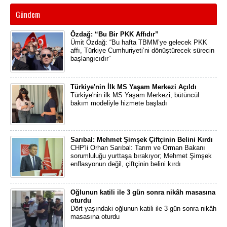
Gündem
Özdağ: “Bu Bir PKK Affıdır”
Ümit Özdağ: “Bu hafta TBMM’ye gelecek PKK
affı, Türkiye Cumhuriyeti’ni dönüştürecek sürecin
başlangıcıdır”
Türkiye'nin İlk MS Yaşam Merkezi Açıldı
Türkiye'nin ilk MS Yaşam Merkezi, bütüncül
bakım modeliyle hizmete başladı
Sarıbal: Mehmet Şimşek Çiftçinin Belini Kırdı
CHP'li Orhan Sarıbal: Tarım ve Orman Bakanı
sorumluluğu yurttaşa bırakıyor; Mehmet Şimşek
enflasyonun değil, çiftçinin belini kırdı
Oğlunun katili ile 3 gün sonra nikâh masasına
oturdu
Dört yaşındaki oğlunun katili ile 3 gün sonra nikâh
masasına oturdu