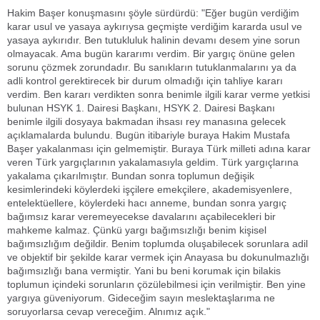
Hakim Başer konuşmasını şöyle sürdürdü: "Eğer bugün verdiğim
karar usul ve yasaya aykırıysa geçmişte verdiğim kararda usul ve
yasaya aykırıdır. Ben tutukluluk halinin devamı desem yine sorun
olmayacak. Ama bugün kararımı verdim. Bir yargıç önüne gelen
sorunu çözmek zorundadır. Bu sanıkların tutuklanmalarını ya da
adli kontrol gerektirecek bir durum olmadığı için tahliye kararı
verdim. Ben kararı verdikten sonra benimle ilgili karar verme yetkisi
bulunan HSYK 1. Dairesi Başkanı, HSYK 2. Dairesi Başkanı
benimle ilgili dosyaya bakmadan ihsası rey manasına gelecek
açıklamalarda bulundu. Bugün itibariyle buraya Hakim Mustafa
Başer yakalanması için gelmemiştir. Buraya Türk milleti adına karar
veren Türk yargıçlarının yakalamasıyla geldim. Türk yargıçlarına
yakalama çıkarılmıştır. Bundan sonra toplumun değişik
kesimlerindeki köylerdeki işçilere emekçilere, akademisyenlere,
entelektüellere, köylerdeki hacı anneme, bundan sonra yargıç
bağımsız karar veremeyecekse davalarını açabilecekleri bir
mahkeme kalmaz. Çünkü yargı bağımsızlığı benim kişisel
bağımsızlığım değildir. Benim toplumda oluşabilecek sorunlara adil
ve objektif bir şekilde karar vermek için Anayasa bu dokunulmazlığı
bağımsızlığı bana vermiştir. Yani bu beni korumak için bilakis
toplumun içindeki sorunların çözülebilmesi için verilmiştir. Ben yine
yargıya güveniyorum. Gideceğim sayın meslektaşlarıma ne
soruyorlarsa cevap vereceğim. Alnımız açık."