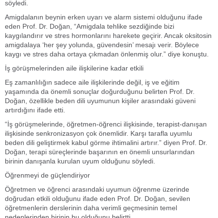
söyledi.
Amigdalanın beynin erken uyarı ve alarm sistemi olduğunu ifade
eden Prof. Dr. Doğan, “Amigdala tehlike sezdiğinde bizi
kaygılandırır ve stres hormonlarını harekete geçirir. Ancak oksitosin
amigdalaya ‘her şey yolunda, güvendesin’ mesajı verir. Böylece
kaygı ve stres daha ortaya çıkmadan önlenmiş olur.” diye konuştu.
İş görüşmelerinden aile ilişkilerine kadar etkili
Eş zamanlılığın sadece aile ilişkilerinde değil, iş ve eğitim
yaşamında da önemli sonuçlar doğurduğunu belirten Prof. Dr.
Doğan, özellikle beden dili uyumunun kişiler arasındaki güveni
artırdığını ifade etti.
“İş görüşmelerinde, öğretmen-öğrenci ilişkisinde, terapist-danışan
ilişkisinde senkronizasyon çok önemlidir. Karşı tarafla uyumlu
beden dili geliştirmek kabul görme ihtimalini artırır.” diyen Prof. Dr.
Doğan, terapi süreçlerinde başarının en önemli unsurlarından
birinin danışanla kurulan uyum olduğunu söyledi.
Öğrenmeyi de güçlendiriyor
Öğretmen ve öğrenci arasındaki uyumun öğrenme üzerinde
doğrudan etkili olduğunu ifade eden Prof. Dr. Doğan, sevilen
öğretmenlerin derslerinin daha verimli geçmesinin temel
nedenlerinden birinin bu olduğunu belirtti.