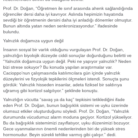
Prof. Dr. Doğan, “Öğretmen ile sınıf arasında ahenk sağlandığında
öğrenciler dersi daha iyi kavrıyor. Aslında hepimizin hayatında
sevdiği bir öğretmenin dersini daha iyi anladığı dönemler olmuştur.
Bunun altında yatan neden senkronizasyondur.” ifadesinde
bulundu.
Yalnızlık doğamıza uygun değil
İnsanın sosyal bir varlık olduğunu vurgulayan Prof. Dr. Doğan,
yalnızlığın biyolojik düzeyde ciddi sonuçlar doğurduğunu belirtti ve
“Yalnızlık doğamıza uygun değil. Peki ne yapıyor yalnızlık? Neden
bizi strese sokuyor? Bu konuda yapılan araştırmalar var.
Cacioppo’nun çalışmasında katılımcılara gün içinde yalnızlık
düzeylerini ve fizyolojik tepkilerini ölçmeleri istendi. Sonuçta şunu
gördük: Yalnızlık hisseden insanlar, adeta fiziksel bir saldırıya
uğramış gibi kortizol salgılıyor.” şeklinde konuştu.
Yalnızlığın vücutta “savaş ya da kaç” tepkisini tetiklediğini ifade
eden Prof. Dr. Doğan, bunun bağışıklık sistemi ve uyku üzerinde
olumsuz etkiler oluşturduğunu söyledi. Prof. Dr. Doğan, “Yalnızlık
durumunda vücudumuz alarm moduna geçiyor. Kortizol yükseliyor.
Bu da bağışıklık sistemimizi zayıflatıyor, uyku düzenimizi bozuyor.
Gece uyanmalarının önemli nedenlerinden biri de yüksek stres
hormonudur. Beyin sürekli tehlike varmış gibi çalışır.” dedi.