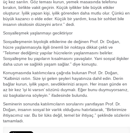
üç kez sarılın. Göz teması kurun, yemek masasında telefonu
bırakın, birlikte vakit geçirin. Küçük iyilikler bile büyük etkiler
oluşturur. İyilik yapan kişi, iyilik görenden daha mutlu olur. Çünkü en
büyük kazancı o elde eder. Küçük bir yardım, kısa bir sohbet bile
insanın oksitosin düzeyini artırır.” dedi.
Sosyalleşmek yaşlanmayı geciktiriyor
Sosyalleşmenin biyolojik etkilerine de değinen Prof. Dr. Doğan,
hücre yaşlanmasıyla ilgili önemli bir noktaya dikkat çekti ve
“Telomer dediğimiz yapılar hücrelerin yaşlanmasını belirler.
Sosyalleşme bu yapıların kısalmasını yavaşlatır. Yani sosyal ilişkiler
daha uzun ve sağlıklı yaşam sağlar.” diye konuştu.
Konuşmasında katılımcılara çağrıda bulunan Prof. Dr. Doğan,
“Kalbinizi ısıtın. Size iyi gelen şeyleri hayatınıza dahil edin. Derin
bağlar kurun, iyilik yapın, sevdiklerinizi arayın. Her insan günde en
az bir kez ‘iyi ki varsın’ sözünü duymalı. Eğer bunu duymuyorsanız,
siz başkalarına söyleyin.” ifadesinde bulundu.
Seminerin sonunda katılımcıların sorularını yanıtlayan Prof. Dr.
Doğan, insanın sosyal bir varlık olduğunu hatırlatarak, “Birbirimize
ihtiyacımız var. Bu bir lüks değil, temel bir ihtiyaç.” şeklinde sözlerini
tamamladı.