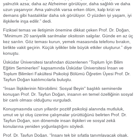
yalnızlık azsa; daha az Alzheimer görülüyor, daha sağlıklı ve daha
uzun yaşanıyor. Ama yalnızlık varsa erken ölüm, kalp krizi ve
demans gibi hastalıklar daha sık görülüyor. O yüzden iyi yaşam, iyi
ilişkilerle inşa edilir.” dedi.
Fiziksel temas ve iletişimin önemine dikkat çeken Prof. Dr. Doğan,
“Minimum 20 saniyelik sarılmalar oksitosin salgılar. Günde en az üç
kez sarılın. Göz teması kurun, yemek masasında telefonu bırakın,
birlikte vakit geçirin. Küçük iyilikler bile büyük etkiler oluşturur.” diye
konuştu.
Üsküdar Üniversitesi tarafından düzenlenen “Toplum İçin Bilim
Eğitim Seminerleri” kapsamında Üsküdar Üniversitesi İnsan ve
Toplum Bilimleri Fakültesi Psikoloji Bölümü Öğretim Üyesi Prof. Dr.
Tayfun Doğan katılımcılarla buluştu.
“İnsan İlişkilerinin Nörobilimi: Sosyal Beyin" başlıklı seminerde
konuşan Prof. Dr. Tayfun Doğan, insanın en temel özelliğinin sosyal
bir canlı olması olduğunu vurguladı.
Konuşmasında uzun yıllardır pozitif psikoloji alanında mutluluk,
umut ve iyi oluş üzerine çalışmalar yürüttüğünü belirten Prof. Dr.
Tayfun Doğan, son dönemde insan ilişkileri ve sosyal zekâ
konularına yeniden yoğunlaştığını söyledi.
Prof. Dr. Tayfun Doğan, “İnsanı tek bir sıfatla tanımlayacak olsak,