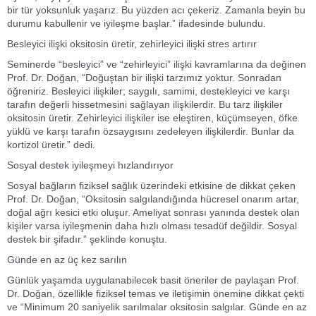
bir tür yoksunluk yaşarız. Bu yüzden acı çekeriz. Zamanla beyin bu
durumu kabullenir ve iyileşme başlar.” ifadesinde bulundu.
Besleyici ilişki oksitosin üretir, zehirleyici ilişki stres artırır
Seminerde “besleyici” ve “zehirleyici” ilişki kavramlarına da değinen
Prof. Dr. Doğan, “Doğuştan bir ilişki tarzımız yoktur. Sonradan
öğreniriz. Besleyici ilişkiler; saygılı, samimi, destekleyici ve karşı
tarafın değerli hissetmesini sağlayan ilişkilerdir. Bu tarz ilişkiler
oksitosin üretir. Zehirleyici ilişkiler ise eleştiren, küçümseyen, öfke
yüklü ve karşı tarafın özsaygısını zedeleyen ilişkilerdir. Bunlar da
kortizol üretir.” dedi.
Sosyal destek iyileşmeyi hızlandırıyor
Sosyal bağların fiziksel sağlık üzerindeki etkisine de dikkat çeken
Prof. Dr. Doğan, “Oksitosin salgılandığında hücresel onarım artar,
doğal ağrı kesici etki oluşur. Ameliyat sonrası yanında destek olan
kişiler varsa iyileşmenin daha hızlı olması tesadüf değildir. Sosyal
destek bir şifadır.” şeklinde konuştu.
Günde en az üç kez sarılın
Günlük yaşamda uygulanabilecek basit öneriler de paylaşan Prof.
Dr. Doğan, özellikle fiziksel temas ve iletişimin önemine dikkat çekti
ve “Minimum 20 saniyelik sarılmalar oksitosin salgılar. Günde en az