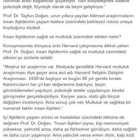
Nöronlar arası bağlantılar güçleniyor. Yani sosyalleşmek sadece
psikolojik değil, fizyolojik olarak da beyni geliştiriyor.”
Prof. Dr. Tayfun Doğan, uzun yıllara yayılan bilimsel araştırmaların
insan ilişkilerinin yaşam kalitesi üzerindeki belirleyici rolünü ortaya
koyduğunu söyledi.
İnsan ilişkilerinin sağlık ve mutluluk üzerindeki etkileri neler?
Konuşmasında dünyaca ünlü Harvard çalışmasına dikkat çeken
Prof. Dr. Doğan, insan ilişkilerinin sağlık ve mutluluk üzerindeki
etkisini şu sözlerle anlattı:
“Meşhur bir araştırma var. Medyada genellikle Harvard mutluluk
araştırması diye geçer ama asıl adı Harvard Yetişkin Gelişimi
Araştırması. 1938’de başlıyor ve bugün 88 yılı geride bıraktı.
Katılımcıların her yıl kan değerlerine bakılıyor, beyin
görüntülemeleri yapılıyor, psikolojik testler uygulanıyor, birebir
görüşmeler gerçekleştiriliyor. Kariyer, para, statü gibi birçok
değişken inceleniyor. Ama sonuç çok net: Mutluluk ve sağlıkta bir
numaralı faktör insan ilişkileri.”
İyi ilişkilerin yaşam süresi ve hastalıklar üzerindeki etkisine de
değinen Prof. Dr. Doğan, “İnsan ilişkileri iyiyse, kişi memnuniyeti
yüksekse, yalnızlık azsa; daha az Alzheimer görülüyor, daha sağlıklı
ve daha uzun yaşanıyor. Ama yalnızlık varsa erken ölüm, kalp krizi