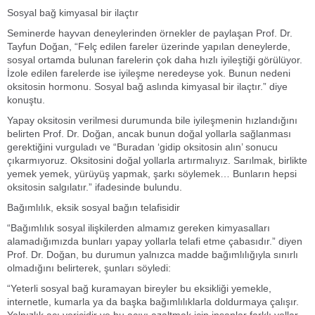
Sosyal bağ kimyasal bir ilaçtır
Seminerde hayvan deneylerinden örnekler de paylaşan Prof. Dr.
Tayfun Doğan, “Felç edilen fareler üzerinde yapılan deneylerde,
sosyal ortamda bulunan farelerin çok daha hızlı iyileştiği görülüyor.
İzole edilen farelerde ise iyileşme neredeyse yok. Bunun nedeni
oksitosin hormonu. Sosyal bağ aslında kimyasal bir ilaçtır.” diye
konuştu.
Yapay oksitosin verilmesi durumunda bile iyileşmenin hızlandığını
belirten Prof. Dr. Doğan, ancak bunun doğal yollarla sağlanması
gerektiğini vurguladı ve “Buradan ‘gidip oksitosin alın’ sonucu
çıkarmıyoruz. Oksitosini doğal yollarla artırmalıyız. Sarılmak, birlikte
yemek yemek, yürüyüş yapmak, şarkı söylemek… Bunların hepsi
oksitosin salgılatır.” ifadesinde bulundu.
Bağımlılık, eksik sosyal bağın telafisidir
“Bağımlılık sosyal ilişkilerden almamız gereken kimyasalları
alamadığımızda bunları yapay yollarla telafi etme çabasıdır.” diyen
Prof. Dr. Doğan, bu durumun yalnızca madde bağımlılığıyla sınırlı
olmadığını belirterek, şunları söyledi:
“Yeterli sosyal bağ kuramayan bireyler bu eksikliği yemekle,
internetle, kumarla ya da başka bağımlılıklarla doldurmaya çalışır.