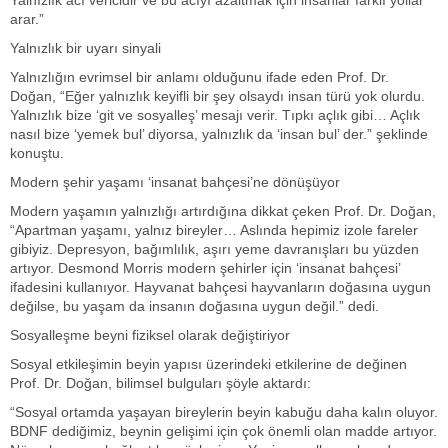
Yalnızlık acı vericidir ve bu acıyı azaltmak için insanlar farklı yollar
arar.”
Yalnızlık bir uyarı sinyali
Yalnızlığın evrimsel bir anlamı olduğunu ifade eden Prof. Dr.
Doğan, “Eğer yalnızlık keyifli bir şey olsaydı insan türü yok olurdu.
Yalnızlık bize ‘git ve sosyalleş’ mesajı verir. Tıpkı açlık gibi… Açlık
nasıl bize ‘yemek bul’ diyorsa, yalnızlık da ‘insan bul’ der.” şeklinde
konuştu.
Modern şehir yaşamı ‘insanat bahçesi’ne dönüşüyor
Modern yaşamın yalnızlığı artırdığına dikkat çeken Prof. Dr. Doğan,
“Apartman yaşamı, yalnız bireyler… Aslında hepimiz izole fareler
gibiyiz. Depresyon, bağımlılık, aşırı yeme davranışları bu yüzden
artıyor. Desmond Morris modern şehirler için ‘insanat bahçesi’
ifadesini kullanıyor. Hayvanat bahçesi hayvanların doğasına uygun
değilse, bu yaşam da insanın doğasına uygun değil.” dedi.
Sosyalleşme beyni fiziksel olarak değiştiriyor
Sosyal etkileşimin beyin yapısı üzerindeki etkilerine de değinen
Prof. Dr. Doğan, bilimsel bulguları şöyle aktardı:
“Sosyal ortamda yaşayan bireylerin beyin kabuğu daha kalın oluyor.
BDNF dediğimiz, beynin gelişimi için çok önemli olan madde artıyor.