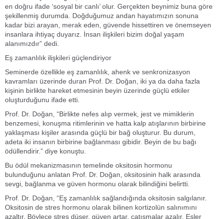
en doğru ifade ‘sosyal bir canlı’ olur. Gerçekten beynimiz buna göre
şekillenmiş durumda. Doğduğumuz andan hayatımızın sonuna
kadar bizi arayan, merak eden, güvende hissettiren ve önemseyen
insanlara ihtiyaç duyarız. İnsan ilişkileri bizim doğal yaşam
alanımızdır” dedi.
Eş zamanlılık ilişkileri güçlendiriyor
Seminerde özellikle eş zamanlılık, ahenk ve senkronizasyon
kavramları üzerinde duran Prof. Dr. Doğan, iki ya da daha fazla
kişinin birlikte hareket etmesinin beyin üzerinde güçlü etkiler
oluşturduğunu ifade etti.
Prof. Dr. Doğan, “Birlikte nefes alıp vermek, jest ve mimiklerin
benzemesi, konuşma ritimlerinin ve hatta kalp atışlarının birbirine
yaklaşması kişiler arasında güçlü bir bağ oluşturur. Bu durum,
adeta iki insanın birbirine bağlanması gibidir. Beyin de bu bağı
ödüllendirir.” diye konuştu.
Bu ödül mekanizmasının temelinde oksitosin hormonu
bulunduğunu anlatan Prof. Dr. Doğan, oksitosinin halk arasında
sevgi, bağlanma ve güven hormonu olarak bilindiğini belirtti.
Prof. Dr. Doğan, “Eş zamanlılık sağlandığında oksitosin salgılanır.
Oksitosin de stres hormonu olarak bilinen kortizolün salınımını
azaltır. Böylece stres düşer, güven artar, çatışmalar azalır. Eşler