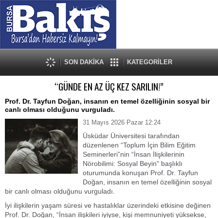
SON DAKİKA
KATEGORİLER
“GÜNDE EN AZ ÜÇ KEZ SARILIN!”
Prof. Dr. Tayfun Doğan, insanın en temel özelliğinin sosyal bir
canlı olması olduğunu vurguladı.
31 Mayıs 2026 Pazar 12:24
Üsküdar Üniversitesi tarafından
düzenlenen “Toplum İçin Bilim Eğitim
Seminerleri”nin “İnsan İlişkilerinin
Nörobilimi: Sosyal Beyin" başlıklı
oturumunda konuşan Prof. Dr. Tayfun
Doğan, insanın en temel özelliğinin sosyal
bir canlı olması olduğunu vurguladı.
İyi ilişkilerin yaşam süresi ve hastalıklar üzerindeki etkisine değinen
Prof. Dr. Doğan, “İnsan ilişkileri iyiyse, kişi memnuniyeti yüksekse,