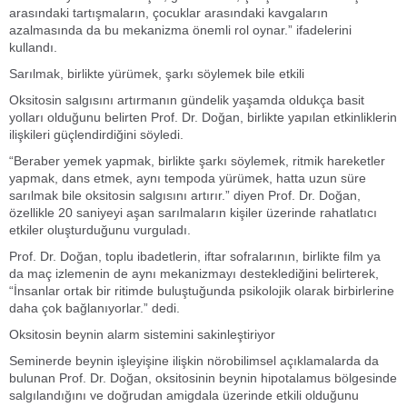
arasındaki tartışmaların, çocuklar arasındaki kavgaların
azalmasında da bu mekanizma önemli rol oynar.” ifadelerini
kullandı.
Sarılmak, birlikte yürümek, şarkı söylemek bile etkili
Oksitosin salgısını artırmanın gündelik yaşamda oldukça basit
yolları olduğunu belirten Prof. Dr. Doğan, birlikte yapılan etkinliklerin
ilişkileri güçlendirdiğini söyledi.
“Beraber yemek yapmak, birlikte şarkı söylemek, ritmik hareketler
yapmak, dans etmek, aynı tempoda yürümek, hatta uzun süre
sarılmak bile oksitosin salgısını artırır.” diyen Prof. Dr. Doğan,
özellikle 20 saniyeyi aşan sarılmaların kişiler üzerinde rahatlatıcı
etkiler oluşturduğunu vurguladı.
Prof. Dr. Doğan, toplu ibadetlerin, iftar sofralarının, birlikte film ya
da maç izlemenin de aynı mekanizmayı desteklediğini belirterek,
“İnsanlar ortak bir ritimde buluştuğunda psikolojik olarak birbirlerine
daha çok bağlanıyorlar.” dedi.
Oksitosin beynin alarm sistemini sakinleştiriyor
Seminerde beynin işleyişine ilişkin nörobilimsel açıklamalarda da
bulunan Prof. Dr. Doğan, oksitosinin beynin hipotalamus bölgesinde
salgılandığını ve doğrudan amigdala üzerinde etkili olduğunu