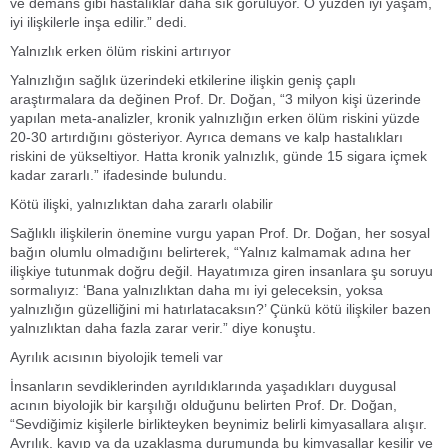
ve demans gibi hastalıklar daha sık görülüyor. O yüzden iyi yaşam,
iyi ilişkilerle inşa edilir.” dedi.
Yalnızlık erken ölüm riskini artırıyor
Yalnızlığın sağlık üzerindeki etkilerine ilişkin geniş çaplı
araştırmalara da değinen Prof. Dr. Doğan, “3 milyon kişi üzerinde
yapılan meta-analizler, kronik yalnızlığın erken ölüm riskini yüzde
20-30 artırdığını gösteriyor. Ayrıca demans ve kalp hastalıkları
riskini de yükseltiyor. Hatta kronik yalnızlık, günde 15 sigara içmek
kadar zararlı.” ifadesinde bulundu.
Kötü ilişki, yalnızlıktan daha zararlı olabilir
Sağlıklı ilişkilerin önemine vurgu yapan Prof. Dr. Doğan, her sosyal
bağın olumlu olmadığını belirterek, “Yalnız kalmamak adına her
ilişkiye tutunmak doğru değil. Hayatımıza giren insanlara şu soruyu
sormalıyız: ‘Bana yalnızlıktan daha mı iyi geleceksin, yoksa
yalnızlığın güzelliğini mi hatırlatacaksın?’ Çünkü kötü ilişkiler bazen
yalnızlıktan daha fazla zarar verir.” diye konuştu.
Ayrılık acısının biyolojik temeli var
İnsanların sevdiklerinden ayrıldıklarında yaşadıkları duygusal
acının biyolojik bir karşılığı olduğunu belirten Prof. Dr. Doğan,
“Sevdiğimiz kişilerle birlikteyken beynimiz belirli kimyasallara alışır.
Ayrılık, kayıp ya da uzaklaşma durumunda bu kimyasallar kesilir ve