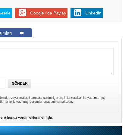
weetle
Google+'da Paylaş
LinkedIn
umları
mleler veya imalar, inançlara saldırı içeren, imla kuralları ile yazılmamış,
k harflerle yazılmış yorumlar onaylanmamaktadır.
ere henüz yorum eklenmemiştir.