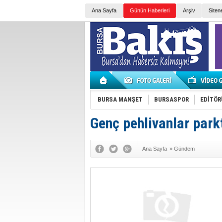
Ana Sayfa
Günün Haberleri
Arşiv
Siten
BURSA MANŞET
BURSASPOR
EDİTÖR
Genç pehlivanlar park
Ana Sayfa
»
Gündem