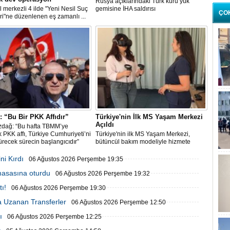
Rusya açıklarındaki Türk kuru yük
l merkezli 4 ilde "Yeni Nesil Suç
gemisine İHA saldırısı
ÇO
ri"ne düzenlenen eş zamanlı ...
 “Bu Bir PKK Affıdır”
Türkiye'nin İlk MS Yaşam Merkezi
Açıldı
zdağ: “Bu hafta TBMM’ye
 PKK affı, Türkiye Cumhuriyeti’ni
Türkiye'nin ilk MS Yaşam Merkezi,
recek sürecin başlangıcıdır”
bütüncül bakım modeliyle hizmete
başladı
ni Kırdı
06 Ağustos 2026 Perşembe 19:35
 masasına oturdu
06 Ağustos 2026 Perşembe 19:32
ı!
06 Ağustos 2026 Perşembe 19:30
 Uzanan Transferler
06 Ağustos 2026 Perşembe 12:50
ı
06 Ağustos 2026 Perşembe 12:25