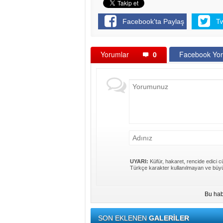
Facebook'ta Paylaş
T
Yorumlar
0
Facebook Yor
UYARI:
Küfür, hakaret, rencide edici cü
Türkçe karakter kullanılmayan ve büyü
Bu hab
SON EKLENEN
GALERİLER