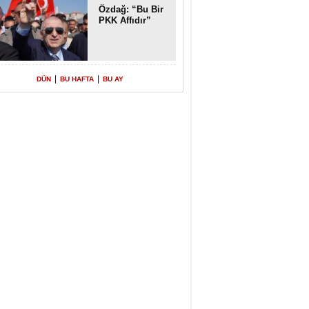
Özdağ: “Bu Bir
PKK Affıdır”
|
|
DÜN
BU HAFTA
BU AY