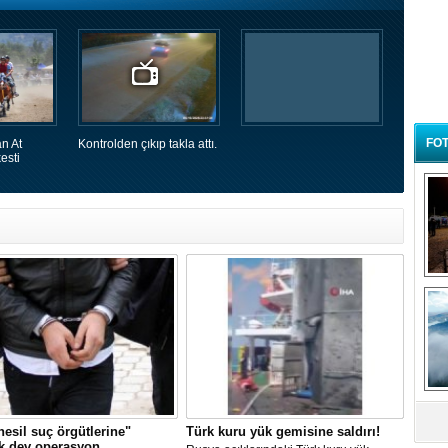
FOT
n At
Kontrolden çıkıp takla attı.
esti
B
t
nesil suç örgütlerine"
Türk kuru yük gemisine saldırı!
k dev operasyon