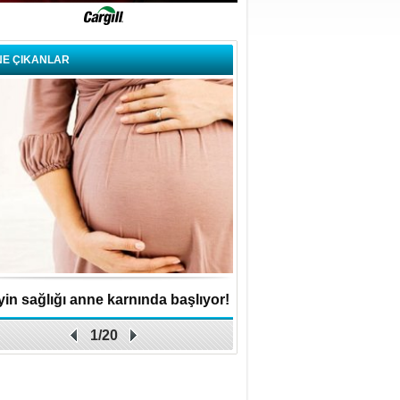
NE ÇIKANLAR
in sağlığı anne karnında başlıyor!
Küçük işletme, büyük 
1/20