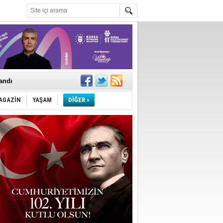
landı
AGAZİN
YAŞAM
DİĞER »