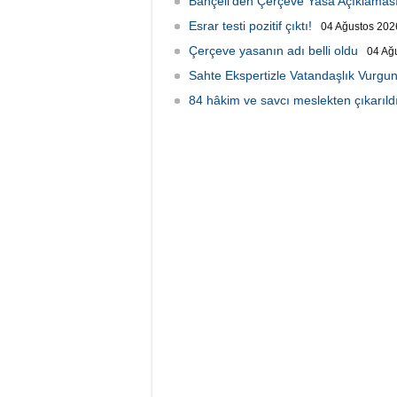
Bahçeli'den Çerçeve Yasa Açıklamas
Esrar testi pozitif çıktı!
04 Ağustos 2026
Çerçeve yasanın adı belli oldu
04 Ağ
Sahte Ekspertizle Vatandaşlık Vurgun
84 hâkim ve savcı meslekten çıkarıld