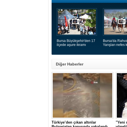
Bursa Büyükşehir'den 17
Bursa'da Rahva
ilçede aşure ikramı
Yarışları nefes k
Diğer Haberler
Türkiye’den çıkan altınlar
"Yeni 
Bulgaristan kapısında yakalandı
yöneli