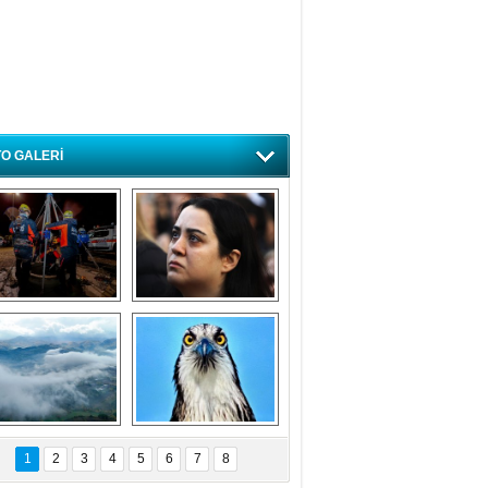
O GALERİ
ursa'da deprem 
Özlem ve minnetle 
atbikatı gerçeğini 
anıyoruz
aratmadı
Bursa'dan 
Balık Kartalı 
büyüleyen 
Bursa’da 
1
2
3
4
5
6
7
8
fotoğraflar
görüntülendi