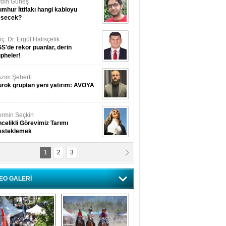
dın Güneş
mhur İttifakı hangi kabloyu
esecek?
ç. Dr. Ergül Halisçelik
S'de rekor puanlar, derin
pheler!
zım Şeherli
rok gruptan yeni yatırım: AVOYA
rmin Seçkin
celikli Görevimiz Tarımı
esteklemek
1
2
3
USUF BEREKET
kkat! Havalar ısınıyor!
EO GALERİ
lüfer Menekli Buzcular
z Hiç Kelebeklerin Sesini
uydunuz Mu?