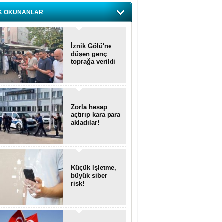
K OKUNANLAR
İznik Gölü'ne
düşen genç
toprağa verildi
Zorla hesap
açtırıp kara para
akladılar!
Küçük işletme,
büyük siber
risk!