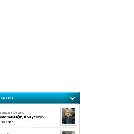
ZARLAR
amazan Sevinç
nformistliğin, Kolaycılığın
hikası !