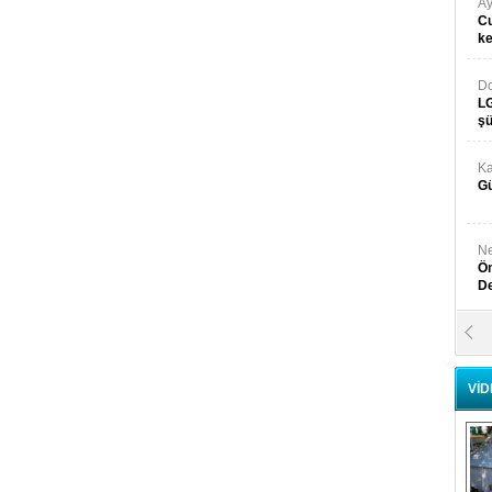
Ay
Cu
k
Do
LG
şü
Ka
Gü
Ne
Ön
D
Y
Di
VİD
Ni
Si
D