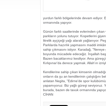
yurdun farklı bölgelerinde devam ediyor. Ed
ormanında yapıyor.
Günün farklı saatlerinde evlerinden çıka
parkların yolunu tutuyor. Kıspetlerini giye
litrelik ayçiçeği yağı alarak yağlanıyor. 
Parklarda hazırlık yapmasını maddi imkâns
sahip çıkmasını istiyor. Karadağ, "Nereye 
boyunda mücadele edeceğiz. İnşallah başka
Bazen bacaklarımız kesiliyor. Ama güreşç
Kırkpınar'da derece yapmak. Allah'ın izniyl
Kendilerine sahip çıkan kimsenin olmadığı
onların da şu an kendilerinin çalıştığını be
anlatan Negita, "Edirne'de spor kulübümü
yapamıyoruz. Biz yağlı güreşi seviyoruz. 
burada, bazen de tavuk ormanında yapıyo
CİHAN