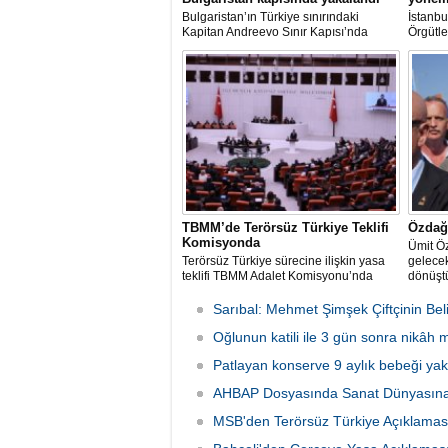
Bulgaristan’ın Türkiye sınırındaki
İstanbu
Kapitan Andreevo Sınır Kapısı’nda
Örgütle
gerçekleştirilen...
TBMM’de Terörsüz Türkiye Teklifi
Özdağ:
Komisyonda
Ümit Ö
Terörsüz Türkiye sürecine ilişkin yasa
gelecek
teklifi TBMM Adalet Komisyonu’nda
dönüştü
Sarıbal: Mehmet Şimşek Çiftçinin Beli
Oğlunun katili ile 3 gün sonra nikâh
Patlayan konserve 9 aylık bebeği yakt
AHBAP Dosyasında Sanat Dünyasına
MSB'den Terörsüz Türkiye Açıklamas