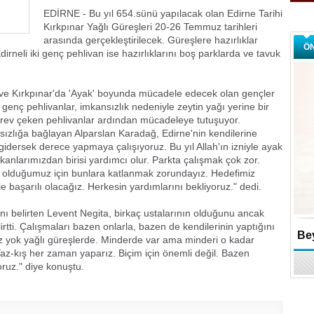
EDİRNE - Bu yıl 654.sünü yapılacak olan Edirne Tarihi
Kırkpınar Yağlı Güreşleri 20-26 Temmuz tarihleri
arasında gerçekleştirilecek. Güreşlere hazırlıklar
Ö
irneli iki genç pehlivan ise hazırlıklarını boş parklarda ve tavuk
n ve Kırkpınar'da 'Ayak' boyunda mücadele edecek olan gençler
n genç pehlivanlar, imkansızlık nedeniyle zeytin yağı yerine bir
Peşrev çeken pehlivanlar ardından mücadeleye tutuşuyor.
ızlığa bağlayan Alparslan Karadağ, Edirne'nin kendilerine
gidersek derece yapmaya çalışıyoruz. Bu yıl Allah'ın izniyle ayak
nlarımızdan birisi yardımcı olur. Parkta çalışmak çok zor.
i olduğumuz için bunlara katlanmak zorundayız. Hedefimiz
e başarılı olacağız. Herkesin yardımlarını bekliyoruz." dedi.
nı belirten Levent Negita, birkaç ustalarının olduğunu ancak
lirtti. Çalışmaları bazen onlarla, bazen de kendilerinin yaptığını
Bey
z yok yağlı güreşlerde. Minderde var ama minderi o kadar
Yaz-kış her zaman yaparız. Biçim için önemli değil. Bazen
ruz." diye konuştu.