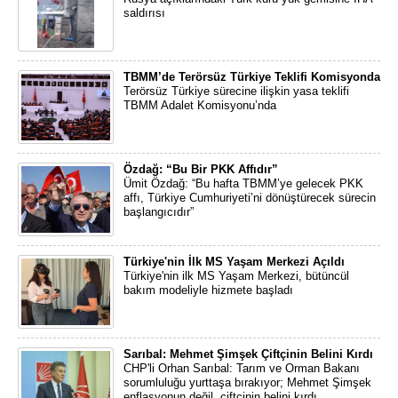
saldırısı
TBMM’de Terörsüz Türkiye Teklifi Komisyonda
Terörsüz Türkiye sürecine ilişkin yasa teklifi
TBMM Adalet Komisyonu’nda
Özdağ: “Bu Bir PKK Affıdır”
Ümit Özdağ: “Bu hafta TBMM’ye gelecek PKK
affı, Türkiye Cumhuriyeti’ni dönüştürecek sürecin
başlangıcıdır”
Türkiye'nin İlk MS Yaşam Merkezi Açıldı
Türkiye'nin ilk MS Yaşam Merkezi, bütüncül
bakım modeliyle hizmete başladı
Sarıbal: Mehmet Şimşek Çiftçinin Belini Kırdı
CHP'li Orhan Sarıbal: Tarım ve Orman Bakanı
sorumluluğu yurttaşa bırakıyor; Mehmet Şimşek
enflasyonun değil, çiftçinin belini kırdı