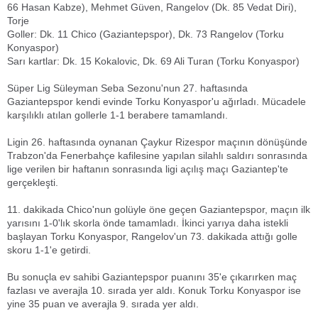
66 Hasan Kabze), Mehmet Güven, Rangelov (Dk. 85 Vedat Diri),
Torje
Goller: Dk. 11 Chico (Gaziantepspor), Dk. 73 Rangelov (Torku
Konyaspor)
Sarı kartlar: Dk. 15 Kokalovic, Dk. 69 Ali Turan (Torku Konyaspor)
Süper Lig Süleyman Seba Sezonu'nun 27. haftasında
Gaziantepspor kendi evinde Torku Konyaspor'u ağırladı. Mücadele
karşılıklı atılan gollerle 1-1 berabere tamamlandı.
Ligin 26. haftasında oynanan Çaykur Rizespor maçının dönüşünde
Trabzon'da Fenerbahçe kafilesine yapılan silahlı saldırı sonrasında
lige verilen bir haftanın sonrasında ligi açılış maçı Gaziantep'te
gerçekleşti.
11. dakikada Chico'nun golüyle öne geçen Gaziantepspor, maçın ilk
yarısını 1-0'lık skorla önde tamamladı. İkinci yarıya daha istekli
başlayan Torku Konyaspor, Rangelov'un 73. dakikada attığı golle
skoru 1-1'e getirdi.
Bu sonuçla ev sahibi Gaziantepspor puanını 35'e çıkarırken maç
fazlası ve averajla 10. sırada yer aldı. Konuk Torku Konyaspor ise
yine 35 puan ve averajla 9. sırada yer aldı.