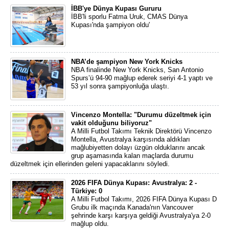
İBB'ye Dünya Kupası Gururu
İBB'li sporlu Fatma Uruk, CMAS Dünya
Kupası'nda şampiyon oldu'
NBA’de şampiyon New York Knicks
NBA finalinde New York Knicks, San Antonio
Spurs’ü 94-90 mağlup ederek seriyi 4-1 yaptı ve
53 yıl sonra şampiyonluğa ulaştı.
Vincenzo Montella: "Durumu düzeltmek için
vakit olduğunu biliyoruz"
A Milli Futbol Takımı Teknik Direktörü Vincenzo
Montella, Avustralya karşısında aldıkları
mağlubiyetten dolayı üzgün olduklarını ancak
grup aşamasında kalan maçlarda durumu
düzeltmek için ellerinden geleni yapacaklarını söyledi.
2026 FIFA Dünya Kupası: Avustralya: 2 -
Türkiye: 0
A Milli Futbol Takımı, 2026 FIFA Dünya Kupası D
Grubu ilk maçında Kanada'nın Vancouver
şehrinde karşı karşıya geldiği Avustralya'ya 2-0
mağlup oldu.