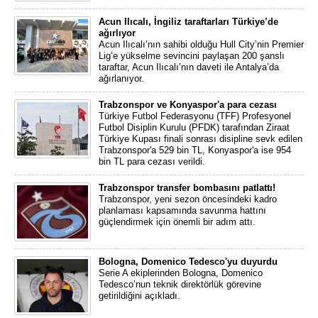
Acun Ilıcalı, İngiliz taraftarları Türkiye’de
ağırlıyor
Acun Ilıcalı’nın sahibi olduğu Hull City’nin Premier
Lig’e yükselme sevincini paylaşan 200 şanslı
taraftar, Acun Ilıcalı’nın daveti ile Antalya’da
ağırlanıyor.
Trabzonspor ve Konyaspor'a para cezası
Türkiye Futbol Federasyonu (TFF) Profesyonel
Futbol Disiplin Kurulu (PFDK) tarafından Ziraat
Türkiye Kupası finali sonrası disipline sevk edilen
Trabzonspor'a 529 bin TL, Konyaspor'a ise 954
bin TL para cezası verildi.
Trabzonspor transfer bombasını patlattı!
Trabzonspor, yeni sezon öncesindeki kadro
planlaması kapsamında savunma hattını
güçlendirmek için önemli bir adım attı.
Bologna, Domenico Tedesco'yu duyurdu
Serie A ekiplerinden Bologna, Domenico
Tedesco’nun teknik direktörlük görevine
getirildiğini açıkladı.