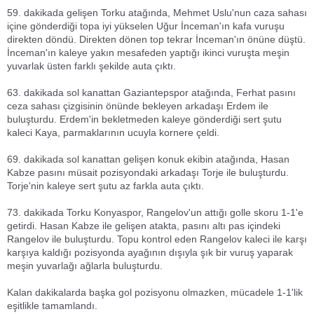
59. dakikada gelişen Torku atağında, Mehmet Uslu'nun caza sahası
içine gönderdiği topa iyi yükselen Uğur İnceman'ın kafa vuruşu
direkten döndü. Direkten dönen top tekrar İnceman'ın önüne düştü.
İnceman'ın kaleye yakın mesafeden yaptığı ikinci vuruşta meşin
yuvarlak üsten farklı şekilde auta çıktı.
63. dakikada sol kanattan Gaziantepspor atağında, Ferhat pasını
ceza sahası çizgisinin önünde bekleyen arkadaşı Erdem ile
buluşturdu. Erdem'in bekletmeden kaleye gönderdiği sert şutu
kaleci Kaya, parmaklarının ucuyla kornere çeldi.
69. dakikada sol kanattan gelişen konuk ekibin atağında, Hasan
Kabze pasını müsait pozisyondaki arkadaşı Torje ile buluşturdu.
Torje'nin kaleye sert şutu az farkla auta çıktı.
73. dakikada Torku Konyaspor, Rangelov'un attığı golle skoru 1-1'e
getirdi. Hasan Kabze ile gelişen atakta, pasını altı pas içindeki
Rangelov ile buluşturdu. Topu kontrol eden Rangelov kaleci ile karşı
karşıya kaldığı pozisyonda ayağının dışıyla şık bir vuruş yaparak
meşin yuvarlağı ağlarla buluşturdu.
Kalan dakikalarda başka gol pozisyonu olmazken, mücadele 1-1'lik
eşitlikle tamamlandı.