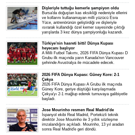
Dişleriyle tuttuğu kemerle şampiyon oldu
Bursa'da doğuştan kas eksikliği nedeniyle ellerini
ve kollarını kullanamayan milli yüzücü Esra
Yüce, antrenörünün geliştirdiği ve dişleriyle
ısırarak kullandığı özel kemer sayesinde çıktığı
yarışlarda 3 kez dünya şampiyonluğu kazandı.
Türkiye'nin hasreti bitti! Dünya Kupası
heyecanı başlıyor
A Milli Futbol Takımı, 2026 FIFA Dünya Kupası D
Grubu ilk maçında yarın Kanada'nın Vancouver
şehrinde Avustralya ile mücadele edecek.
2026 FIFA Dünya Kupası: Güney Kore: 2-1
Çekya
2026 FIFA Dünya Kupası A Grubu ilk maçında
Güney Kore, geriye düştüğü karşılaşmada
Çekya'yı 2-1 mağlup ederek turnuvaya galibiyetle
başladı.
Jose Mourinho resmen Real Madrid'de
İspanyol ekibi Real Madrid, Portekizli teknik
direktör Jose Mourinho ile 3 yıllık sözleşme
imzalandığını açıkladı. Mourinho, 13 yıl aradan
sonra Real Madrid'e geri döndü.