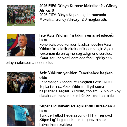
2026 FIFA Dünya Kupası: Meksika: 2 - Güney
Afrika: 0
2026 FIFA Dünya Kupası açılış maçında
Meksika, Güney Afrika'yı 2-0 mağlup etti.
İşte Aziz Yıldırım'ın takımı emanet edeceği
isim
Fenerbahçe'de yeniden başkan seçilen Aziz
Yıldırım'ın teknik direktörlük görevi için Aykut
Kocaman ile anlaşma sağladığı öne sürüldü.
Karar sarı-lacivertli camiada farklı görüşlerin
ortaya çıkmasına neden oldu.
Aziz Yıldırım yeniden Fenerbahçe başkanı
oldu
Fenerbahçe Olağanüstü Seçimli Genel Kurul
Toplantısı'nda Aziz Yıldırım, 8 yıl sonra
başkanlığa seçildi. Yıldırım, toplam 17 bin 245 oy
olarak sarı-lacivertli kulübün 35. başkanı oldu.
Süper Lig hakemleri açıklandı! Bursa'dan 2
isim
Türkiye Futbol Federasyonu (TFF), Trendyol
Süper Lig'de gelecek sezon görev alacak
hakemlerini açıkladı.