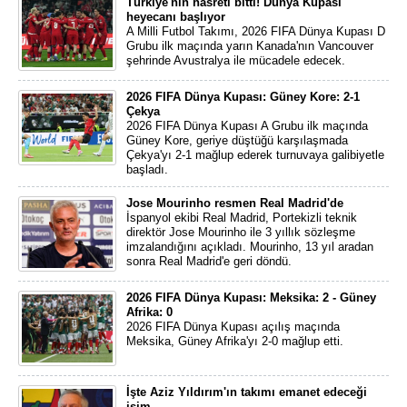
Türkiye'nin hasreti bitti! Dünya Kupası
heyecanı başlıyor
A Milli Futbol Takımı, 2026 FIFA Dünya Kupası D
Grubu ilk maçında yarın Kanada'nın Vancouver
şehrinde Avustralya ile mücadele edecek.
2026 FIFA Dünya Kupası: Güney Kore: 2-1
Çekya
2026 FIFA Dünya Kupası A Grubu ilk maçında
Güney Kore, geriye düştüğü karşılaşmada
Çekya'yı 2-1 mağlup ederek turnuvaya galibiyetle
başladı.
Jose Mourinho resmen Real Madrid'de
İspanyol ekibi Real Madrid, Portekizli teknik
direktör Jose Mourinho ile 3 yıllık sözleşme
imzalandığını açıkladı. Mourinho, 13 yıl aradan
sonra Real Madrid'e geri döndü.
2026 FIFA Dünya Kupası: Meksika: 2 - Güney
Afrika: 0
2026 FIFA Dünya Kupası açılış maçında
Meksika, Güney Afrika'yı 2-0 mağlup etti.
İşte Aziz Yıldırım'ın takımı emanet edeceği
isim