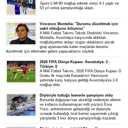
Spurs’ü 94-90 mağlup ederek seriyi 4-1 yaptı ve
53 yıl sonra şampiyonluğa ulaştı.
Vincenzo Montella: "Durumu düzeltmek için
vakit olduğunu biliyoruz"
A Milli Futbol Takımı Teknik Direktörü Vincenzo
Montella, Avustralya karşısında aldıkları
mağlubiyetten dolayı üzgün olduklarını ancak
grup aşamasında kalan maçlarda durumu
düzeltmek için ellerinden geleni yapacaklarını söyledi.
2026 FIFA Dünya Kupası: Avustralya: 2 -
Türkiye: 0
A Milli Futbol Takımı, 2026 FIFA Dünya Kupası D
Grubu ilk maçında Kanada'nın Vancouver
şehrinde karşı karşıya geldiği Avustralya'ya 2-0
mağlup oldu.
Dişleriyle tuttuğu kemerle şampiyon oldu
Bursa'da doğuştan kas eksikliği nedeniyle ellerini
ve kollarını kullanamayan milli yüzücü Esra
Yüce, antrenörünün geliştirdiği ve dişleriyle
ısırarak kullandığı özel kemer sayesinde çıktığı
yarışlarda 3 kez dünya şampiyonluğu kazandı.