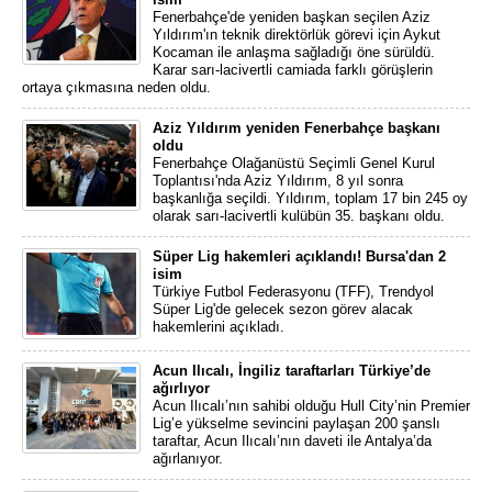
Fenerbahçe'de yeniden başkan seçilen Aziz
Yıldırım'ın teknik direktörlük görevi için Aykut
Kocaman ile anlaşma sağladığı öne sürüldü.
Karar sarı-lacivertli camiada farklı görüşlerin
ortaya çıkmasına neden oldu.
Aziz Yıldırım yeniden Fenerbahçe başkanı
oldu
Fenerbahçe Olağanüstü Seçimli Genel Kurul
Toplantısı'nda Aziz Yıldırım, 8 yıl sonra
başkanlığa seçildi. Yıldırım, toplam 17 bin 245 oy
olarak sarı-lacivertli kulübün 35. başkanı oldu.
Süper Lig hakemleri açıklandı! Bursa'dan 2
isim
Türkiye Futbol Federasyonu (TFF), Trendyol
Süper Lig'de gelecek sezon görev alacak
hakemlerini açıkladı.
Acun Ilıcalı, İngiliz taraftarları Türkiye’de
ağırlıyor
Acun Ilıcalı’nın sahibi olduğu Hull City’nin Premier
Lig’e yükselme sevincini paylaşan 200 şanslı
taraftar, Acun Ilıcalı’nın daveti ile Antalya’da
ağırlanıyor.