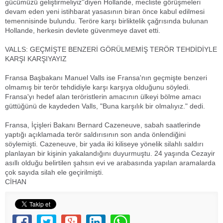
gücümüzü geliştirmeliyiz''diyen Hollande, mecliste görüşmeleri
devam eden yeni istihbarat yasasının biran önce kabul edilmesi
temennisinde bulundu. Teröre karşı birliktelik çağrısında bulunan
Hollande, herkesin devlete güvenmeye davet etti.
VALLS: GEÇMİŞTE BENZERİ GÖRÜLMEMİŞ TERÖR TEHDİDİYLE
KARŞI KARŞIYAYIZ
Fransa Başbakanı Manuel Valls ise Fransa'nın geçmişte benzeri
olmamış bir terör tehdidiyle karşı karşıya olduğunu söyledi.
Fransa'yı hedef alan teröristlerin amacının ülkeyi bölme amacı
güttüğünü de kaydeden Valls, "Buna karşılık bir olmalıyız." dedi.
Fransa, İçişleri Bakanı Bernard Cazeneuve, sabah saatlerinde
yaptığı açıklamada terör saldırısının son anda önlendiğini
söylemişti. Cazeneuve, bir yada iki kiliseye yönelik silahlı saldırı
planlayan bir kişinin yakalandığını duyurmuştu. 24 yaşında Cezayir
asıllı olduğu belirtilen şahsın evi ve arabasında yapılan aramalarda
çok sayıda silah ele geçirilmişti.
CİHAN