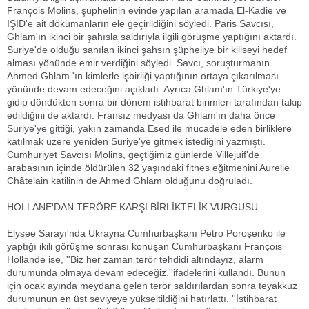
François Molins, şüphelinin evinde yapılan aramada El-Kadie ve
IŞİD'e ait dökümanların ele geçirildiğini söyledi. Paris Savcısı,
Ghlam'ın ikinci bir şahısla saldırıyla ilgili görüşme yaptığını aktardı.
Suriye'de olduğu sanılan ikinci şahsın şüpheliye bir kiliseyi hedef
alması yönünde emir verdiğini söyledi. Savcı, soruşturmanın
Ahmed Ghlam 'ın kimlerle işbirliği yaptığının ortaya çıkarılması
yönünde devam edeceğini açıkladı. Ayrıca Ghlam'ın Türkiye'ye
gidip döndükten sonra bir dönem istihbarat birimleri tarafından takip
edildiğini de aktardı. Fransız medyası da Ghlam'ın daha önce
Suriye'ye gittiği, yakın zamanda Esed ile mücadele eden birliklere
katılmak üzere yeniden Suriye'ye gitmek istediğini yazmıştı.
Cumhuriyet Savcısı Molins, geçtiğimiz günlerde Villejuif'de
arabasının içinde öldürülen 32 yaşındaki fitnes eğitmenini Aurelie
Châtelain katilinin de Ahmed Ghlam olduğunu doğruladı.
HOLLANE'DAN TERÖRE KARŞI BİRLİKTELİK VURGUSU
Elysee Sarayı'nda Ukrayna Cumhurbaşkanı Petro Poroşenko ile
yaptığı ikili görüşme sonrası konuşan Cumhurbaşkanı François
Hollande ise, ''Biz her zaman terör tehdidi altındayız, alarm
durumunda olmaya devam edeceğiz.''ifadelerini kullandı. Bunun
için ocak ayında meydana gelen terör saldırılardan sonra teyakkuz
durumunun en üst seviyeye yükseltildiğini hatırlattı. ''İstihbarat