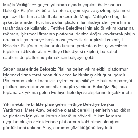
Muğla Valiliği'nce geçen yıl nisan ayında yapılan ihale sonucu
Belceğiz Plajı'ndaki büfe, kafeterya, şemsiye ve şezlong işletmesi
işini özel bir firma aldı. İhale öncesinde Muğla Valiliği'ne bağlı bir
şirket tarafından kurulmuş olan platformlar, ihaleyi alan yeni firma
tarafından da kullanıldı. Fethiye Belediyesi'nin aldığı yıkım kararına
rağmen, işletmeci firmanın platformu denize doğru kaydırarak plajın
ortasına inşa etmeye başlaması çevrecilerin tepkisini çekmişti.
Belcekız Plajı'nda toplanarak durumu protesto eden çevrecilerin
tepkilerini dikkate alan Fethiye Belediyesi ekipleri, bu sabah
saatlerinde platformu yıkmak için bölgeye geldi.
Sabah saatlerinde Belceğiz Plajı'na gelen yıkım ekibi, platformun
işletmeci firma tarafından dün gece kaldırılmış olduğunu gördü.
Platformun kaldırılması için eylem yapıp şikâyette bulunan paraşüt
pilotları, çevreciler ve esnaflar bugün yeniden Belceğiz Plajı'nda
toplanarak yıkıma gelen Fethiye Belediyesi ekiplerine teşekkür etti.
Yıkım ekibi ile birlikte plaja gelen Fethiye Belediye Başkan
Yardımcısı Mete Atay, belediye olarak gerekli işlemlerin yapıldığını
ve platform için yıkım kararı alındığını söyledi. Yıkım kararını
uygulamak için geldiklerinde platformun kaldırılmış olduğunu
gördüklerini anlatan Atay, sorunun çözüldüğünü kaydetti.