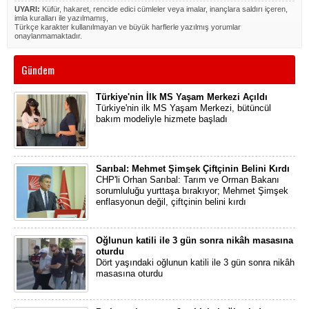
UYARI:
Küfür, hakaret, rencide edici cümleler veya imalar, inançlara saldırı içeren,
imla kuralları ile yazılmamış,
Türkçe karakter kullanılmayan ve büyük harflerle yazılmış yorumlar
onaylanmamaktadır.
Gündem
Türkiye'nin İlk MS Yaşam Merkezi Açıldı
Türkiye'nin ilk MS Yaşam Merkezi, bütüncül
bakım modeliyle hizmete başladı
Sarıbal: Mehmet Şimşek Çiftçinin Belini Kırdı
CHP'li Orhan Sarıbal: Tarım ve Orman Bakanı
sorumluluğu yurttaşa bırakıyor; Mehmet Şimşek
enflasyonun değil, çiftçinin belini kırdı
Oğlunun katili ile 3 gün sonra nikâh masasına
oturdu
Dört yaşındaki oğlunun katili ile 3 gün sonra nikâh
masasına oturdu