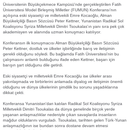
Üniversitenin Büyükçekmece Kampüsü'nde gerçekleştirilen Fatih
Üniversitesi Model Birleşmiş Milletler (FUMUN) Konferansı'nın
açılışına eski siyasetçi ve milletvekili Emre Kocaoğlu, Alman
Büyükelçiliği Basın Sözcüsü Peter Kettner, Yunanistan Radikal Sol
Koalisyonu Syriza Milletvekili Dimitri Tsoukalas'ın yanı sıra pek çok
akademisyen ve alanında uzman konuşmacı katılıyor.
Konferansın ilk konuşmacısı Alman Büyükelçiliği Basın Sözcüsü
Peter Kettner, dostluk ve ülkeler işbirliğinde barış ve iletişimin
gerekli olduğunu söyledi. Bu bağlamda Fatih Üniversitesi'nin bu
çalışmasını anlamlı bulduğunu ifade eden Kettner, başarı için
barışın şart olduğunu dile getirdi.
Eski siyasetçi ve milletvekili Emre Kocaoğlu ise ülkeler arası
yakınlaşmada ve birbirlerini anlamada diyalog ve iletişimin önemli
olduğunu ve dünya ülkelerinin şimdilik bu sorunu yaşadıklarına
dikkat çekti.
Konferansa Yunanistan'dan katılan Radikal Sol Koalisyonu Syriza
Milletvekili Dimitri Tsoukalas da dünya genelinde birçok yerde
yaşanan anlaşmazlıklar nedeniyle çıkan savaşlarda insanların
mağdur olduklarını vurguladı. Tsoukalas, tarihten gelen Türk-Yunan
anlaşmazlığının ise bundan sonra dostane devam etmesi