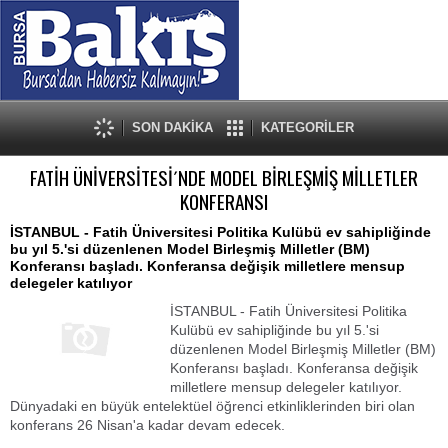
SON DAKİKA
KATEGORİLER
FATİH ÜNİVERSİTESİ´NDE MODEL BİRLEŞMİŞ MİLLETLER
KONFERANSI
İSTANBUL - Fatih Üniversitesi Politika Kulübü ev sahipliğinde
bu yıl 5.'si düzenlenen Model Birleşmiş Milletler (BM)
Konferansı başladı. Konferansa değişik milletlere mensup
delegeler katılıyor
İSTANBUL - Fatih Üniversitesi Politika
Kulübü ev sahipliğinde bu yıl 5.'si
düzenlenen Model Birleşmiş Milletler (BM)
Konferansı başladı. Konferansa değişik
milletlere mensup delegeler katılıyor.
Dünyadaki en büyük entelektüel öğrenci etkinliklerinden biri olan
konferans 26 Nisan'a kadar devam edecek.