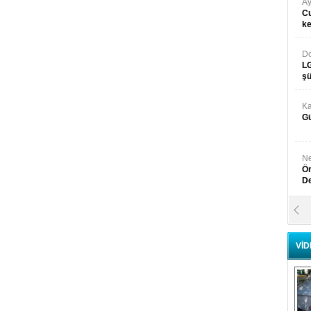
Ay
Cu
k
Do
LG
şü
Ka
Gü
Ne
Ön
D
Y
Di
VİD
Ni
Si
D