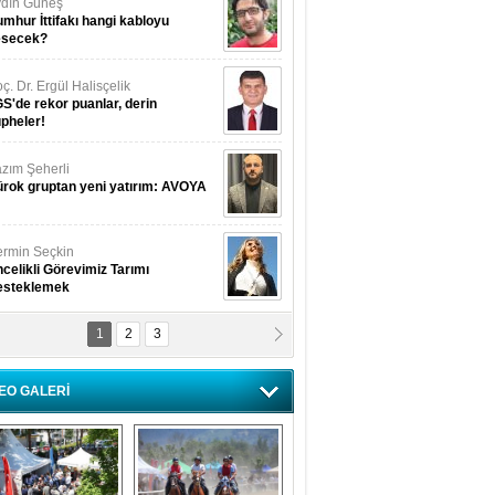
dın Güneş
mhur İttifakı hangi kabloyu
esecek?
ç. Dr. Ergül Halisçelik
S'de rekor puanlar, derin
pheler!
zım Şeherli
rok gruptan yeni yatırım: AVOYA
rmin Seçkin
celikli Görevimiz Tarımı
esteklemek
1
2
3
USUF BEREKET
kkat! Havalar ısınıyor!
EO GALERİ
lüfer Menekli Buzcular
z Hiç Kelebeklerin Sesini
uydunuz Mu?