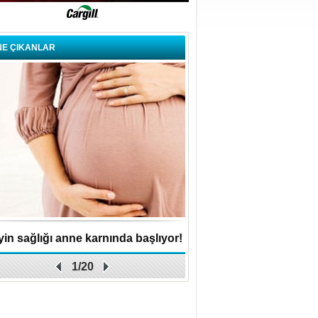
NE ÇIKANLAR
in sağlığı anne karnında başlıyor!
Küçük işletme, büyük 
1/20