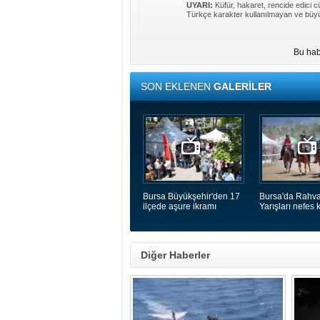
UYARI:
Küfür, hakaret, rencide edici cü
Türkçe karakter kullanılmayan ve büyü
Bu hab
SON EKLENEN
GALERİLER
Bursa Büyükşehir'den 17
Bursa'da Rahva
ilçede aşure ikramı
Yarışları nefes k
Diğer Haberler