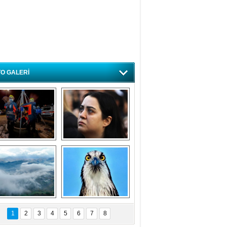
O GALERİ
ursa'da deprem 
Özlem ve minnetle 
atbikatı gerçeğini 
anıyoruz
aratmadı
Bursa'dan 
Balık Kartalı 
büyüleyen 
Bursa’da 
1
2
3
4
5
6
7
8
fotoğraflar
görüntülendi