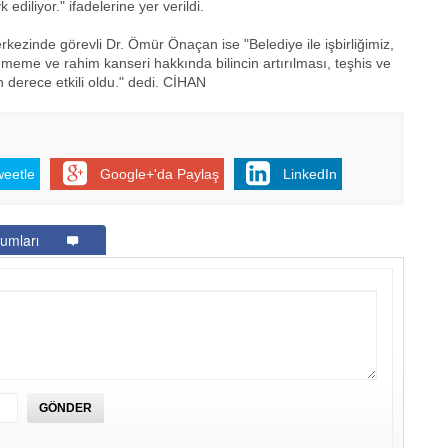
ediliyor." ifadelerine yer verildi.
ezinde görevli Dr. Ömür Önaçan ise "Belediye ile işbirliğimiz,
meme ve rahim kanseri hakkında bilincin artırılması, teşhis ve
derece etkili oldu." dedi. CİHAN
weetle
Google+'da Paylaş
LinkedIn
umları