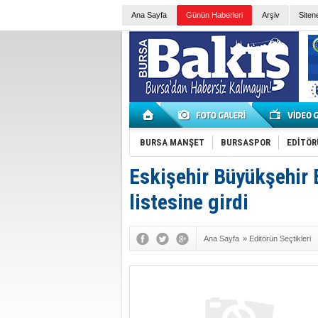
Ana Sayfa
Günün Haberleri
Arşiv
Siten
BURSA MANŞET
BURSASPOR
EDİTÖR
Eskişehir Büyükşehir 
listesine girdi
Ana Sayfa
»
Editörün Seçtikleri