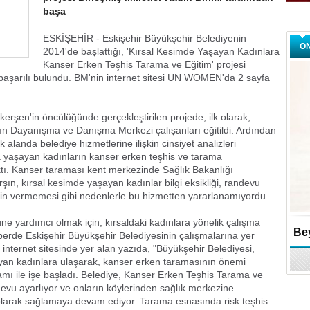
başa
ESKİŞEHİR - Eskişehir Büyükşehir Belediyenin
Ö
2014'de başlattığı, 'Kırsal Kesimde Yaşayan Kadınlara
Kanser Erken Teşhis Tarama ve Eğitim' projesi
n başarılı bulundu. BM'nin internet sitesi UN WOMEN'da 2 sayfa
rşen'in öncülüğünde gerçekleştirilen projede, ilk olarak,
dın Dayanışma ve Danışma Merkezi çalışanları eğitildi. Ardından
 alanda belediye hizmetlerine ilişkin cinsiyet analizleri
nda yaşayan kadınların kanser erken teşhis ve tarama
tı. Kanser taraması kent merkezinde Sağlık Bakanlığı
şın, kırsal kesimde yaşayan kadınlar bilgi eksikliği, randevu
zin vermemesi gibi nedenlerle bu hizmetten yararlanamıyordu.
 yardımcı olmak için, kırsaldaki kadınlara yönelik çalışma
Bey
erde Eskişehir Büyükşehir Belediyesinin çalışmalarına yer
 internet sitesinde yer alan yazıda, "Büyükşehir Belediyesi,
ayan kadınlara ulaşarak, kanser erken taramasının önemi
mı ile işe başladı. Belediye, Kanser Erken Teşhis Tarama ve
devu ayarlıyor ve onların köylerinden sağlık merkezine
 olarak sağlamaya devam ediyor. Tarama esnasında risk teşhis