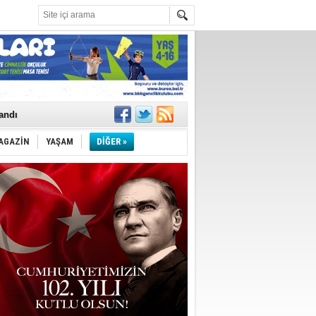
landı
AGAZİN
YAŞAM
DİĞER »