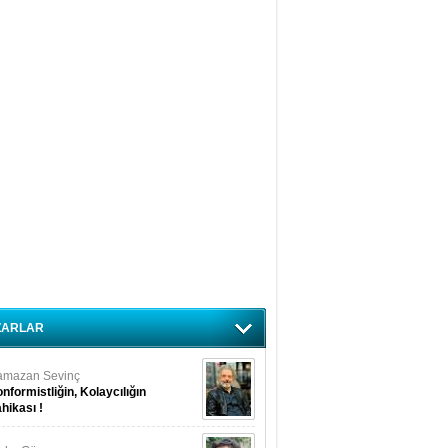
ZARLAR
amazan Sevinç
nformistliğin, Kolaycılığın
hikası !