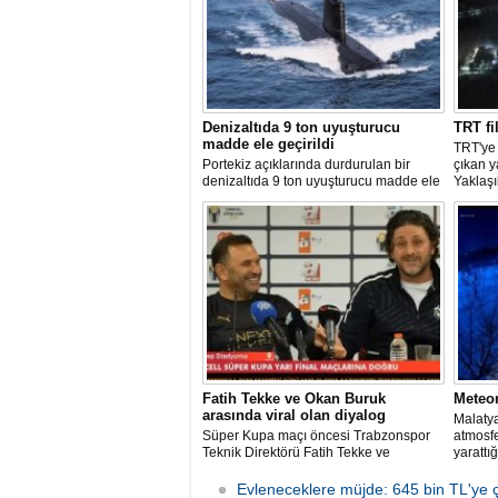
Denizaltıda 9 ton uyuşturucu
TRT fi
madde ele geçirildi
TRT'ye
Portekiz açıklarında durdurulan bir
çıkan 
denizaltıda 9 ton uyuşturucu madde ele
Yaklaşı
geçirilirken, ülke tarihinin en büyük
kurulu
uyuşturucu operasyonlarından biri
bir ned
olarak kayda geçen baskında 4 kişi
bölgeye
gözaltına alındı.
edildi.
Fatih Tekke ve Okan Buruk
Meteo
arasında viral olan diyalog
Malatya
Süper Kupa maçı öncesi Trabzonspor
atmosf
Teknik Direktörü Fatih Tekke ve
yarattığ
Galatasaray Teknik Direktörü Okan
anlar g
Buruk arasında kilo üzerinden geçen
Evleneceklere müjde: 645 bin TL'ye ç