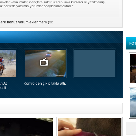
mleler veya imalar, inançlara saldırı içeren, imla kuralları ile yazılmamış,
k harflerle yazılmış yorumlar onaylanmamaktadır.
ere henüz yorum eklenmemiştir.
FOT
n At
Kontrolden çıkıp takla attı.
B
esti
t