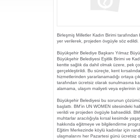
Birleşmiş Milletler Kadın Birimi tarafında
yer verilerek, projeden övgüyle söz edildi.
Büyükşehir Belediye Başkanı Yılmaz Büyüke
Büyükşehir Belediyesi Eşitlik Birimi ve Ka
kentte sağlık da dahil olmak üzere, pek çok
gerçekleştirildi. Bu süreçte, kent kırsalı
hizmetlerinden yararlanamadığı ortaya çık
tarafından ücretsiz olarak sunulmasına kar
alamama, ulaşım maliyeti veya eşlerinin i
Büyükşehir Belediyesi bu sorunun çözümüne
başlattı. BM'in UN WOMEN sitesindeki hab
verildi ve projeden övgüyle bahsedildi. BM
muhtarlar aracılığıyla kırsal kesimde yaş
hakkında eğitmeye ve bilgilendirme progra
Eğitim Merkezinde köylü kadınlar için ran
ulaşmalarını her Pazartesi günü ücretsiz