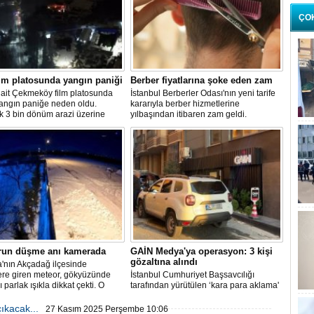
ÇO
lm platosunda yangın paniği
Berber fiyatlarına şoke eden zam
 ait Çekmeköy film platosunda
İstanbul Berberler Odası'nın yeni tarife
yangın paniğe neden oldu.
kararıyla berber hizmetlerine
k 3 bin dönüm arazi üzerine
yılbaşından itibaren zam geldi.
 platoda henüz belirlenemeyen
enle çıkan yangın sonrası
 çok sayıda itfaiye ekibi sevk
run düşme anı kamerada
GAİN Medya'ya operasyon: 3 kişi
gözaltına alındı
'nın Akçadağ ilçesinde
ere giren meteor, gökyüzünde
İstanbul Cumhuriyet Başsavcılığı
ı parlak ışıkla dikkat çekti. O
tarafından yürütülen ‘kara para aklama'
üvenlik kameralarına yansıdı.
soruşturması kapsamında GAİN
Medya'ya operasyon düzenlendi.
ıkacak...
27 Kasım 2025 Perşembe 10:06