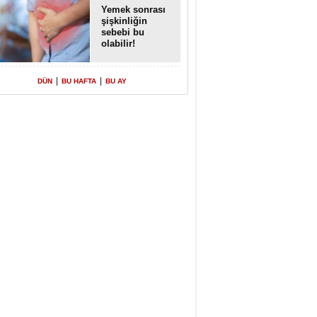
Yemek sonrası
şişkinliğin
sebebi bu
olabilir!
|
|
DÜN
BU HAFTA
BU AY