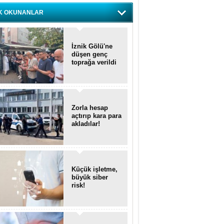
K OKUNANLAR
İznik Gölü'ne
düşen genç
toprağa verildi
Zorla hesap
açtırıp kara para
akladılar!
Küçük işletme,
büyük siber
risk!