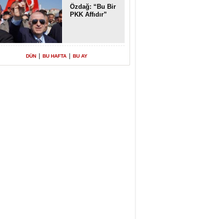
Özdağ: “Bu Bir
PKK Affıdır”
|
|
DÜN
BU HAFTA
BU AY