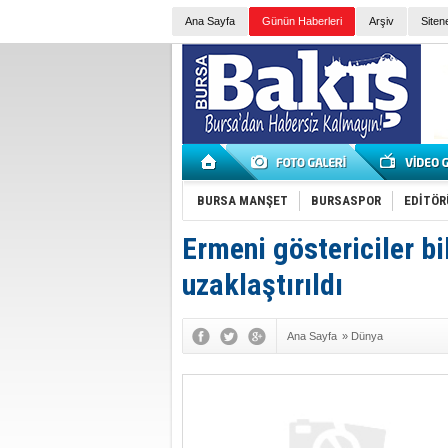
Ana Sayfa
Günün Haberleri
Arşiv
Siten
BURSA MANŞET
BURSASPOR
EDİTÖR
Ermeni göstericiler bi
uzaklaştırıldı
Ana Sayfa
»
Dünya