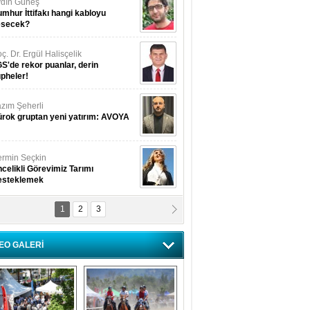
dın Güneş
mhur İttifakı hangi kabloyu
esecek?
ç. Dr. Ergül Halisçelik
S'de rekor puanlar, derin
pheler!
zım Şeherli
rok gruptan yeni yatırım: AVOYA
rmin Seçkin
celikli Görevimiz Tarımı
esteklemek
1
2
3
USUF BEREKET
kkat! Havalar ısınıyor!
EO GALERİ
lüfer Menekli Buzcular
z Hiç Kelebeklerin Sesini
uydunuz Mu?