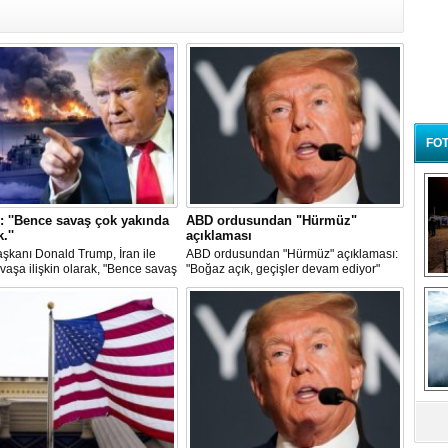
FOT
 ''Bence savaş çok yakında
ABD ordusundan "Hürmüz"
.''
açıklaması
şkanı Donald Trump, İran ile
ABD ordusundan "Hürmüz" açıklaması:
vaşa ilişkin olarak, "Bence savaş
"Boğaz açık, geçişler devam ediyor"
ında bitecek, İran'ın daha fazla
B
bileceğini sanmıyorum" dedi
t