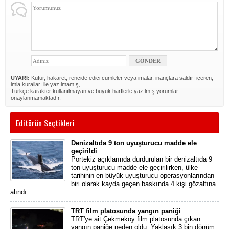
UYARI:
Küfür, hakaret, rencide edici cümleler veya imalar, inançlara saldırı içeren,
imla kuralları ile yazılmamış,
Türkçe karakter kullanılmayan ve büyük harflerle yazılmış yorumlar
onaylanmamaktadır.
Editörün Seçtikleri
Denizaltıda 9 ton uyuşturucu madde ele
geçirildi
Portekiz açıklarında durdurulan bir denizaltıda 9
ton uyuşturucu madde ele geçirilirken, ülke
tarihinin en büyük uyuşturucu operasyonlarından
biri olarak kayda geçen baskında 4 kişi gözaltına
alındı.
TRT film platosunda yangın paniği
TRT'ye ait Çekmeköy film platosunda çıkan
yangın paniğe neden oldu. Yaklaşık 3 bin dönüm