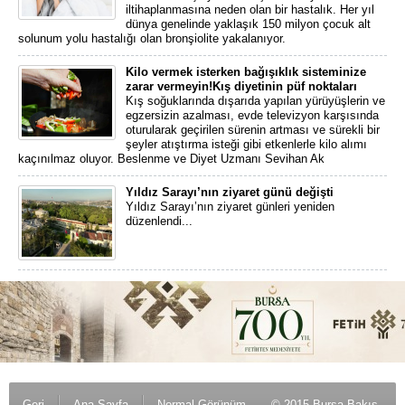
iltihaplanmasına neden olan bir hastalık. Her yıl
dünya genelinde yaklaşık 150 milyon çocuk alt
solunum yolu hastalığı olan bronşiolite yakalanıyor.
Kilo vermek isterken bağışıklık sisteminize
zarar vermeyin!Kış diyetinin püf noktaları
Kış soğuklarında dışarıda yapılan yürüyüşlerin ve
egzersizin azalması, evde televizyon karşısında
oturularak geçirilen sürenin artması ve sürekli bir
şeyler atıştırma isteği gibi etkenlerle kilo alımı
kaçınılmaz oluyor. Beslenme ve Diyet Uzmanı Sevihan Ak
Yıldız Sarayı’nın ziyaret günü değişti
Yıldız Sarayı’nın ziyaret günleri yeniden
düzenlendi...
Geri
Ana Sayfa
Normal Görünüm
© 2015 Bursa Bakış