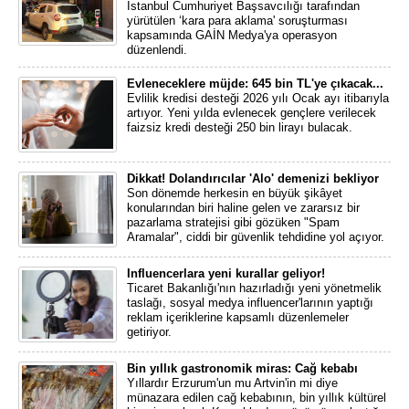
İstanbul Cumhuriyet Başsavcılığı tarafından
yürütülen ‘kara para aklama' soruşturması
kapsamında GAİN Medya'ya operasyon
düzenlendi.
Evleneceklere müjde: 645 bin TL'ye çıkacak...
Evlilik kredisi desteği 2026 yılı Ocak ayı itibarıyla
artıyor. Yeni yılda evlenecek gençlere verilecek
faizsiz kredi desteği 250 bin lirayı bulacak.
Dikkat! Dolandırıcılar 'Alo' demenizi bekliyor
Son dönemde herkesin en büyük şikâyet
konularından biri haline gelen ve zararsız bir
pazarlama stratejisi gibi gözüken "Spam
Aramalar", ciddi bir güvenlik tehdidine yol açıyor.
Influencerlara yeni kurallar geliyor!
Ticaret Bakanlığı'nın hazırladığı yeni yönetmelik
taslağı, sosyal medya influencer'larının yaptığı
reklam içeriklerine kapsamlı düzenlemeler
getiriyor.
Bin yıllık gastronomik miras: Cağ kebabı
Yıllardır Erzurum'un mu Artvin'in mi diye
münazara edilen cağ kebabının, bin yıllık kültürel