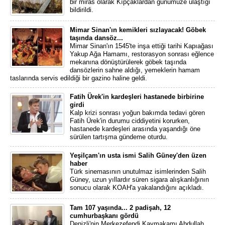
bir miras olarak Kıpçaklardan günümüze ulaştığı
bildirildi.
Mimar Sinan'ın kemikleri sızlayacak! Göbek
taşında dansöz...
Mimar Sinan'ın 1545'te inşa ettiği tarihi Kapıağası
Yakup Ağa Hamamı, restorasyon sonrası eğlence
mekanına dönüştürülerek göbek taşında
dansözlerin sahne aldığı, yemeklerin hamam
taslarında servis edildiği bir gazino haline geldi.
Fatih Ürek'in kardeşleri hastanede birbirine
girdi
Kalp krizi sonrası yoğun bakımda tedavi gören
Fatih Ürek'in durumu ciddiyetini korurken,
hastanede kardeşleri arasında yaşandığı öne
sürülen tartışma gündeme oturdu.
Yeşilçam'ın usta ismi Salih Güney'den üzen
haber
Türk sinemasının unutulmaz isimlerinden Salih
Güney, uzun yıllardır süren sigara alışkanlığının
sonucu olarak KOAH'a yakalandığını açıkladı.
Tam 107 yaşında... 2 padişah, 12
cumhurbaşkanı gördü
Denizli'nin Merkezefendi Kaymakamı Abdullah