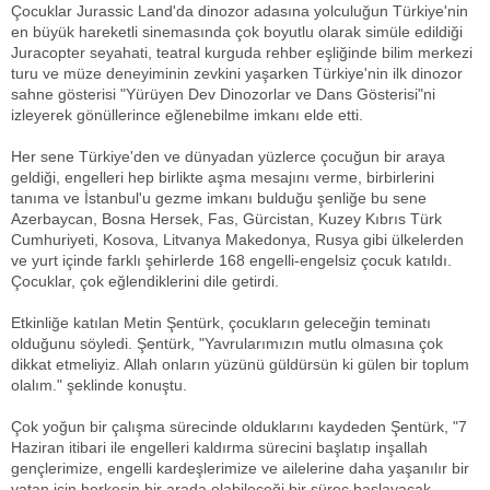
Çocuklar Jurassic Land'da dinozor adasına yolculuğun Türkiye'nin
en büyük hareketli sinemasında çok boyutlu olarak simüle edildiği
Juracopter seyahati, teatral kurguda rehber eşliğinde bilim merkezi
turu ve müze deneyiminin zevkini yaşarken Türkiye'nin ilk dinozor
sahne gösterisi "Yürüyen Dev Dinozorlar ve Dans Gösterisi"ni
izleyerek gönüllerince eğlenebilme imkanı elde etti.
Her sene Türkiye'den ve dünyadan yüzlerce çocuğun bir araya
geldiği, engelleri hep birlikte aşma mesajını verme, birbirlerini
tanıma ve İstanbul'u gezme imkanı bulduğu şenliğe bu sene
Azerbaycan, Bosna Hersek, Fas, Gürcistan, Kuzey Kıbrıs Türk
Cumhuriyeti, Kosova, Litvanya Makedonya, Rusya gibi ülkelerden
ve yurt içinde farklı şehirlerde 168 engelli-engelsiz çocuk katıldı.
Çocuklar, çok eğlendiklerini dile getirdi.
Etkinliğe katılan Metin Şentürk, çocukların geleceğin teminatı
olduğunu söyledi. Şentürk, "Yavrularımızın mutlu olmasına çok
dikkat etmeliyiz. Allah onların yüzünü güldürsün ki gülen bir toplum
olalım." şeklinde konuştu.
Çok yoğun bir çalışma sürecinde olduklarını kaydeden Şentürk, "7
Haziran itibari ile engelleri kaldırma sürecini başlatıp inşallah
gençlerimize, engelli kardeşlerimize ve ailelerine daha yaşanılır bir
vatan için herkesin bir arada olabileceği bir süreç başlayacak.