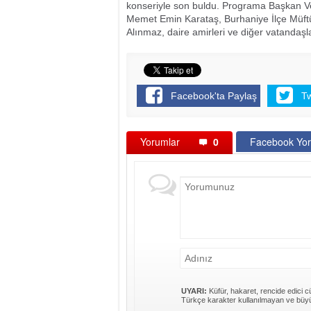
konseriyle son buldu. Programa Başkan Vek
Memet Emin Karataş, Burhaniye İlçe Müf
Alınmaz, daire amirleri ve diğer vatandaşl
Facebook'ta Paylaş
T
Yorumlar
0
Facebook Yor
UYARI:
Küfür, hakaret, rencide edici cü
Türkçe karakter kullanılmayan ve büyü