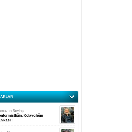
ZARLAR
amazan Sevinç
nformistliğin, Kolaycılığın
hikası !