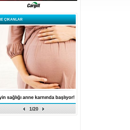
NE ÇIKANLAR
in sağlığı anne karnında başlıyor!
Küçük işletme, büyük 
1/20