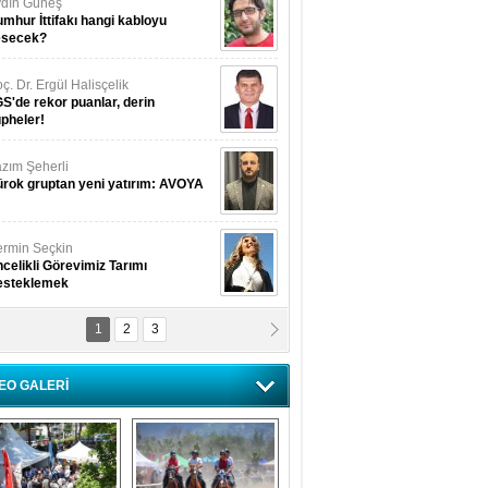
dın Güneş
mhur İttifakı hangi kabloyu
esecek?
ç. Dr. Ergül Halisçelik
S'de rekor puanlar, derin
pheler!
zım Şeherli
rok gruptan yeni yatırım: AVOYA
rmin Seçkin
celikli Görevimiz Tarımı
esteklemek
1
2
3
USUF BEREKET
kkat! Havalar ısınıyor!
EO GALERİ
lüfer Menekli Buzcular
z Hiç Kelebeklerin Sesini
uydunuz Mu?