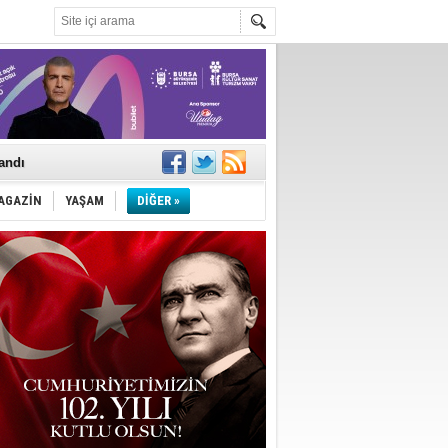
landı
AGAZİN
YAŞAM
DİĞER »