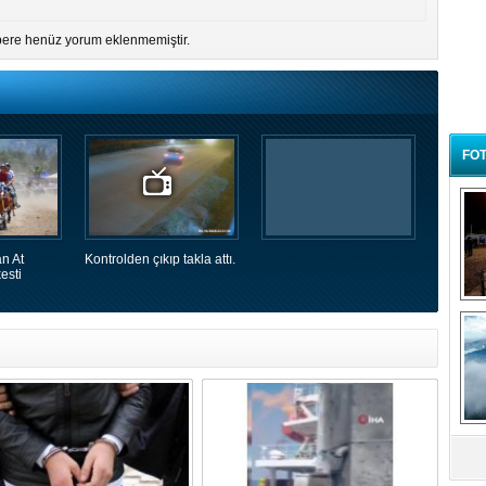
ere henüz yorum eklenmemiştir.
FOT
n At
Kontrolden çıkıp takla attı.
esti
B
t