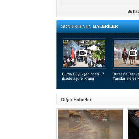
Bu hab
SON EKLENEN
GALERİLER
Bursa Büyükşehir'den 17
Bursa'da Rahva
ilçede aşure ikramı
Yarışları nefes k
Diğer Haberler