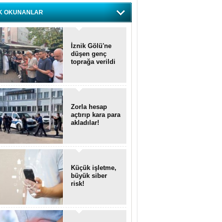
K OKUNANLAR
İznik Gölü'ne
düşen genç
toprağa verildi
Zorla hesap
açtırıp kara para
akladılar!
Küçük işletme,
büyük siber
risk!