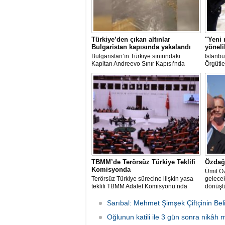
Türkiye’den çıkan altınlar
"Yeni 
Bulgaristan kapısında yakalandı
yöneli
Bulgaristan’ın Türkiye sınırındaki
İstanbu
Kapitan Andreevo Sınır Kapısı’nda
Örgütle
gerçekleştirilen...
TBMM’de Terörsüz Türkiye Teklifi
Özdağ:
Komisyonda
Ümit Ö
Terörsüz Türkiye sürecine ilişkin yasa
gelecek
teklifi TBMM Adalet Komisyonu’nda
dönüştü
Sarıbal: Mehmet Şimşek Çiftçinin Beli
Oğlunun katili ile 3 gün sonra nikâh