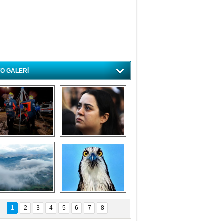
O GALERİ
ursa'da deprem 
Özlem ve minnetle 
atbikatı gerçeğini 
anıyoruz
aratmadı
Bursa'dan 
Balık Kartalı 
büyüleyen 
Bursa’da 
1
2
3
4
5
6
7
8
fotoğraflar
görüntülendi