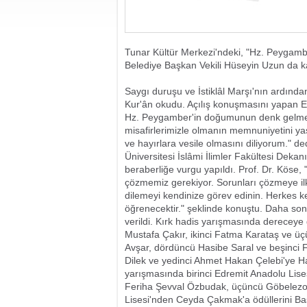
Tunar Kültür Merkezi'ndeki, "Hz. Peygamb
Belediye Başkan Vekili Hüseyin Uzun da ka
Saygı duruşu ve İstiklâl Marşı'nın ardın
Kur'ân okudu. Açılış konuşmasını yapan Ed
Hz. Peygamber'in doğumunun denk gelmesi,
misafirlerimizle olmanın memnuniyetini ya
ve hayırlara vesile olmasını diliyorum." d
Üniversitesi İslâmi İlimler Fakültesi Dekanı
beraberliğe vurgu yapıldı. Prof. Dr. Köse, 
çözmemiz gerekiyor. Sorunları çözmeye il
dilemeyi kendinize görev edinin. Herkes ken
öğrenecektir." şeklinde konuştu. Daha so
verildi. Kırk hadis yarışmasında dereceye 
Mustafa Çakır, ikinci Fatma Karataş ve ü
Avşar, dördüncü Hasibe Saral ve beşinci F
Dilek ve yedinci Ahmet Hakan Çelebi'ye 
yarışmasında birinci Edremit Anadolu Lises
Feriha Şevval Özbudak, üçüncü Göbelezoğ
Lisesi'nden Ceyda Çakmak'a ödüllerini Baş