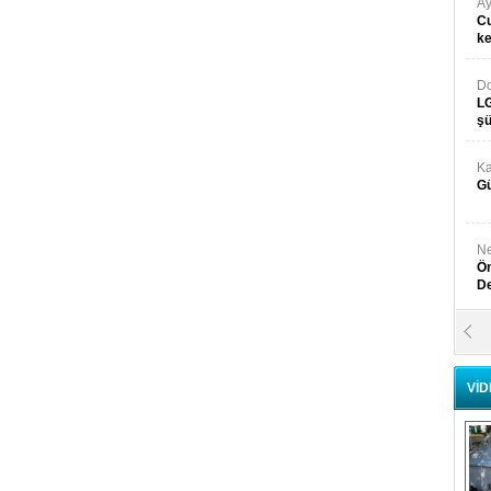
Ay
Cu
k
Do
LG
şü
Ka
Gü
Ne
Ön
D
Y
Di
VİD
Ni
Si
D