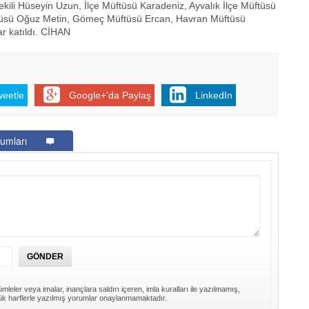
ili Hüseyin Uzun, İlçe Müftüsü Karadeniz, Ayvalık İlçe Müftüsü
tüsü Oğuz Metin, Gömeç Müftüsü Ercan, Havran Müftüsü
ar katıldı. CİHAN
weetle
Google+'da Paylaş
LinkedIn
umları
mleler veya imalar, inançlara saldırı içeren, imla kuralları ile yazılmamış,
k harflerle yazılmış yorumlar onaylanmamaktadır.