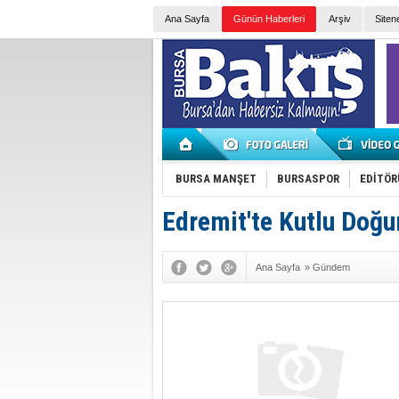
Ana Sayfa
Günün Haberleri
Arşiv
Siten
BURSA MANŞET
BURSASPOR
EDİTÖR
Edremit'te Kutlu Doğ
Ana Sayfa
»
Gündem