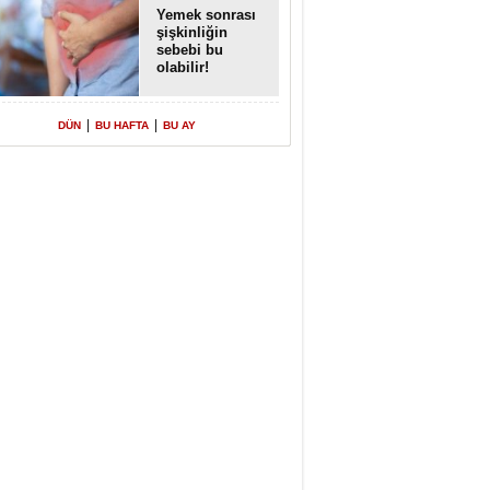
Yemek sonrası
şişkinliğin
sebebi bu
olabilir!
|
|
DÜN
BU HAFTA
BU AY