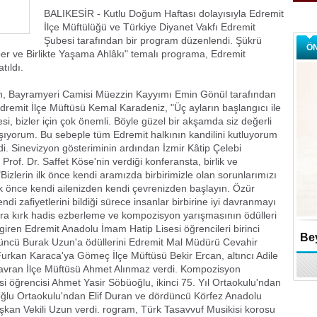
BALIKESİR - Kutlu Doğum Haftası dolayısıyla Edremit
İlçe Müftülüğü ve Türkiye Diyanet Vakfı Edremit
Şubesi tarafından bir program düzenlendi. Şükrü
Ö
er ve Birlikte Yaşama Ahlâkı" temalı programa, Edremit
tıldı.
dan, Bayramyeri Camisi Müezzin Kayyımı Emin Gönül tarafından
remit İlçe Müftüsü Kemal Karadeniz, "Üç ayların başlangıcı ile
 bizler için çok önemli. Böyle güzel bir akşamda siz değerli
şıyorum. Bu sebeple tüm Edremit halkının kandilini kutluyorum
edi. Sinevizyon gösteriminin ardından İzmir Kâtip Çelebi
 Prof. Dr. Saffet Köse'nin verdiği konferansta, birlik ve
"Bizlerin ilk önce kendi aramızda birbirimizle olan sorunlarımızı
k önce kendi ailenizden kendi çevrenizden başlayın. Özür
di zafiyetlerini bildiği sürece insanlar birbirine iyi davranmayı
nra kırk hadis ezberleme ve kompozisyon yarışmasının ödülleri
giren Edremit Anadolu İmam Hatip Lisesi öğrencileri birinci
Bey
çüncü Burak Uzun'a ödüllerini Edremit Mal Müdürü Cevahir
urkan Karaca'ya Gömeç İlçe Müftüsü Bekir Ercan, altıncı Adile
Havran İlçe Müftüsü Ahmet Alınmaz verdi. Kompozisyon
i öğrencisi Ahmet Yasir Söbüoğlu, ikinci 75. Yıl Ortaokulu'ndan
lu Ortaokulu'ndan Elif Duran ve dördüncü Körfez Anadolu
kan Vekili Uzun verdi. rogram, Türk Tasavvuf Musikisi korosu