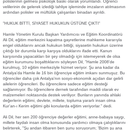
polislerinin gelmesi psikolojik baskı olarak yorumlandı. Öğrenci
velilerinin de gelerek izlediği tahliye işleminde imzaların atılmasının
ardından polisler ve müftülük çalışanları binadan ayrıldı.
"HUKUK BİTTİ, SİYASET HUKUKUN ÜSTÜNE ÇIKTI"
Hamle Yönetim Kurulu Başkan Yardımcısı ve Eğitim Koordinatörü
Ali Dil, eğitim merkezini kapatma gayretlerine mahkeme kararıyla
engel olduklarını ancak hukukun bittiği, siyasetin hukukun üzerine
çıktığı bir durumla karşı karşıya olduklarını ifade etti. Kanun
karşısında yapacakları bir şey olmadığı için istemeyerek de olsa
eğitim kurumunu boşalttıklarını söyleyen Dil, "Hamle 2008'de
kurulmuş, 10 eğitim merkeziyle hizmet veriyor. Şu ana kadar da
Antalya'da Hamle ile 16 bin öğrenciye eğitim imkanı sunmuşuz. Bu
öğrenciler daha çok Antalya'nın sosyo-ekonomik açıdan dar gelirli
ailelerin öğrencileri. Bu öğrencilere sadece eğitim desteği
sağlanmıyor. Bu öğrencilere dernek tarafından maddi olarak ev
malzemeleri noktasında destek veriliyor. Bunların yanında ahlaki
değerlerin eğitimi, devlete, millete, topluma yararlı insan olma
Kur'an-ı Kerim eğitimi gibi konularda eğitim veriyorlar." dedi.
Ali Dil, her sen 200 öğrenciye değerler eğitimi, anne-babaya saygı,
millete faydalı insan olma konusunda yardımcı olmaya çalıştıklarını
belirterek, "Şu andan itibaren ben şunu soruyorum; 'Bizim şu ana