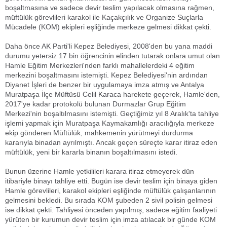
boşaltmasına ve sadece devir teslim yapılacak olmasına rağmen,
müftülük görevlileri karakol ile Kaçakçılık ve Organize Suçlarla
Mücadele (KOM) ekipleri eşliğinde merkeze gelmesi dikkat çekti.
Daha önce AK Parti'li Kepez Belediyesi, 2008'den bu yana maddi
durumu yetersiz 17 bin öğrencinin elinden tutarak onlara umut olan
Hamle Eğitim Merkezleri'nden farklı mahallelerdeki 4 eğitim
merkezini boşaltmasını istemişti. Kepez Belediyesi'nin ardından
Diyanet İşleri de benzer bir uygulamaya imza atmış ve Antalya
Muratpaşa İlçe Müftüsü Celil Karaca harekete geçerek, Hamle'den,
2017'ye kadar protokolü bulunan Durmazlar Grup Eğitim
Merkezi'nin boşaltılmasını istemişti. Geçtiğimiz yıl 8 Aralık'ta tahliye
işlemi yapmak için Muratpaşa Kaymakamlığı aracılığıyla merkeze
ekip gönderen Müftülük, mahkemenin yürütmeyi durdurma
kararıyla binadan ayrılmıştı. Ancak geçen süreçte karar itiraz eden
müftülük, yeni bir kararla binanın boşaltılmasını istedi.
Bunun üzerine Hamle yetkilileri karara itiraz etmeyerek dün
itibariyle binayı tahliye etti. Bugün ise devir teslim için binaya giden
Hamle görevlileri, karakol ekipleri eşliğinde müftülük çalışanlarının
gelmesini bekledi. Bu sırada KOM şubeden 2 sivil polisin gelmesi
ise dikkat çekti. Tahliyesi önceden yapılmış, sadece eğitim faaliyeti
yürüten bir kurumun devir teslim için imza atılacak bir günde KOM