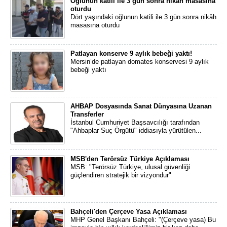
Oğlunun katili ile 3 gün sonra nikâh masasına
oturdu
Dört yaşındaki oğlunun katili ile 3 gün sonra nikâh
masasına oturdu
Patlayan konserve 9 aylık bebeği yaktı!
Mersin’de patlayan domates konservesi 9 aylık
bebeği yaktı
AHBAP Dosyasında Sanat Dünyasına Uzanan
Transferler
İstanbul Cumhuriyet Başsavcılığı tarafından
"Ahbaplar Suç Örgütü" iddiasıyla yürütülen...
MSB'den Terörsüz Türkiye Açıklaması
MSB: "Terörsüz Türkiye, ulusal güvenliği
güçlendiren stratejik bir vizyondur"
Bahçeli'den Çerçeve Yasa Açıklaması
MHP Genel Başkanı Bahçeli: "(Çerçeve yasa) Bu