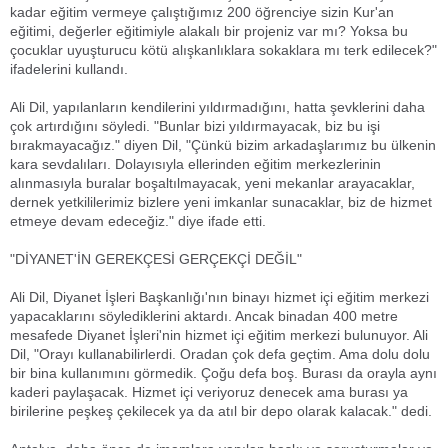
kadar eğitim vermeye çalıştığımız 200 öğrenciye sizin Kur'an
eğitimi, değerler eğitimiyle alakalı bir projeniz var mı? Yoksa bu
çocuklar uyuşturucu kötü alışkanlıklara sokaklara mı terk edilecek?"
ifadelerini kullandı.
Ali Dil, yapılanların kendilerini yıldırmadığını, hatta şevklerini daha
çok artırdığını söyledi. "Bunlar bizi yıldırmayacak, biz bu işi
bırakmayacağız." diyen Dil, "Çünkü bizim arkadaşlarımız bu ülkenin
kara sevdalıları. Dolayısıyla ellerinden eğitim merkezlerinin
alınmasıyla buralar boşaltılmayacak, yeni mekanlar arayacaklar,
dernek yetkililerimiz bizlere yeni imkanlar sunacaklar, biz de hizmet
etmeye devam edeceğiz." diye ifade etti.
"DİYANET'İN GEREKÇESİ GERÇEKÇİ DEĞİL"
Ali Dil, Diyanet İşleri Başkanlığı'nın binayı hizmet içi eğitim merkezi
yapacaklarını söylediklerini aktardı. Ancak binadan 400 metre
mesafede Diyanet İşleri'nin hizmet içi eğitim merkezi bulunuyor. Ali
Dil, "Orayı kullanabilirlerdi. Oradan çok defa geçtim. Ama dolu dolu
bir bina kullanımını görmedik. Çoğu defa boş. Burası da orayla aynı
kaderi paylaşacak. Hizmet içi veriyoruz denecek ama burası ya
birilerine peşkeş çekilecek ya da atıl bir depo olarak kalacak." dedi.