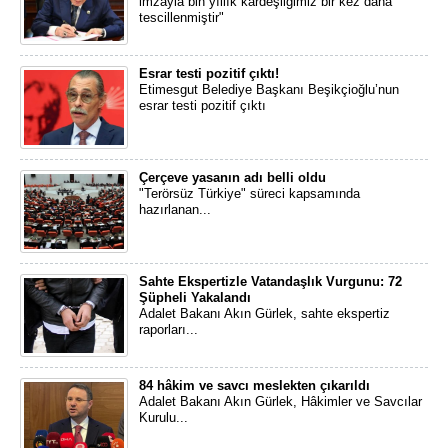
imzayla bin yıllık kardeşliğimiz bir kez daha
tescillenmiştir"
Esrar testi pozitif çıktı!
Etimesgut Belediye Başkanı Beşikçioğlu’nun
esrar testi pozitif çıktı
Çerçeve yasanın adı belli oldu
"Terörsüz Türkiye" süreci kapsamında
hazırlanan...
Sahte Ekspertizle Vatandaşlık Vurgunu: 72
Şüpheli Yakalandı
Adalet Bakanı Akın Gürlek, sahte ekspertiz
raporları...
84 hâkim ve savcı meslekten çıkarıldı
Adalet Bakanı Akın Gürlek, Hâkimler ve Savcılar
Kurulu...