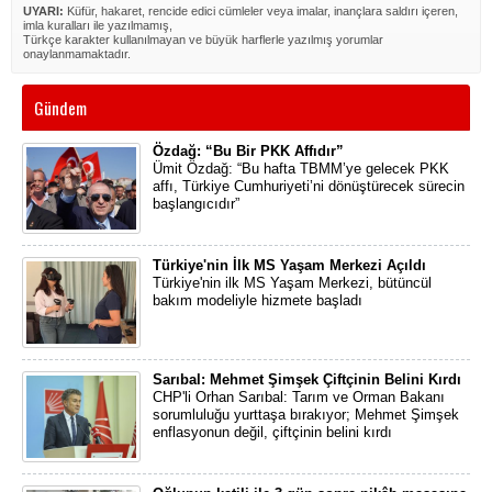
UYARI:
Küfür, hakaret, rencide edici cümleler veya imalar, inançlara saldırı içeren,
imla kuralları ile yazılmamış,
Türkçe karakter kullanılmayan ve büyük harflerle yazılmış yorumlar
onaylanmamaktadır.
Gündem
Özdağ: “Bu Bir PKK Affıdır”
Ümit Özdağ: “Bu hafta TBMM’ye gelecek PKK
affı, Türkiye Cumhuriyeti’ni dönüştürecek sürecin
başlangıcıdır”
Türkiye'nin İlk MS Yaşam Merkezi Açıldı
Türkiye'nin ilk MS Yaşam Merkezi, bütüncül
bakım modeliyle hizmete başladı
Sarıbal: Mehmet Şimşek Çiftçinin Belini Kırdı
CHP'li Orhan Sarıbal: Tarım ve Orman Bakanı
sorumluluğu yurttaşa bırakıyor; Mehmet Şimşek
enflasyonun değil, çiftçinin belini kırdı