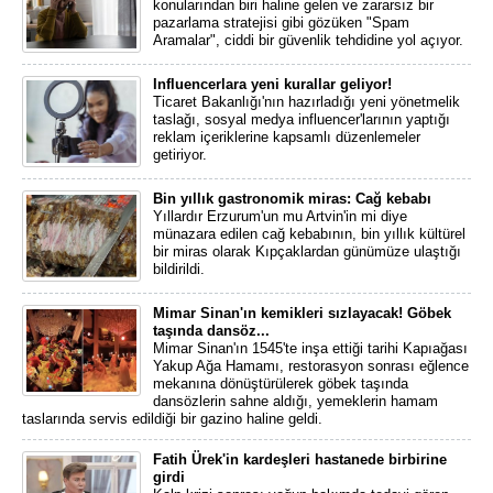
konularından biri haline gelen ve zararsız bir
pazarlama stratejisi gibi gözüken "Spam
Aramalar", ciddi bir güvenlik tehdidine yol açıyor.
Influencerlara yeni kurallar geliyor!
Ticaret Bakanlığı'nın hazırladığı yeni yönetmelik
taslağı, sosyal medya influencer'larının yaptığı
reklam içeriklerine kapsamlı düzenlemeler
getiriyor.
Bin yıllık gastronomik miras: Cağ kebabı
Yıllardır Erzurum'un mu Artvin'in mi diye
münazara edilen cağ kebabının, bin yıllık kültürel
bir miras olarak Kıpçaklardan günümüze ulaştığı
bildirildi.
Mimar Sinan'ın kemikleri sızlayacak! Göbek
taşında dansöz...
Mimar Sinan'ın 1545'te inşa ettiği tarihi Kapıağası
Yakup Ağa Hamamı, restorasyon sonrası eğlence
mekanına dönüştürülerek göbek taşında
dansözlerin sahne aldığı, yemeklerin hamam
taslarında servis edildiği bir gazino haline geldi.
Fatih Ürek'in kardeşleri hastanede birbirine
girdi