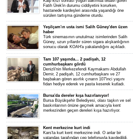
Kalp krizi sonrası yoğun bakımda tedavi gören
Fatih Ürek'in durumu ciddiyetini korurken,
hastanede kardeşleri arasında yaşandığı öne
sürülen tartışma gündeme oturdu.
Yeşilçam'ın usta ismi Salih Güney'den üzen
haber
Türk sinemasının unutulmaz isimlerinden Salih
Güney, uzun yıllardır süren sigara alışkanlığının
sonucu olarak KOAH'a yakalandığını açıkladı.
Tam 107 yaşında... 2 padişah, 12
cumhurbaşkanı gördü
Denizli'nin Merkezefendi Kaymakamı Abdullah
Demir, 2 padişah, 12 cumhurbaşkanı ve 27
başbakan gören asırlık çınarın 107'inci yaşını
fidan hediye ederek ve pasta keserek kutladı.
Bursa'da dereler kışa hazırlanıyor!
Bursa Büyükşehir Belediyesi, olası taşkın ve sel
baskınlarının önüne geçmek amacıyla kent
merkezinden geçen dereleri kışa hazırlıyor.
Kent merkezine kurt indi
Kars'ta kurt kent merkezine indi. O anlar bir
vatandaş tarafından cep telefonuyla kaydedildi.