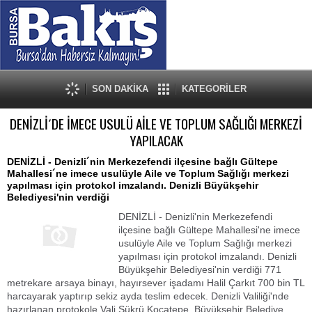
SON DAKİKA
KATEGORİLER
DENİZLİ´DE İMECE USULÜ AİLE VE TOPLUM SAĞLIĞI MERKEZİ
YAPILACAK
DENİZLİ - Denizli´nin Merkezefendi ilçesine bağlı Gültepe
Mahallesi´ne imece usulüyle Aile ve Toplum Sağlığı merkezi
yapılması için protokol imzalandı. Denizli Büyükşehir
Belediyesi'nin verdiği
DENİZLİ - Denizli'nin Merkezefendi
ilçesine bağlı Gültepe Mahallesi'ne imece
usulüyle Aile ve Toplum Sağlığı merkezi
yapılması için protokol imzalandı. Denizli
Büyükşehir Belediyesi'nin verdiği 771
metrekare arsaya binayı, hayırsever işadamı Halil Çarkıt 700 bin TL
harcayarak yaptırıp sekiz ayda teslim edecek. Denizli Valiliği'nde
hazırlanan protokole Vali Şükrü Kocatepe, Büyükşehir Belediye