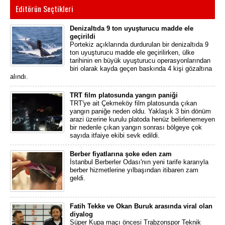
Editörün Seçtikleri
Denizaltıda 9 ton uyuşturucu madde ele
geçirildi
Portekiz açıklarında durdurulan bir denizaltıda 9
ton uyuşturucu madde ele geçirilirken, ülke
tarihinin en büyük uyuşturucu operasyonlarından
biri olarak kayda geçen baskında 4 kişi gözaltına
alındı.
TRT film platosunda yangın paniği
TRT'ye ait Çekmeköy film platosunda çıkan
yangın paniğe neden oldu. Yaklaşık 3 bin dönüm
arazi üzerine kurulu platoda henüz belirlenemeyen
bir nedenle çıkan yangın sonrası bölgeye çok
sayıda itfaiye ekibi sevk edildi.
Berber fiyatlarına şoke eden zam
İstanbul Berberler Odası'nın yeni tarife kararıyla
berber hizmetlerine yılbaşından itibaren zam
geldi.
Fatih Tekke ve Okan Buruk arasında viral olan
diyalog
Süper Kupa maçı öncesi Trabzonspor Teknik