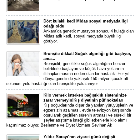
Dört kulaklı kedi Midas sosyal medyada ilgi
odağı oldu
Ankara’da genetik mutasyon sonucu 4 kulağı olan
Midas adlı kedi, sosyal medyada büyük ilgi
görüyor.
Bronşite dikkat! Soğuk algınlığı gibi başlıyor,
ama...
Bronşiolit, genellikle soğuk algınlığına benzer
belirtilerle başlayan ve küçük hava yollarının
iltihaplanmasına neden olan bir hastalık. Her yıl
dünya genelinde yaklaşık 150 milyon çocuk alt
solunum yolu hastalığı olan bronşiolite yakalanıyor.
Kilo vermek isterken bağışıklık sisteminize
zarar vermeyin!Kış diyetinin püf noktaları
Kış soğuklarında dışarıda yapılan yürüyüşlerin ve
egzersizin azalması, evde televizyon karşısında
oturularak geçirilen sürenin artması ve sürekli bir
şeyler atıştırma isteği gibi etkenlerle kilo alımı
kaçınılmaz oluyor. Beslenme ve Diyet Uzmanı Sevihan Ak
Yıldız Sarayı’nın ziyaret günü değişti