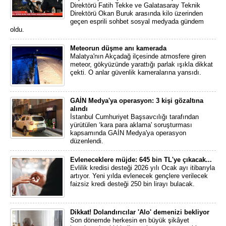
Direktörü Fatih Tekke ve Galatasaray Teknik
Direktörü Okan Buruk arasında kilo üzerinden
geçen esprili sohbet sosyal medyada gündem
oldu.
Meteorun düşme anı kamerada
Malatya'nın Akçadağ ilçesinde atmosfere giren
meteor, gökyüzünde yarattığı parlak ışıkla dikkat
çekti. O anlar güvenlik kameralarına yansıdı.
GAİN Medya'ya operasyon: 3 kişi gözaltına
alındı
İstanbul Cumhuriyet Başsavcılığı tarafından
yürütülen ‘kara para aklama' soruşturması
kapsamında GAİN Medya'ya operasyon
düzenlendi.
Evleneceklere müjde: 645 bin TL'ye çıkacak...
Evlilik kredisi desteği 2026 yılı Ocak ayı itibarıyla
artıyor. Yeni yılda evlenecek gençlere verilecek
faizsiz kredi desteği 250 bin lirayı bulacak.
Dikkat! Dolandırıcılar 'Alo' demenizi bekliyor
Son dönemde herkesin en büyük şikâyet