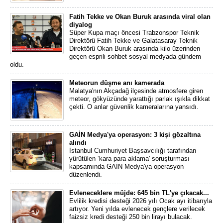
Fatih Tekke ve Okan Buruk arasında viral olan
diyalog
Süper Kupa maçı öncesi Trabzonspor Teknik
Direktörü Fatih Tekke ve Galatasaray Teknik
Direktörü Okan Buruk arasında kilo üzerinden
geçen esprili sohbet sosyal medyada gündem
oldu.
Meteorun düşme anı kamerada
Malatya'nın Akçadağ ilçesinde atmosfere giren
meteor, gökyüzünde yarattığı parlak ışıkla dikkat
çekti. O anlar güvenlik kameralarına yansıdı.
GAİN Medya'ya operasyon: 3 kişi gözaltına
alındı
İstanbul Cumhuriyet Başsavcılığı tarafından
yürütülen ‘kara para aklama' soruşturması
kapsamında GAİN Medya'ya operasyon
düzenlendi.
Evleneceklere müjde: 645 bin TL'ye çıkacak...
Evlilik kredisi desteği 2026 yılı Ocak ayı itibarıyla
artıyor. Yeni yılda evlenecek gençlere verilecek
faizsiz kredi desteği 250 bin lirayı bulacak.