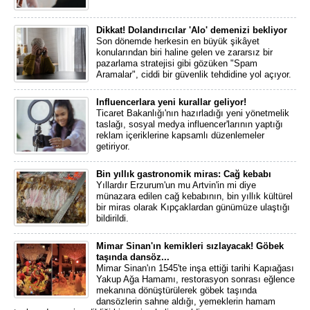
Dikkat! Dolandırıcılar 'Alo' demenizi bekliyor
Son dönemde herkesin en büyük şikâyet
konularından biri haline gelen ve zararsız bir
pazarlama stratejisi gibi gözüken "Spam
Aramalar", ciddi bir güvenlik tehdidine yol açıyor.
Influencerlara yeni kurallar geliyor!
Ticaret Bakanlığı'nın hazırladığı yeni yönetmelik
taslağı, sosyal medya influencer'larının yaptığı
reklam içeriklerine kapsamlı düzenlemeler
getiriyor.
Bin yıllık gastronomik miras: Cağ kebabı
Yıllardır Erzurum'un mu Artvin'in mi diye
münazara edilen cağ kebabının, bin yıllık kültürel
bir miras olarak Kıpçaklardan günümüze ulaştığı
bildirildi.
Mimar Sinan'ın kemikleri sızlayacak! Göbek
taşında dansöz...
Mimar Sinan'ın 1545'te inşa ettiği tarihi Kapıağası
Yakup Ağa Hamamı, restorasyon sonrası eğlence
mekanına dönüştürülerek göbek taşında
dansözlerin sahne aldığı, yemeklerin hamam