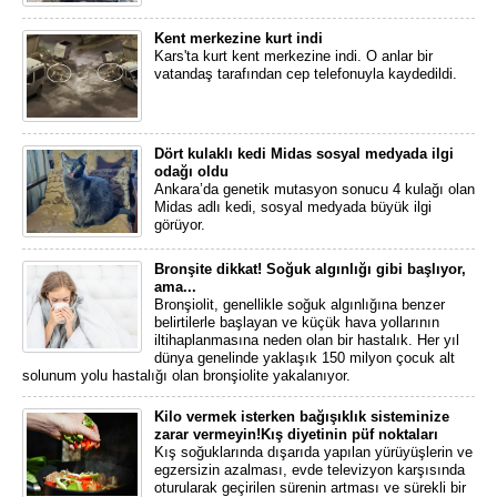
Kent merkezine kurt indi
Kars'ta kurt kent merkezine indi. O anlar bir
vatandaş tarafından cep telefonuyla kaydedildi.
Dört kulaklı kedi Midas sosyal medyada ilgi
odağı oldu
Ankara’da genetik mutasyon sonucu 4 kulağı olan
Midas adlı kedi, sosyal medyada büyük ilgi
görüyor.
Bronşite dikkat! Soğuk algınlığı gibi başlıyor,
ama...
Bronşiolit, genellikle soğuk algınlığına benzer
belirtilerle başlayan ve küçük hava yollarının
iltihaplanmasına neden olan bir hastalık. Her yıl
dünya genelinde yaklaşık 150 milyon çocuk alt
solunum yolu hastalığı olan bronşiolite yakalanıyor.
Kilo vermek isterken bağışıklık sisteminize
zarar vermeyin!Kış diyetinin püf noktaları
Kış soğuklarında dışarıda yapılan yürüyüşlerin ve
egzersizin azalması, evde televizyon karşısında
oturularak geçirilen sürenin artması ve sürekli bir