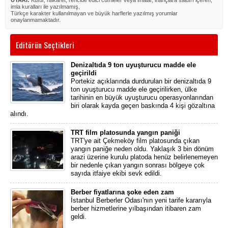
UYARI:
Küfür, hakaret, rencide edici cümleler veya imalar, inançlara saldırı içeren,
imla kuralları ile yazılmamış,
Türkçe karakter kullanılmayan ve büyük harflerle yazılmış yorumlar
onaylanmamaktadır.
Editörün Seçtikleri
Denizaltıda 9 ton uyuşturucu madde ele
geçirildi
Portekiz açıklarında durdurulan bir denizaltıda 9
ton uyuşturucu madde ele geçirilirken, ülke
tarihinin en büyük uyuşturucu operasyonlarından
biri olarak kayda geçen baskında 4 kişi gözaltına
alındı.
TRT film platosunda yangın paniği
TRT'ye ait Çekmeköy film platosunda çıkan
yangın paniğe neden oldu. Yaklaşık 3 bin dönüm
arazi üzerine kurulu platoda henüz belirlenemeyen
bir nedenle çıkan yangın sonrası bölgeye çok
sayıda itfaiye ekibi sevk edildi.
Berber fiyatlarına şoke eden zam
İstanbul Berberler Odası'nın yeni tarife kararıyla
berber hizmetlerine yılbaşından itibaren zam
geldi.