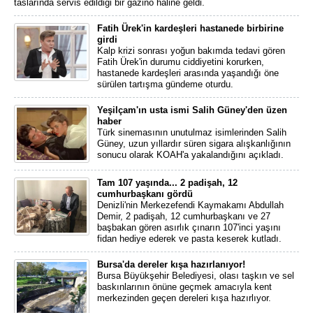
taslarında servis edildiği bir gazino haline geldi.
Fatih Ürek'in kardeşleri hastanede birbirine
girdi
Kalp krizi sonrası yoğun bakımda tedavi gören
Fatih Ürek'in durumu ciddiyetini korurken,
hastanede kardeşleri arasında yaşandığı öne
sürülen tartışma gündeme oturdu.
Yeşilçam'ın usta ismi Salih Güney'den üzen
haber
Türk sinemasının unutulmaz isimlerinden Salih
Güney, uzun yıllardır süren sigara alışkanlığının
sonucu olarak KOAH'a yakalandığını açıkladı.
Tam 107 yaşında... 2 padişah, 12
cumhurbaşkanı gördü
Denizli'nin Merkezefendi Kaymakamı Abdullah
Demir, 2 padişah, 12 cumhurbaşkanı ve 27
başbakan gören asırlık çınarın 107'inci yaşını
fidan hediye ederek ve pasta keserek kutladı.
Bursa'da dereler kışa hazırlanıyor!
Bursa Büyükşehir Belediyesi, olası taşkın ve sel
baskınlarının önüne geçmek amacıyla kent
merkezinden geçen dereleri kışa hazırlıyor.