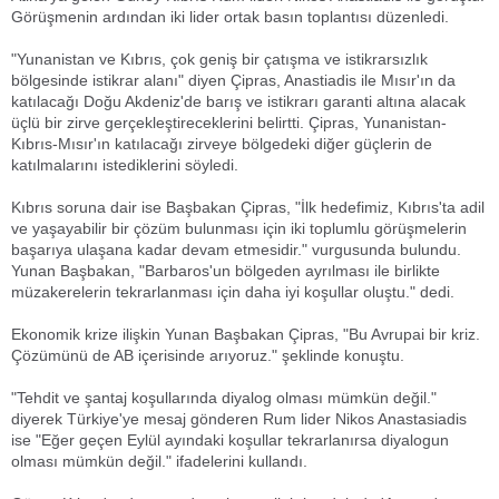
Görüşmenin ardından iki lider ortak basın toplantısı düzenledi.
"Yunanistan ve Kıbrıs, çok geniş bir çatışma ve istikrarsızlık
bölgesinde istikrar alanı" diyen Çipras, Anastiadis ile Mısır'ın da
katılacağı Doğu Akdeniz'de barış ve istikrarı garanti altına alacak
üçlü bir zirve gerçekleştireceklerini belirtti. Çipras, Yunanistan-
Kıbrıs-Mısır'ın katılacağı zirveye bölgedeki diğer güçlerin de
katılmalarını istediklerini söyledi.
Kıbrıs soruna dair ise Başbakan Çipras, "İlk hedefimiz, Kıbrıs'ta adil
ve yaşayabilir bir çözüm bulunması için iki toplumlu görüşmelerin
başarıya ulaşana kadar devam etmesidir." vurgusunda bulundu.
Yunan Başbakan, "Barbaros'un bölgeden ayrılması ile birlikte
müzakerelerin tekrarlanması için daha iyi koşullar oluştu." dedi.
Ekonomik krize ilişkin Yunan Başbakan Çipras, "Bu Avrupai bir kriz.
Çözümünü de AB içerisinde arıyoruz." şeklinde konuştu.
"Tehdit ve şantaj koşullarında diyalog olması mümkün değil."
diyerek Türkiye'ye mesaj gönderen Rum lider Nikos Anastasiadis
ise "Eğer geçen Eylül ayındaki koşullar tekrarlanırsa diyalogun
olması mümkün değil." ifadelerini kullandı.