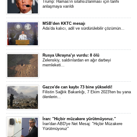
Trump: Hamas'ın silahsızlanması için tarihi
anlaşmaya varıldı
MSB’den KKTC mesajı
Ada’da kalıcı, adil ve sürdürülebilir çözümün...
Rusya Ukrayna’yı vurdu: 8 ölü
Zelenskiy, saldırılardan en ağır darbeyi
memleketi...
Gazze'de can kaybı 73 bine yükseldi!
Filistin Sağlık Bakanlığı, 7 Ekim 2023'ten bu yana
ölenlerin...
İran: ''Hiçbir müzakere yürütmüyoruz.''
İran'dan ABD'ye Net Mesaj: "Hiçbir Müzakere
Yürütmüyoruz"