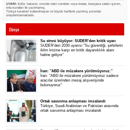
UYARI:
Küfür, hakaret, rencide edici cümleler veya imalar, inançlara saldırı içeren,
imla kuralları ile yazılmamış,
Türkçe karakter kullanılmayan ve büyük harflerle yazılmış yorumlar
onaylanmamaktadır.
Dünya
Su stresi büyüyor: SUDER’den kritik uyarı
SUDER’den 2030 uyarısı:“Su güvenliği, şehirlerin
iklim krizine karşı en kritik dayanıklılık alanı
haline geliyor”
İran: ''ABD ile müzakere yürütmüyoruz.''
İran: "ABD ile müzakere yürütmüyoruz sadece
aracılar üzerinden mesaj alışverişinde
bulunuyoruz"
Ortak savunma anlaşması imzalandı
Türkiye, Suudi Arabistan ve Pakistan arasında
ortak savunma anlaşması imzalandı