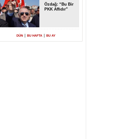
Özdağ: “Bu Bir
PKK Affıdır”
|
|
DÜN
BU HAFTA
BU AY