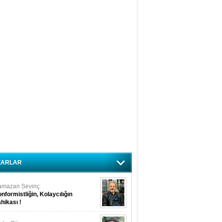
ZARLAR
amazan Sevinç
nformistliğin, Kolaycılığın
hikası !