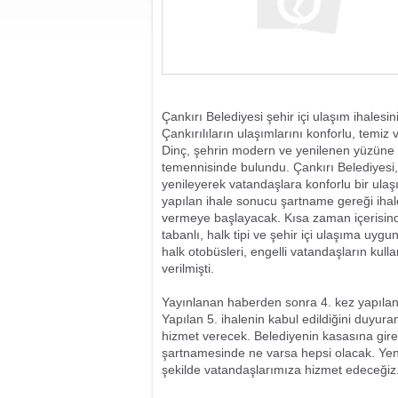
Çankırı Belediyesi şehir içi ulaşım ihales
Çankırılıların ulaşımlarını konforlu, temiz 
Dinç, şehrin modern ve yenilenen yüzüne y
temennisinde bulundu. Çankırı Belediyesi,
yenileyerek vatandaşlara konforlu bir ulaşı
yapılan ihale sonucu şartname gereği ihale
vermeye başlayacak. Kısa zaman içerisind
tabanlı, halk tipi ve şehir içi ulaşıma uyg
halk otobüsleri, engelli vatandaşların kull
verilmişti.
Yayınlanan haberden sonra 4. kez yapılan 
Yapılan 5. ihalenin kabul edildiğini duyur
hizmet verecek. Belediyenin kasasına gir
şartnamesinde ne varsa hepsi olacak. Yeni 
şekilde vatandaşlarımıza hizmet edeceğiz. 