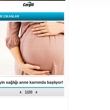
NE ÇIKANLAR
in sağlığı anne karnında başlıyor!
Küçük işletme, büyük 
1/20