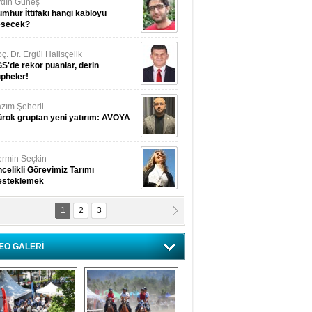
dın Güneş
mhur İttifakı hangi kabloyu
esecek?
ç. Dr. Ergül Halisçelik
S'de rekor puanlar, derin
pheler!
zım Şeherli
rok gruptan yeni yatırım: AVOYA
rmin Seçkin
celikli Görevimiz Tarımı
esteklemek
1
2
3
USUF BEREKET
kkat! Havalar ısınıyor!
EO GALERİ
lüfer Menekli Buzcular
z Hiç Kelebeklerin Sesini
uydunuz Mu?