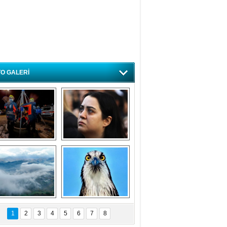
O GALERİ
ursa'da deprem 
Özlem ve minnetle 
atbikatı gerçeğini 
anıyoruz
aratmadı
Bursa'dan 
Balık Kartalı 
büyüleyen 
Bursa’da 
1
2
3
4
5
6
7
8
fotoğraflar
görüntülendi