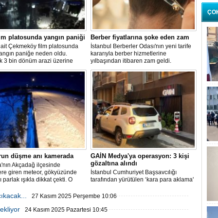
ÇO
lm platosunda yangın paniği
Berber fiyatlarına şoke eden zam
 ait Çekmeköy film platosunda
İstanbul Berberler Odası'nın yeni tarife
yangın paniğe neden oldu.
kararıyla berber hizmetlerine
k 3 bin dönüm arazi üzerine
yılbaşından itibaren zam geldi.
 platoda henüz belirlenemeyen
enle çıkan yangın sonrası
 çok sayıda itfaiye ekibi sevk
run düşme anı kamerada
GAİN Medya'ya operasyon: 3 kişi
gözaltına alındı
'nın Akçadağ ilçesinde
ere giren meteor, gökyüzünde
İstanbul Cumhuriyet Başsavcılığı
ı parlak ışıkla dikkat çekti. O
tarafından yürütülen ‘kara para aklama'
üvenlik kameralarına yansıdı.
soruşturması kapsamında GAİN
Medya'ya operasyon düzenlendi.
ıkacak...
27 Kasım 2025 Perşembe 10:06
ekliyor
24 Kasım 2025 Pazartesi 10:45