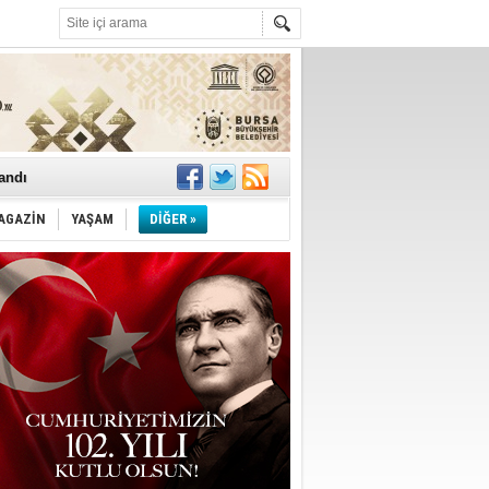
landı
AGAZİN
YAŞAM
DİĞER »