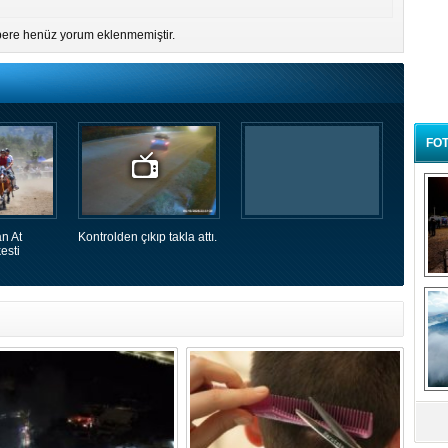
ere henüz yorum eklenmemiştir.
FOT
n At
Kontrolden çıkıp takla attı.
esti
B
t