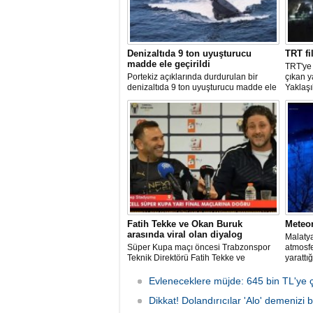
Denizaltıda 9 ton uyuşturucu
TRT fi
madde ele geçirildi
TRT'ye
Portekiz açıklarında durdurulan bir
çıkan 
denizaltıda 9 ton uyuşturucu madde ele
Yaklaşı
geçirilirken, ülke tarihinin en büyük
kurulu
uyuşturucu operasyonlarından biri
bir ned
olarak kayda geçen baskında 4 kişi
bölgeye
gözaltına alındı.
edildi.
Fatih Tekke ve Okan Buruk
Meteo
arasında viral olan diyalog
Malatya
Süper Kupa maçı öncesi Trabzonspor
atmosf
Teknik Direktörü Fatih Tekke ve
yarattığ
Galatasaray Teknik Direktörü Okan
anlar g
Buruk arasında kilo üzerinden geçen
Evleneceklere müjde: 645 bin TL'ye ç
esprili sohbet sosyal medyada gündem
oldu.
Dikkat! Dolandırıcılar 'Alo' demenizi b