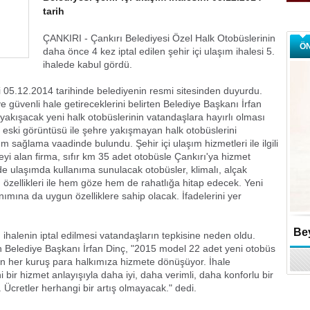
tarih
ÇANKIRI - Çankırı Belediyesi Özel Halk Otobüslerinin
Ö
daha önce 4 kez iptal edilen şehir içi ulaşım ihalesi 5.
ihalede kabul gördü.
ini 05.12.2014 tarihinde belediyenin resmi sitesinden duyurdu.
ve güvenli hale getireceklerini belirten Belediye Başkanı İrfan
akışacak yeni halk otobüslerinin vatandaşlara hayırlı olması
 eski görüntüsü ile şehre yakışmayan halk otobüslerini
m sağlama vaadinde bulundu. Şehir içi ulaşım hizmetleri ile ilgili
yi alan firma, sıfır km 35 adet otobüsle Çankırı'ya hizmet
e ulaşımda kullanıma sunulacak otobüsler, klimalı, alçak
un özellikleri ile hem göze hem de rahatlığa hitap edecek. Yeni
anımına da uygun özelliklere sahip olacak. İfadelerini yer
Bey
ihalenin iptal edilmesi vatandaşların tepkisine neden oldu.
an Belediye Başkanı İrfan Dinç, "2015 model 22 adet yeni otobüs
en her kuruş para halkımıza hizmete dönüşüyor. İhale
bir hizmet anlayışıyla daha iyi, daha verimli, daha konforlu bir
Ücretler herhangi bir artış olmayacak." dedi.