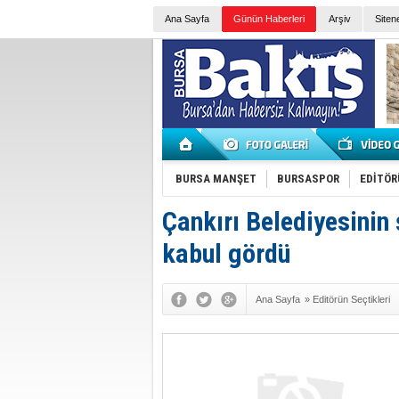
Ana Sayfa
Günün Haberleri
Arşiv
Siten
BURSA MANŞET
BURSASPOR
EDİTÖR
Çankırı Belediyesinin 
kabul gördü
Ana Sayfa
»
Editörün Seçtikleri