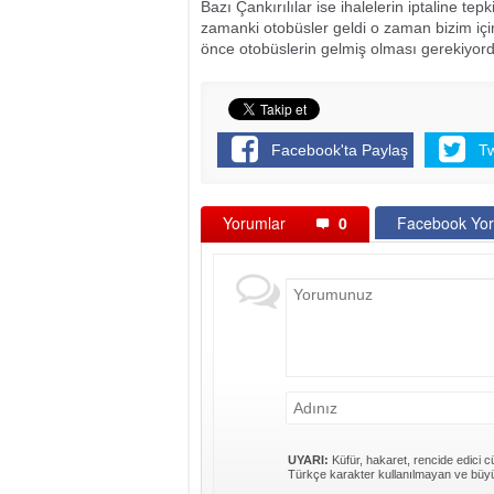
Bazı Çankırılılar ise ihalelerin iptaline te
zamanki otobüsler geldi o zaman bizim içi
önce otobüslerin gelmiş olması gerekiyordu
Facebook'ta Paylaş
T
Yorumlar
0
Facebook Yor
UYARI:
Küfür, hakaret, rencide edici cü
Türkçe karakter kullanılmayan ve büyü