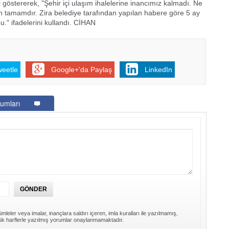
pki göstererek, "Şehir içi ulaşım ihalelerine inancımız kalmadı. Ne
n tamamdır. Zira belediye tarafından yapılan habere göre 5 ay
." ifadelerini kullandı. CİHAN
weetle
Google+'da Paylaş
LinkedIn
umları
mleler veya imalar, inançlara saldırı içeren, imla kuralları ile yazılmamış,
k harflerle yazılmış yorumlar onaylanmamaktadır.