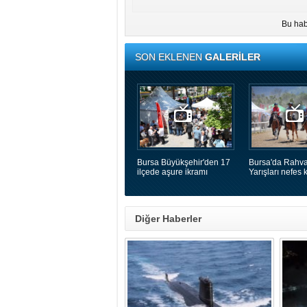
Bu hab
SON EKLENEN
GALERİLER
Bursa Büyükşehir'den 17
Bursa'da Rahva
ilçede aşure ikramı
Yarışları nefes k
Diğer Haberler