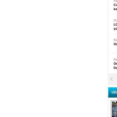
Ay
Cu
k
Do
LG
şü
Ka
Gü
Ne
Ön
D
Y
Di
VİD
Ni
Si
D