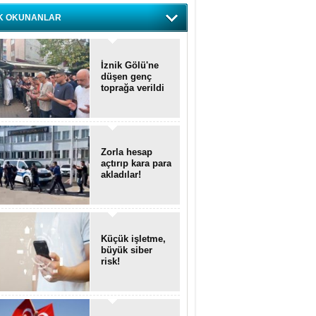
K OKUNANLAR
İznik Gölü'ne
düşen genç
toprağa verildi
Zorla hesap
açtırıp kara para
akladılar!
Küçük işletme,
büyük siber
risk!