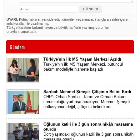
UYARI:
Küfür, hakaret, rencide edici cümleler veya imalar, inançlara saldırı içeren,
imla kuralları ile yazılmamış,
Türkçe karakter kullanılmayan ve büyük harflerle yazılmış yorumlar
onaylanmamaktadır.
Gündem
Türkiye'nin İlk MS Yaşam Merkezi Açıldı
Türkiye'nin ilk MS Yaşam Merkezi, bütüncül
bakım modeliyle hizmete başladı
Sarıbal: Mehmet Şimşek Çiftçinin Belini Kırdı
CHP'li Orhan Sarıbal: Tarım ve Orman Bakanı
sorumluluğu yurttaşa bırakıyor; Mehmet Şimşek
enflasyonun değil, çiftçinin belini kırdı
Oğlunun katili ile 3 gün sonra nikâh masasına
oturdu
Dört yaşındaki oğlunun katili ile 3 gün sonra nikâh
masasına oturdu