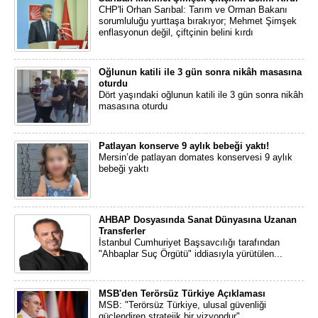
CHP'li Orhan Sarıbal: Tarım ve Orman Bakanı
sorumluluğu yurttaşa bırakıyor; Mehmet Şimşek
enflasyonun değil, çiftçinin belini kırdı
Oğlunun katili ile 3 gün sonra nikâh masasına
oturdu
Dört yaşındaki oğlunun katili ile 3 gün sonra nikâh
masasına oturdu
Patlayan konserve 9 aylık bebeği yaktı!
Mersin’de patlayan domates konservesi 9 aylık
bebeği yaktı
AHBAP Dosyasında Sanat Dünyasına Uzanan
Transferler
İstanbul Cumhuriyet Başsavcılığı tarafından
"Ahbaplar Suç Örgütü" iddiasıyla yürütülen...
MSB'den Terörsüz Türkiye Açıklaması
MSB: "Terörsüz Türkiye, ulusal güvenliği
güçlendiren stratejik bir vizyondur"