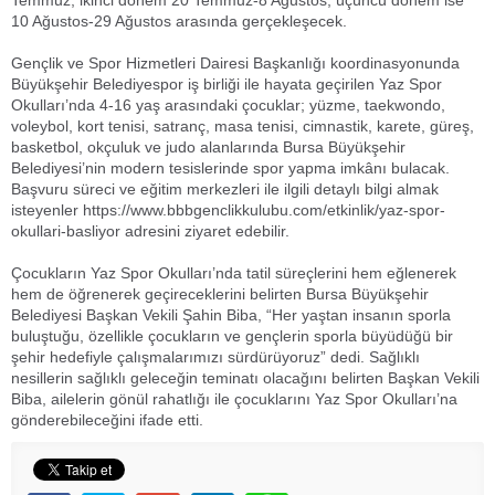
Temmuz, ikinci dönem 20 Temmuz-8 Ağustos, üçüncü dönem ise
10 Ağustos-29 Ağustos arasında gerçekleşecek.
Gençlik ve Spor Hizmetleri Dairesi Başkanlığı koordinasyonunda
Büyükşehir Belediyespor iş birliği ile hayata geçirilen Yaz Spor
Okulları’nda 4-16 yaş arasındaki çocuklar; yüzme, taekwondo,
voleybol, kort tenisi, satranç, masa tenisi, cimnastik, karete, güreş,
basketbol, okçuluk ve judo alanlarında Bursa Büyükşehir
Belediyesi’nin modern tesislerinde spor yapma imkânı bulacak.
Başvuru süreci ve eğitim merkezleri ile ilgili detaylı bilgi almak
isteyenler https://www.bbbgenclikkulubu.com/etkinlik/yaz-spor-
okullari-basliyor adresini ziyaret edebilir.
Çocukların Yaz Spor Okulları’nda tatil süreçlerini hem eğlenerek
hem de öğrenerek geçireceklerini belirten Bursa Büyükşehir
Belediyesi Başkan Vekili Şahin Biba, “Her yaştan insanın sporla
buluştuğu, özellikle çocukların ve gençlerin sporla büyüdüğü bir
şehir hedefiyle çalışmalarımızı sürdürüyoruz” dedi. Sağlıklı
nesillerin sağlıklı geleceğin teminatı olacağını belirten Başkan Vekili
Biba, ailelerin gönül rahatlığı ile çocuklarını Yaz Spor Okulları’na
gönderebileceğini ifade etti.