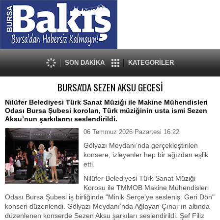
SON DAKİKA
KATEGORİLER
BURSA'DA SEZEN AKSU GECESİ
Nilüfer Belediyesi Türk Sanat Müziği ile Makine Mühendisleri
Odası Bursa Şubesi koroları, Türk müziğinin usta ismi Sezen
Aksu’nun şarkılarını seslendirildi.
06 Temmuz 2026 Pazartesi 16:22
Gölyazı Meydanı’nda gerçekleştirilen
konsere, izleyenler hep bir ağızdan eşlik
etti.
Nilüfer Belediyesi Türk Sanat Müziği
Korosu ile TMMOB Makine Mühendisleri
Odası Bursa Şubesi iş birliğinde "Minik Serçe’ye sesleniş: Geri Dön"
konseri düzenlendi. Gölyazı Meydanı’nda Ağlayan Çınar’ın altında
düzenlenen konserde Sezen Aksu şarkıları seslendirildi. Şef Filiz